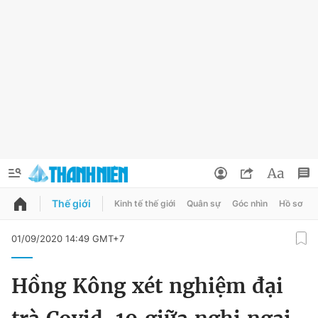
Thế giới
Kinh tế thế giới
Quân sự
Góc nhìn
Hồ sơ
QUẢNG CÁO
ĐẶT BÁO
01/09/2020 14:49 GMT+7
Thông tin tài khoản
Hồng Kông xét nghiệm đại
Đổi mật khẩu
Chuyên mục
Tin đã lưu