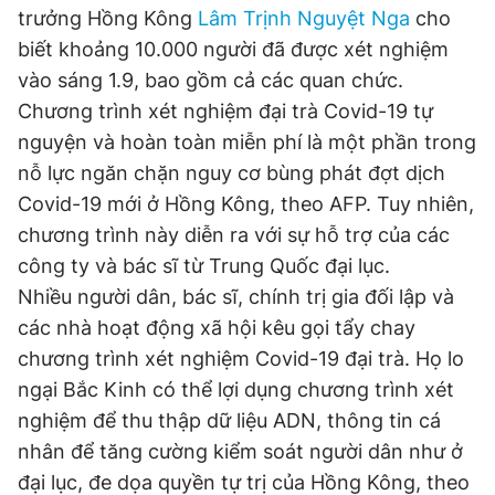
trưởng Hồng Kông
Lâm Trịnh Nguyệt Nga
cho
biết khoảng 10.000 người đã được xét nghiệm
Đọc Thanh Niên trên điện thoại
vào sáng 1.9, bao gồm cả các quan chức.
Chương trình xét nghiệm đại trà Covid-19 tự
nguyện và hoàn toàn miễn phí là một phần trong
nỗ lực ngăn chặn nguy cơ bùng phát đợt dịch
Covid-19 mới ở Hồng Kông, theo AFP. Tuy nhiên,
Theo dõi báo trên
chương trình này diễn ra với sự hỗ trợ của các
công ty và bác sĩ từ Trung Quốc đại lục.
Hotline
Liên hệ quảng cáo
Nhiều người dân, bác sĩ, chính trị gia đối lập và
0906 645 777
0908 780 404
các nhà hoạt động xã hội kêu gọi tẩy chay
chương trình xét nghiệm Covid-19 đại trà. Họ lo
Đặt báo
Quảng cáo
RSS
Tòa soạn
Chính sách bảo
ngại Bắc Kinh có thể lợi dụng chương trình xét
Tổng biên tập: Nguyễn Ngọc Toàn
nghiệm để thu thập dữ liệu ADN, thông tin cá
Phó tổng biên tập thường trực: Hải Thành
Phó tổng biên tập: Lâm Hiếu Dũng
nhân để tăng cường kiểm soát người dân như ở
Phó tổng biên tập: Trần Việt Hưng
Tổng thư ký tòa soạn: Đức Trung
đại lục, đe dọa quyền tự trị của Hồng Kông, theo