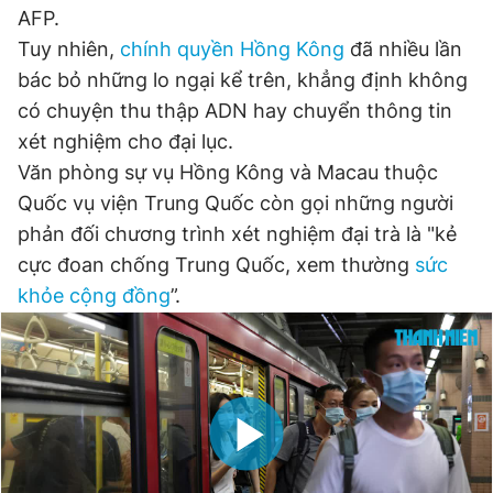
AFP.
Giấy phép xuất bản số 110/GP - BTTTT cấp ngày 24.3.2020
© 2003-2026 Bản quyền thuộc về Báo Thanh Niên. Cấm sao
Tuy nhiên,
chính quyền Hồng Kông
đã nhiều lần
chép dưới mọi hình thức nếu không có sự chấp thuận bằng văn
bác bỏ những lo ngại kể trên, khẳng định không
bản. Phát triển bởi ePi Technologies, JSC.
có chuyện thu thập ADN hay chuyển thông tin
xét nghiệm cho đại lục.
Văn phòng sự vụ Hồng Kông và Macau thuộc
Quốc vụ viện Trung Quốc còn gọi những người
phản đối chương trình xét nghiệm đại trà là "kẻ
cực đoan chống Trung Quốc, xem thường
sức
khỏe cộng đồng
”.