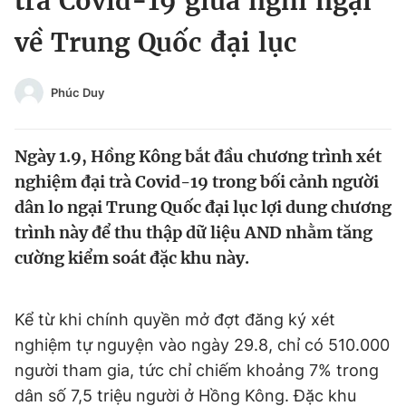
trà Covid-19 giữa nghi ngại
Chuyên mục khác
về Trung Quốc đại lục
Tin đã xem
Chào ngày mới
Tin 24h
Đăng xuất
Phúc Duy
Tin thị trường
Tin 360
Ngày 1.9, Hồng Kông bắt đầu chương trình xét
Video
Magazine
nghiệm đại trà Covid-19 trong bối cảnh người
dân lo ngại Trung Quốc đại lục lợi dung chương
trình này để thu thập dữ liệu AND nhằm tăng
Sản phẩm khác
cường kiểm soát đặc khu này.
Tiện ích
Bạn cần biết
Kể từ khi chính quyền mở đợt đăng ký xét
Thông tin tòa soạn
Liên hệ quảng cáo
nghiệm tự nguyện vào ngày 29.8, chỉ có 510.000
người tham gia, tức chỉ chiếm khoảng 7% trong
dân số 7,5 triệu người ở Hồng Kông. Đặc khu