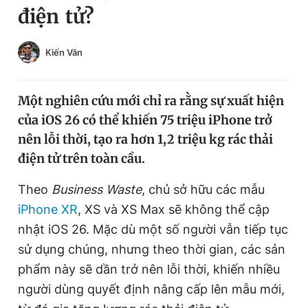
điện tử?
Chuyên mục khác
Tin đã xem
Chào ngày mới
Tin 24h
Kiến Văn
Đăng xuất
Tin thị trường
Tin 360
Một nghiên cứu mới chỉ ra rằng sự xuất hiện
của iOS 26 có thể khiến 75 triệu iPhone trở
Video
Magazine
nên lỗi thời, tạo ra hơn 1,2 triệu kg rác thải
điện tử trên toàn cầu.
Sản phẩm khác
Theo
Business Waste
, chủ sở hữu các mẫu
iPhone XR
, XS và XS Max sẽ không thể cập
Tiện ích
Bạn cần biết
nhật iOS 26. Mặc dù một số người vẫn tiếp tục
sử dụng chúng, nhưng theo thời gian, các sản
Thông tin tòa soạn
Liên hệ quảng cáo
phẩm này sẽ dần trở nên lỗi thời, khiến nhiều
người dùng quyết định nâng cấp lên mẫu mới,