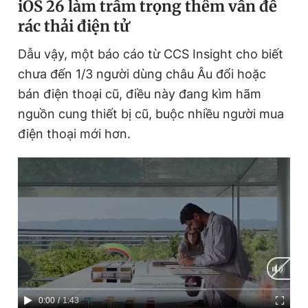
iOS 26 làm trầm trọng thêm vấn đề
rác thải điện tử
Dẫu vậy, một báo cáo từ CCS Insight cho biết
chưa đến 1/3 người dùng châu Âu đổi hoặc
bán điện thoại cũ, điều này đang kìm hãm
nguồn cung thiết bị cũ, buộc nhiều người mua
điện thoại mới hơn.
C
0:00
/
D
1:43