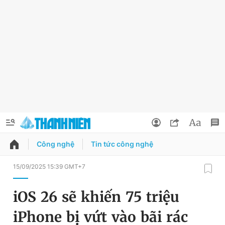
Công nghệ
Tin tức công nghệ
QUẢNG CÁO
ĐẶT BÁO
15/09/2025 15:39 GMT+7
Thông tin tài khoản
iOS 26 sẽ khiến 75 triệu
Đổi mật khẩu
Chuyên mục
iPhone bị vứt vào bãi rác
Tin đã lưu