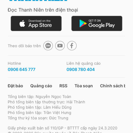
Đọc Thanh Niên trên điện thoại
Theo dõi báo trên
Hotline
Liên hệ quảng cáo
0906 645 777
0908 780 404
Đặt báo
Quảng cáo
RSS
Tòa soạn
Chính sách bảo
Tổng biên tập: Nguyễn Ngọc Toàn
Phó tổng biên tập thường trực: Hải Thành
Phó tổng biên tập: Lâm Hiếu Dũng
Phó tổng biên tập: Trần Việt Hưng
Tổng thư ký tòa soạn: Đức Trung
Giấy phép xuất bản số 110/GP - BTTTT cấp ngày 24.3.2020