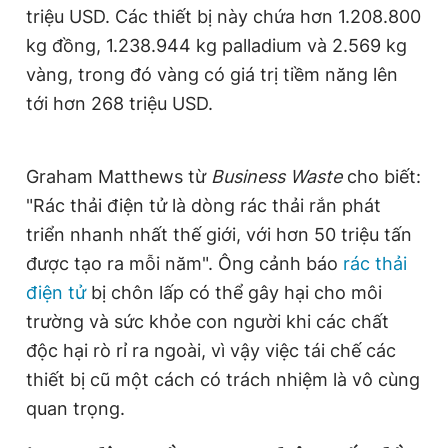
triệu USD. Các thiết bị này chứa hơn 1.208.800
Giấy phép xuất bản số 110/GP - BTTTT cấp ngày 24.3.2020
© 2003-2026 Bản quyền thuộc về Báo Thanh Niên. Cấm sao
kg đồng, 1.238.944 kg palladium và 2.569 kg
chép dưới mọi hình thức nếu không có sự chấp thuận bằng văn
vàng, trong đó vàng có giá trị tiềm năng lên
bản. Phát triển bởi ePi Technologies, JSC.
tới hơn 268 triệu USD.
Graham Matthews từ
Business Waste
cho biết:
"Rác thải điện tử là dòng rác thải rắn phát
triển nhanh nhất thế giới, với hơn 50 triệu tấn
được tạo ra mỗi năm". Ông cảnh báo
rác thải
điện tử
bị chôn lấp có thể gây hại cho môi
trường và sức khỏe con người khi các chất
độc hại rò rỉ ra ngoài, vì vậy việc tái chế các
thiết bị cũ một cách có trách nhiệm là vô cùng
quan trọng.