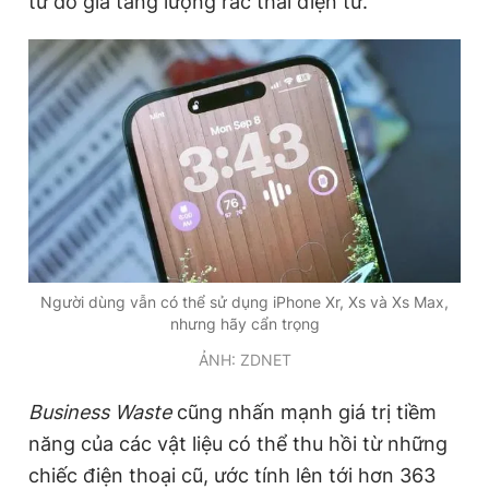
từ đó gia tăng lượng rác thải điện tử.
Đọc Thanh Niên trên điện thoại
Theo dõi báo trên
Hotline
Liên hệ quảng cáo
0906 645 777
0908 780 404
Người dùng vẫn có thể sử dụng iPhone Xr, Xs và Xs Max,
nhưng hãy cẩn trọng
Đặt báo
Quảng cáo
RSS
Tòa soạn
Chính sách bảo
ẢNH: ZDNET
Tổng biên tập: Nguyễn Ngọc Toàn
Business Waste
cũng nhấn mạnh giá trị tiềm
Phó tổng biên tập thường trực: Hải Thành
Phó tổng biên tập: Lâm Hiếu Dũng
năng của các vật liệu có thể thu hồi từ những
Phó tổng biên tập: Trần Việt Hưng
chiếc điện thoại cũ, ước tính lên tới hơn 363
Tổng thư ký tòa soạn: Đức Trung