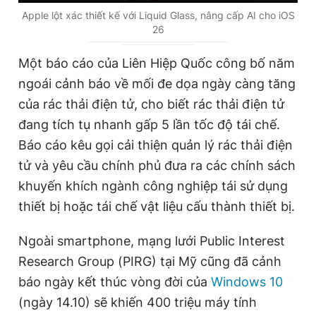
u
u
Apple lột xác thiết kế với Liquid Glass, nâng cấp AI cho iOS
26
r
r
r
a
Một báo cáo của Liên Hiệp Quốc công bố năm
e
t
ngoái cảnh báo về mối đe dọa ngày càng tăng
n
i
của rác thải điện tử, cho biết rác thải điện tử
t
o
đang tích tụ nhanh gấp 5 lần tốc độ tái chế.
T
n
Báo cáo kêu gọi cải thiện quản lý rác thải điện
i
tử và yêu cầu chính phủ đưa ra các chính sách
m
khuyến khích ngành công nghiệp tái sử dụng
thiết bị hoặc tái chế vật liệu cấu thành thiết bị.
e
Ngoài smartphone, mạng lưới Public Interest
Research Group (PIRG) tại Mỹ cũng đã cảnh
báo ngày kết thúc vòng đời của
Windows 10
(ngày 14.10) sẽ khiến 400 triệu máy tính