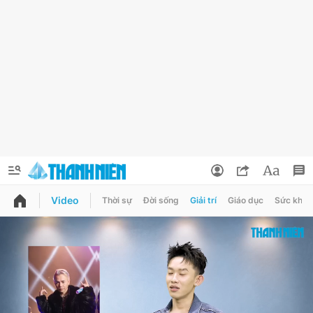
Video
Thời sự
Đời sống
Giải trí
Giáo dục
Sức khỏe
QUẢNG CÁO
ĐẶT BÁO
Thông tin tài khoản
Đổi mật khẩu
Chuyên mục
Tin đã lưu