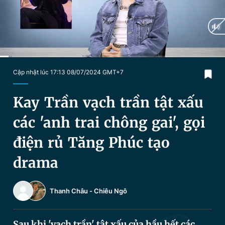
Chuyên mục khác
Tin đã xem
Chào ngày mới
Tin 24h
Đăng xuất
Tin thị trường
Tin 360
Current
0:22
/
Duration
9:03
Cập nhật lúc 17:13 08/07/2024 GMT+7
Time
Video
Magazine
Kay Trần vạch trần tật xấu
các 'anh trai chông gai', gọi
Sản phẩm khác
điện rủ Tăng Phúc tạo
Tiện ích
Bạn cần biết
drama
Thông tin tòa soạn
Liên hệ quảng cáo
Thanh Châu
-
Chiêu Ngô
Sau khi 'vạch trần' tật xấu của hầu hết các