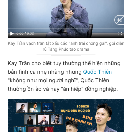
Giấy phép xuất bản số 110/GP - BTTTT cấp ngày 24.3.2020
© 2003-2026 Bản quyền thuộc về Báo Thanh Niên. Cấm sao
chép dưới mọi hình thức nếu không có sự chấp thuận bằng văn
bản. Phát triển bởi ePi Technologies, JSC.
C
0:00
/
D
9:03
u
u
Kay Trần vạch trần tật xấu các "anh trai chông gai", gọi điện
rủ Tăng Phúc tạo drama
r
r
r
a
Kay Trần cho biết tuy thường thể hiện những
e
t
bản tình ca nhẹ nhàng nhưng
Quốc Thiên
n
i
"không như mọi người nghĩ", Quốc Thiên
t
o
thường ồn ào và hay "ăn hiếp" đồng nghiệp.
T
n
i
m
e