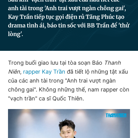
anh tài trong 'Anh trai vượt ngàn chông gai',
Kay Trần tiếp tục gọi điện rủ Tăng Phúc tạo
Đọc Thanh Niên trên điện thoại
drama tình ái, báo tin sốc với BB Trần để 'thử
lòng'.
Theo dõi báo trên
Trong buổi giao lưu tại tòa soạn Báo
Thanh
Niên
,
rapper Kay Trần
đã tiết lộ những tật xấu
Hotline
Liên hệ quảng cáo
của các anh tài trong "Anh trai vượt ngàn
0906 645 777
0908 780 404
chông gai". Không những thế, nam rapper còn
"vạch trần" ca sĩ Quốc Thiên.
Đặt báo
Quảng cáo
RSS
Tòa soạn
Chính sách bảo
Tổng biên tập: Nguyễn Ngọc Toàn
Phó tổng biên tập thường trực: Hải Thành
Phó tổng biên tập: Lâm Hiếu Dũng
Phó tổng biên tập: Trần Việt Hưng
Tổng thư ký tòa soạn: Đức Trung