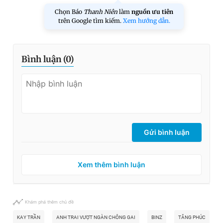
Chọn Báo
Thanh Niên
làm
nguồn ưu tiên
trên Google tìm kiếm.
Xem hướng dẫn.
Bình luận (
0
)
Gửi bình luận
Xem thêm bình luận
Khám phá thêm chủ đề
KAY TRẦN
ANH TRAI VƯỢT NGÀN CHÔNG GAI
BINZ
TĂNG PHÚC