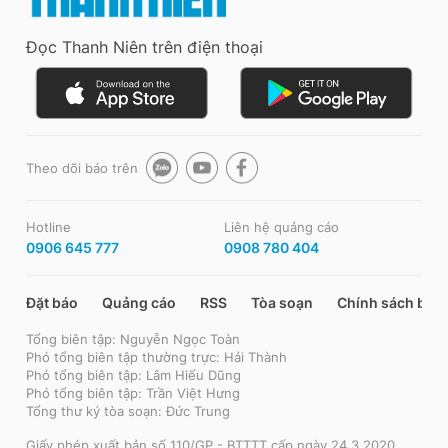
Đọc Thanh Niên trên điện thoại
Theo dõi báo trên
Hotline
Liên hệ quảng cáo
0906 645 777
0908 780 404
Đặt báo
Quảng cáo
RSS
Tòa soạn
Chính sách bảo
Tổng biên tập: Nguyễn Ngọc Toàn
Phó tổng biên tập thường trực: Hải Thành
Phó tổng biên tập: Lâm Hiếu Dũng
Phó tổng biên tập: Trần Việt Hưng
Tổng thư ký tòa soạn: Đức Trung
Giấy phép xuất bản số 110/GP - BTTTT cấp ngày 24.3.2020