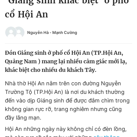
‘Giáng sinh khác biệt’ ở phố
Chuyên mục khác
cổ Hội An
Tin đã xem
Chào ngày mới
Tin 24h
Đăng xuất
Nguyễn Hà
-
Mạnh Cường
Tin thị trường
Tin 360
Đón Giáng sinh ở phố cổ Hội An (TP.Hội An,
Video
Magazine
Quảng Nam ) mang lại nhiều cảm giác mới lạ,
khác biệt cho nhiều du khách Tây.
Sản phẩm khác
Nhà thờ Hội An nằm trên con đường Nguyễn
Trường Tộ (TP.Hội An) là nơi du khách thường
Tiện ích
Bạn cần biết
đến vào dịp Giáng sinh để được đắm chìm trong
không gian rực rỡ, trang nghiêm nhưng cũng
Thông tin tòa soạn
Liên hệ quảng cáo
đầy lãng mạn.
Hội An những ngày này không chỉ có đèn lồng,