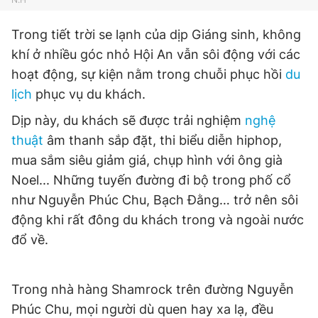
Giấy phép xuất bản số 110/GP - BTTTT cấp ngày 24.3.2020
© 2003-2026 Bản quyền thuộc về Báo Thanh Niên. Cấm sao
Trong tiết trời se lạnh của dịp Giáng sinh, không
chép dưới mọi hình thức nếu không có sự chấp thuận bằng văn
bản. Phát triển bởi ePi Technologies, JSC.
khí ở nhiều góc nhỏ Hội An vẫn sôi động với các
hoạt động, sự kiện nằm trong chuỗi phục hồi
du
lịch
phục vụ du khách.
Dịp này, du khách sẽ được trải nghiệm
nghệ
thuật
âm thanh sắp đặt, thi biểu diễn hiphop,
mua sắm siêu giảm giá, chụp hình với ông già
Noel... Những tuyến đường đi bộ trong phố cổ
như Nguyễn Phúc Chu, Bạch Đằng… trở nên sôi
động khi rất đông du khách trong và ngoài nước
đổ về.
Trong nhà hàng Shamrock trên đường Nguyễn
Phúc Chu, mọi
người dù quen hay xa lạ, đều