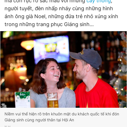
mà còn rực rỡ sắc màu với những
cây thông
,
người tuyết, đèn nhấp nháy cùng những hình
ảnh ông già Noel, những đứa trẻ nhỏ xúng xính
Đọc Thanh Niên trên điện thoại
trong những trang phục Giáng sinh…
Theo dõi báo trên
Hotline
Liên hệ quảng cáo
0906 645 777
0908 780 404
Đặt báo
Quảng cáo
RSS
Tòa soạn
Chính sách bảo
Tổng biên tập: Nguyễn Ngọc Toàn
Phó tổng biên tập thường trực: Hải Thành
Phó tổng biên tập: Lâm Hiếu Dũng
Niềm vui thể hiện rõ trên khuôn mặt du khách quốc tế khi đón
Phó tổng biên tập: Trần Việt Hưng
Giáng sinh cùng người thân tại Hội An
Tổng thư ký tòa soạn: Đức Trung
N.H