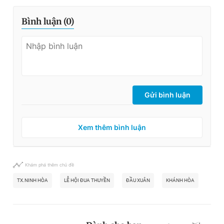
Bình luận (
0
)
Gửi bình luận
Xem thêm bình luận
Khám phá thêm chủ đề
TX.NINH HÒA
LỄ HỘI ĐUA THUYỀN
ĐẦU XUÂN
KHÁNH HÒA