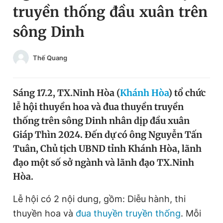
truyền thống đầu xuân trên
Chuyên mục khác
Tin đã xem
sông Dinh
Chào ngày mới
Tin 24h
Đăng xuất
Thế Quang
Tin thị trường
Tin 360
Sáng 17.2, TX.Ninh Hòa (
Khánh Hòa
) tổ chức
Video
Magazine
lễ hội thuyền hoa và đua thuyền truyền
thống trên sông Dinh nhân dịp đầu xuân
Sản phẩm khác
Giáp Thìn 2024. Đến dự có ông Nguyễn Tấn
Tuân, Chủ tịch UBND tỉnh Khánh Hòa, lãnh
Tiện ích
Bạn cần biết
đạo một số sở ngành và lãnh đạo TX.Ninh
Hòa.
Thông tin tòa soạn
Liên hệ quảng cáo
Lễ hội có 2 nội dung, gồm: Diễu hành, thi
thuyền hoa và
đua thuyền truyền thống
. Mỗi