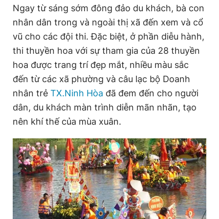
Ngay từ sáng sớm đông đảo du khách, bà con
Giấy phép xuất bản số 110/GP - BTTTT cấp ngày 24.3.2020
© 2003-2026 Bản quyền thuộc về Báo Thanh Niên. Cấm sao
nhân dân trong và ngoài thị xã đến xem và cổ
chép dưới mọi hình thức nếu không có sự chấp thuận bằng văn
vũ cho các đội thi. Đặc biệt, ở phần diễu hành,
bản. Phát triển bởi ePi Technologies, JSC.
thi thuyền hoa với sự tham gia của 28 thuyền
hoa được trang trí đẹp mắt, nhiều màu sắc
đến từ các xã phường và câu lạc bộ Doanh
nhân trẻ
TX.Ninh Hòa
đã đem đến cho người
dân, du khách màn trình diễn mãn nhãn, tạo
nên khí thế của mùa xuân.