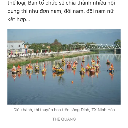
thể loại, Ban tổ chức sẽ chia thành nhiều nội
dung thi như đơn nam, đôi nam, đôi nam nữ
kết hợp…
Đọc Thanh Niên trên điện thoại
Theo dõi báo trên
Hotline
Liên hệ quảng cáo
0906 645 777
0908 780 404
Đặt báo
Quảng cáo
RSS
Tòa soạn
Chính sách bảo
Tổng biên tập: Nguyễn Ngọc Toàn
Phó tổng biên tập thường trực: Hải Thành
Diễu hành, thi thuyền hoa trên sông Dinh, TX.Ninh Hòa
Phó tổng biên tập: Lâm Hiếu Dũng
Phó tổng biên tập: Trần Việt Hưng
THẾ QUANG
Tổng thư ký tòa soạn: Đức Trung