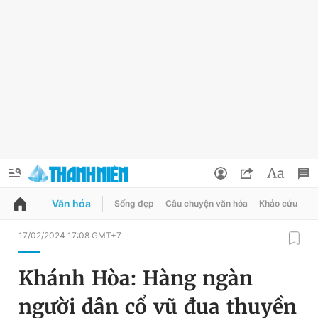
Văn hóa
Sống đẹp
Câu chuyện văn hóa
Khảo cứu
X
QUẢNG CÁO
ĐẶT BÁO
17/02/2024 17:08 GMT+7
Thông tin tài khoản
Khánh Hòa: Hàng ngàn
Đổi mật khẩu
Chuyên mục
người dân cổ vũ đua thuyền
Tin đã lưu