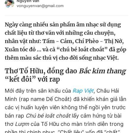
Nguyên Vân
vonguyenvan@gmail.com
Chuyên mục khác
Tin đã xem
Chào ngày mới
Tin 24h
Ngày càng nhiều sản phẩm âm nhạc sử dụng
Đăng xuất
chất liệu từ thơ văn với những câu chuyện,
Tin thị trường
Tin 360
nhân vật như: Tấm - Cám, Chí Phèo - Thị Nở,
Xuân tóc đỏ ... và cả “chú bé loắt choắt” đã góp
Video
Magazine
thêm màu sắc thú vị cho đời sống nhạc Việt.
Thơ Tố Hữu, đồng dao
Bắc kim thang
“kết đôi” với rap
Sản phẩm khác
Tiện ích
Mới đây trên sân khấu của
Bạn cần biết
Rap Việt
, Châu Hải
Minh (rap name Dế Choắt) đã khiến khán giả lẫn
các vị huấn luyện viên không thể ngồi yên trước
Thông tin tòa soạn
Liên hệ quảng cáo
bản rap
Chú bé loắt choắt
lấy cảm hứng từ bài
thơ
Lượm
của Tố Hữu cho màn trình diễn trong
phần thi chinh phục. “Chất liệu” vốn đã “chất”,