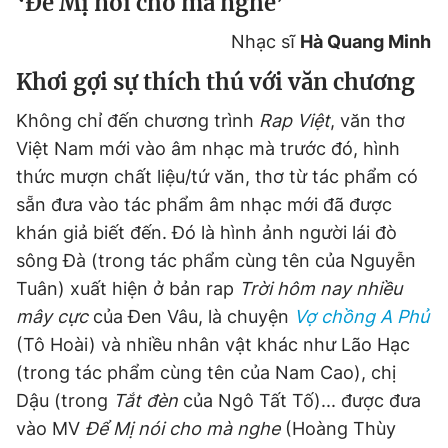
‘
Để Mị nói cho mà nghe’
Nhạc sĩ
Hà Quang Minh
Khơi gợi sự thích thú với văn chương
Không chỉ đến chương trình
Rap Việt
, văn thơ
Việt Nam mới vào âm nhạc mà trước đó, hình
thức mượn chất liệu/tứ văn, thơ từ tác phẩm có
sẵn đưa vào tác phẩm âm nhạc mới đã được
khán giả biết đến. Đó là hình ảnh người lái đò
sông Đà (trong tác phẩm cùng tên của Nguyễn
Tuân) xuất hiện ở bản rap
Trời hôm nay nhiều
mây cực
của Đen Vâu, là chuyện
Vợ chồng A Phủ
(Tô Hoài) và nhiều nhân vật khác như Lão Hạc
(trong tác phẩm cùng tên của Nam Cao), chị
Dậu (trong
Tắt đèn
của Ngô Tất Tố)... được đưa
vào MV
Để Mị nói cho mà nghe
(Hoàng Thùy