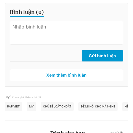
Bình luận (
0
)
Gửi bình luận
Xem thêm bình luận
Khám phá thêm chủ đề
RAP VIỆT
MV
CHÚ BÉ LOẮT CHOẮT
ĐỂ MỊ NÓI CHO MÀ NGHE
HẾT 