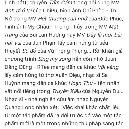
Linh hát), chuyện
Tấm Cám
trong nội dung MV
Anh ơi ở lại
của ChiPu, hình ảnh Chí Phèo - Thị
Nở trong MV
Hết thương cạn nhớ
của Đức Phúc,
hình ảnh Mỵ Châu - Trọng Thủy trong MV
Mặt
trăng
của Bùi Lan Hương hay MV
Đây là một bài
hát vui
của Jun Phạm lấy cảm hứng từ tiểu
thuyết
Số đỏ
của Vũ Trọng Phụng... Rồi khán giả
chương trình
Sing my song
hẳn còn nhớ Juun
Đăng Dũng - RTee mang đến ca khúc
Vội vàng
lấy cảm hứng từ thơ Xuân Diệu, nhạc sĩ Sa
Huỳnh mang đến ca khúc
Hoạn Thư
- tên nhân
vật nổi tiếng trong
Truyện Kiều
của Nguyễn Du...
Nhạc sĩ - nhà nghiên cứu âm nhạc Nguyễn
Quang Long nhận xét: “Việc khai khác chất liệu
từ một tác phẩm đã ra đời trước đó vào một tác
phẩm mới là một trong những thủ pháp sáng tác