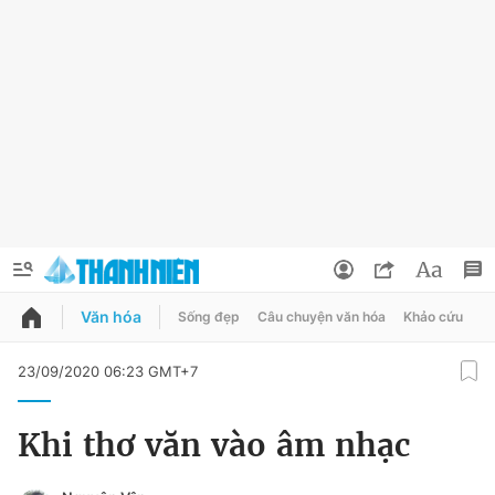
Văn hóa
Sống đẹp
Câu chuyện văn hóa
Khảo cứu
X
QUẢNG CÁO
ĐẶT BÁO
23/09/2020 06:23 GMT+7
Thông tin tài khoản
Khi thơ văn vào âm nhạc
Đổi mật khẩu
Chuyên mục
Tin đã lưu