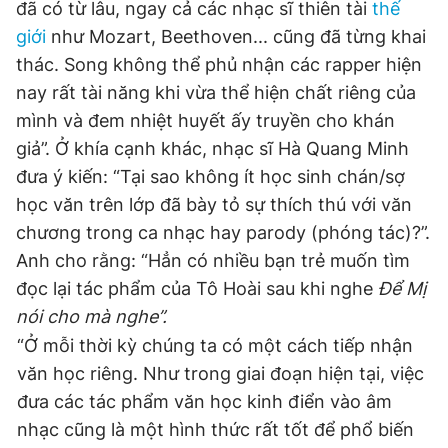
đã có từ lâu, ngay cả các nhạc sĩ thiên tài
thế
giới
như Mozart, Beethoven... cũng đã từng khai
thác. Song không thể phủ nhận các rapper hiện
nay rất tài năng khi vừa thể hiện chất riêng của
mình và đem nhiệt huyết ấy truyền cho khán
giả”. Ở khía cạnh khác, nhạc sĩ Hà Quang Minh
đưa ý kiến: “Tại sao không ít học sinh chán/sợ
học văn trên lớp đã bày tỏ sự thích thú với văn
chương trong ca nhạc hay parody (phóng tác)?”.
Anh cho rằng: “Hẳn có nhiều bạn trẻ muốn tìm
đọc lại tác phẩm của Tô Hoài sau khi nghe
Để Mị
nói cho mà nghe”.
“Ở mỗi thời kỳ chúng ta có một cách tiếp nhận
văn học riêng. Như trong giai đoạn hiện tại, việc
đưa các tác phẩm văn học kinh điển vào âm
nhạc cũng là một hình thức rất tốt để phổ biến