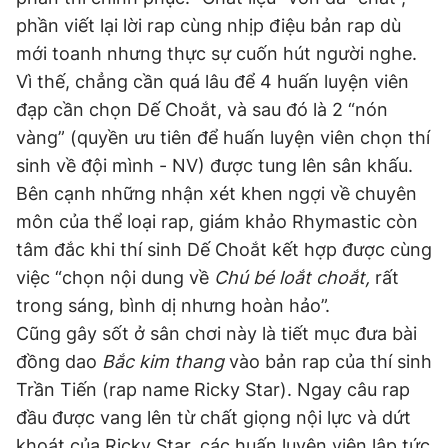
phần viết lại lời rap cùng nhịp điệu bản rap dù
mới toanh nhưng thực sự cuốn hút người nghe.
Đọc Thanh Niên trên điện thoại
Vì thế, chẳng cần quá lâu để 4 huấn luyện viên
đạp cần chọn Dế Choắt, và sau đó là 2 “nón
vàng” (quyền ưu tiên để huấn luyện viên chọn thí
sinh về đội mình - NV) được tung lên sân khấu.
Theo dõi báo trên
Bên cạnh những nhận xét khen ngợi về chuyên
môn của thể loại rap, giám khảo Rhymastic còn
tâm đắc khi thí sinh Dế Choắt kết hợp được cùng
Hotline
Liên hệ quảng cáo
0906 645 777
0908 780 404
việc “chọn nội dung về
Chú bé loắt choắt,
rất
trong sáng, bình dị nhưng hoàn hảo”.
Đặt báo
Quảng cáo
RSS
Tòa soạn
Chính sách bảo
Cũng gây sốt ở sân chơi này là tiết mục đưa bài
đồng dao
Bắc kim thang
vào bản rap của thí sinh
Tổng biên tập: Nguyễn Ngọc Toàn
Phó tổng biên tập thường trực: Hải Thành
Trần Tiến (rap name Ricky Star). Ngay câu rap
Phó tổng biên tập: Lâm Hiếu Dũng
đầu được vang lên từ chất giọng nội lực và dứt
Phó tổng biên tập: Trần Việt Hưng
Tổng thư ký tòa soạn: Đức Trung
khoát của Ricky Star, các huấn luyện viên lập tức