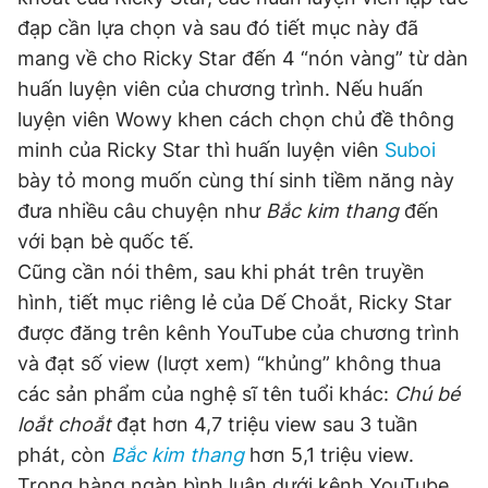
Giấy phép xuất bản số 110/GP - BTTTT cấp ngày 24.3.2020
đạp cần lựa chọn và sau đó tiết mục này đã
© 2003-2026 Bản quyền thuộc về Báo Thanh Niên. Cấm sao
mang về cho Ricky Star đến 4 “nón vàng” từ dàn
chép dưới mọi hình thức nếu không có sự chấp thuận bằng văn
bản. Phát triển bởi ePi Technologies, JSC.
huấn luyện viên của chương trình. Nếu huấn
luyện viên Wowy khen cách chọn chủ đề thông
minh của Ricky Star thì huấn luyện viên
Suboi
bày tỏ mong muốn cùng thí sinh tiềm năng này
đưa nhiều câu chuyện như
Bắc kim thang
đến
với bạn bè quốc tế.
Cũng cần nói thêm, sau khi phát trên truyền
hình, tiết mục riêng lẻ của Dế Choắt, Ricky Star
được đăng trên kênh YouTube của chương trình
và đạt số view (lượt xem) “khủng” không thua
các sản phẩm của nghệ sĩ tên tuổi khác:
Chú bé
loắt choắt
đạt hơn 4,7 triệu view sau 3 tuần
phát, còn
Bắc kim thang
hơn 5,1 triệu view.
Trong hàng ngàn bình luận dưới kênh YouTube