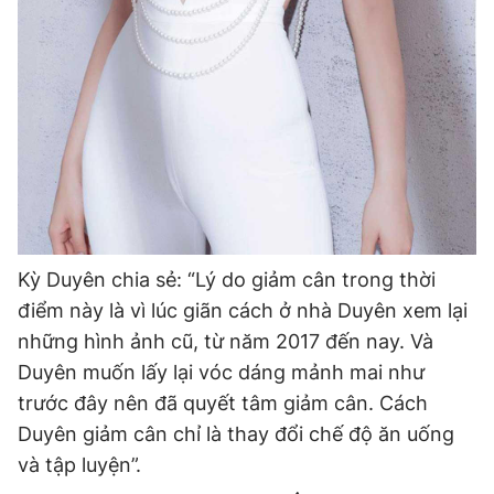
Giấy phép xuất bản số 110/GP - BTTTT cấp ngày 24.3.2020
© 2003-2026 Bản quyền thuộc về Báo Thanh Niên. Cấm sao
chép dưới mọi hình thức nếu không có sự chấp thuận bằng văn
bản. Phát triển bởi ePi Technologies, JSC.
Kỳ Duyên chia sẻ: “Lý do giảm cân trong thời
điểm này là vì lúc giãn cách ở nhà Duyên xem lại
những hình ảnh cũ, từ năm 2017 đến nay. Và
Duyên muốn lấy lại vóc dáng mảnh mai như
trước đây nên đã quyết tâm giảm cân. Cách
Duyên giảm cân chỉ là thay đổi chế độ ăn uống
và tập luyện”.