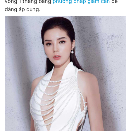
vòng 1 tháng bằng
phương pháp giảm cân
dễ
dàng áp dụng.
Đọc Thanh Niên trên điện thoại
Theo dõi báo trên
Hotline
Liên hệ quảng cáo
0906 645 777
0908 780 404
Đặt báo
Quảng cáo
RSS
Tòa soạn
Chính sách bảo
Tổng biên tập: Nguyễn Ngọc Toàn
Phó tổng biên tập thường trực: Hải Thành
Phó tổng biên tập: Lâm Hiếu Dũng
Phó tổng biên tập: Trần Việt Hưng
Tổng thư ký tòa soạn: Đức Trung