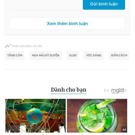
Gửi bình luận
Xem thêm bình luận
Khám phá thêm chủ đề
TĂNG CÂN
HOA HẬU KỲ DUYÊN
VLOG
VÓC DÁNG
GIÃN CÁCH