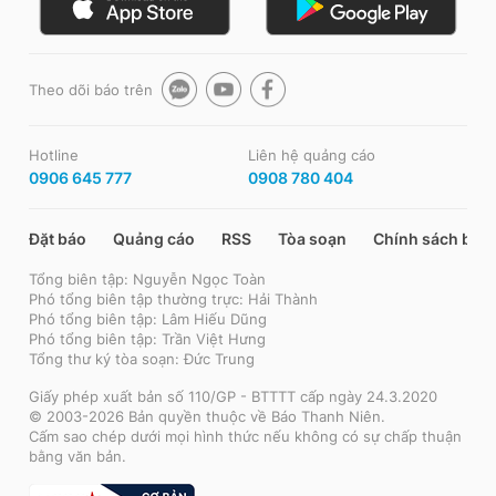
Theo dõi báo trên
Hotline
Liên hệ quảng cáo
0906 645 777
0908 780 404
Đặt báo
Quảng cáo
RSS
Tòa soạn
Chính sách bảo
Tổng biên tập: Nguyễn Ngọc Toàn
Phó tổng biên tập thường trực: Hải Thành
Phó tổng biên tập: Lâm Hiếu Dũng
Phó tổng biên tập: Trần Việt Hưng
Tổng thư ký tòa soạn: Đức Trung
Giấy phép xuất bản số 110/GP - BTTTT cấp ngày 24.3.2020
© 2003-2026 Bản quyền thuộc về Báo Thanh Niên.
Cấm sao chép dưới mọi hình thức nếu không có sự chấp thuận
bằng văn bản.