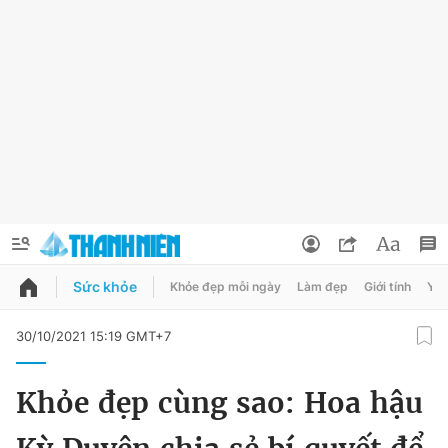
Sức khỏe
Khỏe đẹp mỗi ngày
Làm đẹp
Giới tính
Y t
QUẢNG CÁO
ĐẶT BÁO
30/10/2021 15:19 GMT+7
Thông tin tài khoản
Khỏe đẹp cùng sao: Hoa hậu
Đổi mật khẩu
Chuyên mục
Tin đã lưu