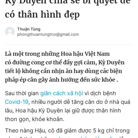
Kỳ Duyên chia sẻ bí quyết để
Chuyên mục khác
có thân hình đẹp
Tin đã xem
Chào ngày mới
Tin 24h
Thuận Tùng
Đăng xuất
phongthuantungtno@gmail.com
Tin thị trường
Tin 360
Là một trong những Hoa hậu Việt Nam
Video
Magazine
có đường cong cơ thể đầy gợi cảm, Kỳ Duyên
tiết lộ không cần nhịn ăn hay dùng các biện
pháp ép cân gây ảnh hưởng đến sức khỏe .
Sản phẩm khác
Sau thời gian
giãn cách xã hội
vì dịch bệnh
Tiện ích
Bạn cần biết
Covid-19
, nhiều người dễ tăng cân do ở nhà quá
lâu, Hoa hậu Kỳ Duyên lại giữ được thân hình
Thông tin tòa soạn
Liên hệ quảng cáo
thon gọn, khỏe khoắn.
Theo nàng Hậu, cô đã giảm được 5 kg chỉ trong