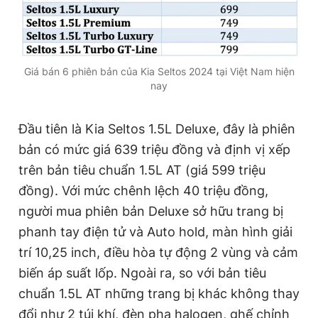
Đọc Thanh Niên trên điện thoại
Giá bán 6 phiên bản của Kia Seltos 2024 tại Việt Nam hiện
nay
Đầu tiên là Kia Seltos 1.5L Deluxe, đây là phiên
Theo dõi báo trên
bản có mức giá 639 triệu đồng và định vị xếp
trên bản tiêu chuẩn 1.5L AT (giá 599 triệu
Hotline
Liên hệ quảng cáo
đồng). Với mức chênh lệch 40 triệu đồng,
0906 645 777
0908 780 404
người mua phiên bản Deluxe sở hữu trang bị
Đặt báo
Quảng cáo
RSS
Tòa soạn
Chính sách bảo
phanh tay điện tử và Auto hold, màn hình giải
trí 10,25 inch, điều hòa tự động 2 vùng và cảm
Tổng biên tập: Nguyễn Ngọc Toàn
Phó tổng biên tập thường trực: Hải Thành
biến áp suất lốp. Ngoài ra, so với bản tiêu
Phó tổng biên tập: Lâm Hiếu Dũng
chuẩn 1.5L AT những trang bị khác không thay
Phó tổng biên tập: Trần Việt Hưng
Tổng thư ký tòa soạn: Đức Trung
đổi như 2 túi khí, đèn pha halogen, ghế chỉnh