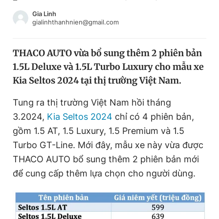
Chuyên mục khác
Gia Linh
Tin đã xem
gialinhthanhnien@gmail.com
Chào ngày mới
Tin 24h
Đăng xuất
THACO AUTO vừa bổ sung thêm 2 phiên bản
Tin thị trường
Tin 360
1.5L Deluxe và 1.5L Turbo Luxury cho mẫu xe
Kia Seltos 2024 tại thị trường Việt Nam.
Video
Magazine
Tung ra thị trường Việt Nam hồi tháng
3.2024,
Kia Seltos 2024
chỉ có 4 phiên bản,
Sản phẩm khác
gồm 1.5 AT, 1.5 Luxury, 1.5 Premium và 1.5
Turbo GT-Line. Mới đây, mẫu xe này vừa được
Tiện ích
Bạn cần biết
THACO AUTO bổ sung thêm 2 phiên bản mới
để cung cấp thêm lựa chọn cho người dùng.
Thông tin tòa soạn
Liên hệ quảng cáo