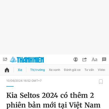
Xe
Thị trường
Xe xanh
Đánh giá xe
Tư vấn
Video
QUẢNG CÁO
ĐẶT BÁO
10/06/2024 16:52 GMT+7
Thông tin tài khoản
Kia Seltos 2024 có thêm 2
Đổi mật khẩu
Chuyên mục
phiên bản mới tại Việt Nam
Tin đã lưu