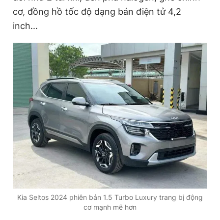
Giấy phép xuất bản số 110/GP - BTTTT cấp ngày 24.3.2020
cơ, đồng hồ tốc độ dạng bán điện tử 4,2
© 2003-2026 Bản quyền thuộc về Báo Thanh Niên. Cấm sao
inch...
chép dưới mọi hình thức nếu không có sự chấp thuận bằng văn
bản. Phát triển bởi ePi Technologies, JSC.
Kia Seltos 2024 phiên bản 1.5 Turbo Luxury trang bị động
cơ mạnh mẽ hơn