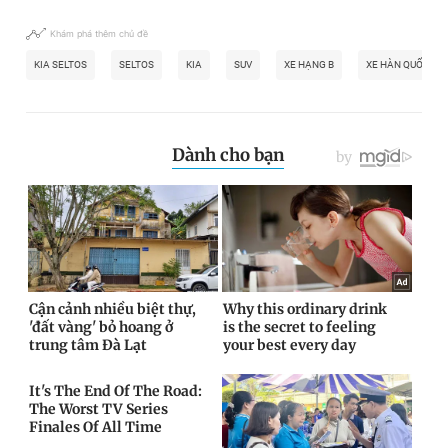
Khám phá thêm chủ đề
KIA SELTOS
SELTOS
KIA
SUV
XE HẠNG B
XE HÀN QUỐC