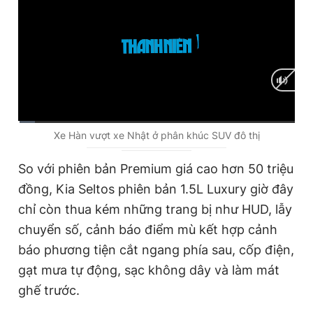
C
0:01
/
D
3:31
Xe Hàn vượt xe Nhật ở phân khúc SUV đô thị
u
u
So với phiên bản Premium giá cao hơn 50 triệu
r
r
đồng, Kia Seltos phiên bản 1.5L Luxury giờ đây
r
a
chỉ còn thua kém những trang bị như HUD, lẫy
e
t
chuyển số, cảnh báo điểm mù kết hợp cảnh
n
i
báo phương tiện cắt ngang phía sau, cốp điện,
t
o
gạt mưa tự động, sạc không dây và làm mát
T
n
ghế trước.
i