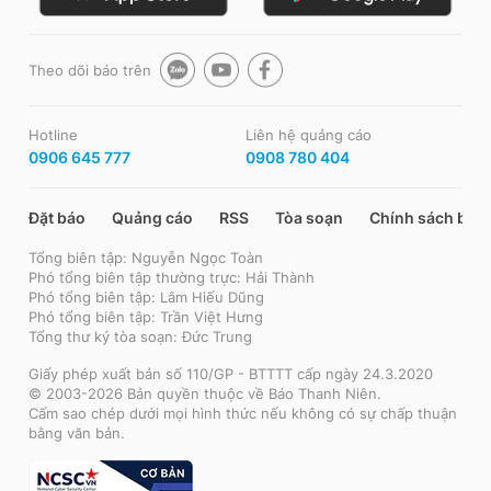
Theo dõi báo trên
Hotline
Liên hệ quảng cáo
0906 645 777
0908 780 404
Đặt báo
Quảng cáo
RSS
Tòa soạn
Chính sách bảo
Tổng biên tập: Nguyễn Ngọc Toàn
Phó tổng biên tập thường trực: Hải Thành
Phó tổng biên tập: Lâm Hiếu Dũng
Phó tổng biên tập: Trần Việt Hưng
Tổng thư ký tòa soạn: Đức Trung
Giấy phép xuất bản số 110/GP - BTTTT cấp ngày 24.3.2020
© 2003-2026 Bản quyền thuộc về Báo Thanh Niên.
Cấm sao chép dưới mọi hình thức nếu không có sự chấp thuận
bằng văn bản.