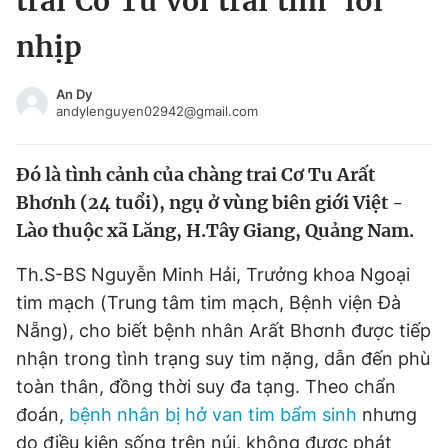
trai Cơ Tu với trái tim 'lỗi'
Chuyên mục khác
nhịp
Tin đã xem
Chào ngày mới
Tin 24h
An Dy
Đăng xuất
andylenguyen02942@gmail.com
Tin thị trường
Tin 360
Đó là tình cảnh của chàng trai Cơ Tu Arất
Video
Magazine
Bhơnh (24 tuổi), ngụ ở vùng biên giới Việt -
Lào thuộc xã Lăng, H.Tây Giang, Quảng Nam.
Sản phẩm khác
Th.S-BS Nguyễn Minh Hải, Trưởng khoa Ngoại
tim mạch (Trung tâm tim mạch, Bệnh viện Đà
Tiện ích
Bạn cần biết
Nẵng), cho biết bệnh nhân Arất Bhơnh được tiếp
nhận trong tình trạng suy tim nặng, dẫn đến phù
Thông tin tòa soạn
Liên hệ quảng cáo
toàn thân, đồng thời suy đa tạng. Theo chẩn
đoán,
bệnh nhân bị hở van tim bẩm sinh
nhưng
do điều kiện sống trên núi, không được phát