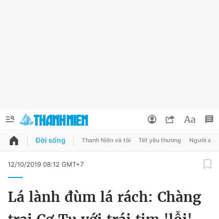
Đời sống
Thanh Niên và tôi
Tết yêu thương
Người sốn
QUẢNG CÁO
ĐẶT BÁO
12/10/2019 08:12 GMT+7
Thông tin tài khoản
Lá lành đùm lá rách: Chàng
Đổi mật khẩu
Chuyên mục
Tin đã lưu