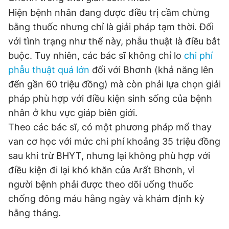
Giấy phép xuất bản số 110/GP - BTTTT cấp ngày 24.3.2020
Hiện bệnh nhân đang được điều trị cầm chừng
© 2003-2026 Bản quyền thuộc về Báo Thanh Niên. Cấm sao
bằng thuốc nhưng chỉ là giải pháp tạm thời. Đối
chép dưới mọi hình thức nếu không có sự chấp thuận bằng văn
bản. Phát triển bởi ePi Technologies, JSC.
với tình trạng như thế này, phẫu thuật là điều bắt
buộc. Tuy nhiên, các bác sĩ không chỉ lo
chi phí
phẫu thuật quá lớn
đối với Bhơnh (khả năng lên
đến gần 60 triệu đồng) mà còn phải lựa chọn giải
pháp phù hợp với điều kiện sinh sống của bệnh
nhân ở khu vực giáp biên giới.
Theo các bác sĩ, có một phương pháp mổ thay
van cơ học với mức chi phí khoảng 35 triệu đồng
sau khi trừ BHYT, nhưng lại không phù hợp với
điều kiện đi lại khó khăn của Arất Bhơnh, vì
người bệnh phải được theo dõi uống thuốc
chống đông máu hằng ngày và khám định kỳ
hằng tháng.