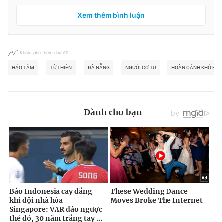
Xem thêm bình luận
Khám phá thêm chủ đề
HẢO TÂM
TỪ THIỆN
ĐÀ NẴNG
NGƯỜI CƠ TU
HOÀN CẢNH KHÓ KH