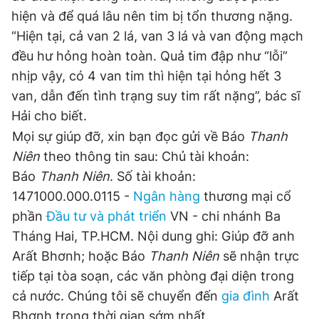
hiện và để quá lâu nên tim bị tổn thương nặng.
“Hiện tại, cả van 2 lá, van 3 lá và van động mạch
Đọc Thanh Niên trên điện thoại
đều hư hỏng hoàn toàn. Quả tim đập như “lỗi”
nhịp vậy, có 4 van tim thì hiện tại hỏng hết 3
van, dẫn đến tình trạng suy tim rất nặng”, bác sĩ
Hải cho biết.
Mọi sự giúp đỡ, xin bạn đọc gửi về Báo
Thanh
Theo dõi báo trên
Niên
theo thông tin sau: Chủ tài khoản:
Báo
Thanh Niên
. Số tài khoản:
Hotline
Liên hệ quảng cáo
0906 645 777
0908 780 404
1471000.000.0115 -
Ngân hàng
thương mại cổ
phần
Đầu tư và phát triển
VN - chi nhánh Ba
Đặt báo
Quảng cáo
RSS
Tòa soạn
Chính sách bảo
Tháng Hai, TP.HCM. Nội dung ghi: Giúp đỡ anh
Arất Bhơnh; hoặc Báo
Thanh Niên
sẽ nhận trực
Tổng biên tập: Nguyễn Ngọc Toàn
Phó tổng biên tập thường trực: Hải Thành
tiếp tại tòa soạn, các văn phòng đại diện trong
Phó tổng biên tập: Lâm Hiếu Dũng
cả nước. Chúng tôi sẽ chuyển đến
gia đình
Arất
Phó tổng biên tập: Trần Việt Hưng
Tổng thư ký tòa soạn: Đức Trung
Bhơnh trong thời gian sớm nhất.