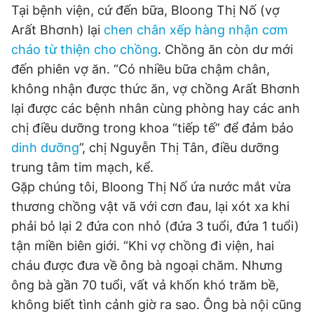
Tại bệnh viện, cứ đến bữa, Bloong Thị Nố (vợ
Arất Bhơnh) lại
chen chân xếp hàng nhận cơm
cháo từ thiện cho chồng
. Chồng ăn còn dư mới
đến phiên vợ ăn. “Có nhiều bữa chậm chân,
không nhận được thức ăn, vợ chồng Arất Bhơnh
lại được các bệnh nhân cùng phòng hay các anh
chị điều dưỡng trong khoa “tiếp tế” để đảm bảo
dinh dưỡng
”, chị Nguyễn Thị Tân, điều dưỡng
trung tâm tim mạch, kể.
Gặp chúng tôi, Bloong Thị Nố ứa nước mắt vừa
thương chồng vật vã với cơn đau, lại xót xa khi
phải bỏ lại 2 đứa con nhỏ (đứa 3 tuổi, đứa 1 tuổi)
tận miền biên giới. “Khi vợ chồng đi viện, hai
cháu được đưa về ông bà ngoại chăm. Nhưng
ông bà gần 70 tuổi, vất vả khốn khó trăm bề,
không biết tình cảnh giờ ra sao. Ông bà nội cũng