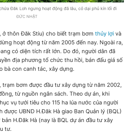
chứa Đăk Loh ngưng hoạt động đã lâu, cỏ dại phủ kín lối đi
ĐỨC NHẬT
 ở thôn Đăk Stiu) cho biết trạm bơm
thủy lợi
và
ừng hoạt động từ năm 2005 đến nay. Ngoài ra,
ng có diện tích rất lớn. Do đó, người dân đã
quyền địa phương tổ chức thu hồi, bán đấu giá số
ho bà con canh tác, xây dựng.
̣m bơm được đầu tư xây dựng từ năm 2002,
đồng, từ nguồn ngân sách. Theo dự án, khi
ục vụ tưới tiêu cho 115 ha lúa nước của người
nh được UBND H.Đăk Hà giao Ban Quản lý (BQL)
̛ bản H.Đăk Hà (nay là BQL dự án đầu tư xây
u tư.