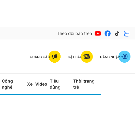
Theo dõi báo trên
QUẢNG CÁO
ĐẶT BÁO
ĐĂNG NHẬP
Công
Tiêu
Thời trang
Xe
Video
nghệ
dùng
trẻ