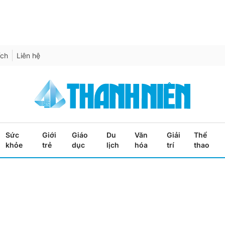
ích
Liên hệ
Sức
Giới
Giáo
Du
Văn
Giải
Thể
khỏe
trẻ
dục
lịch
hóa
trí
thao