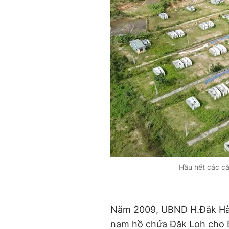
Hầu hết các că
Năm 2009, UBND H.Đăk Hà bà
nam hồ chứa Đăk Loh cho B