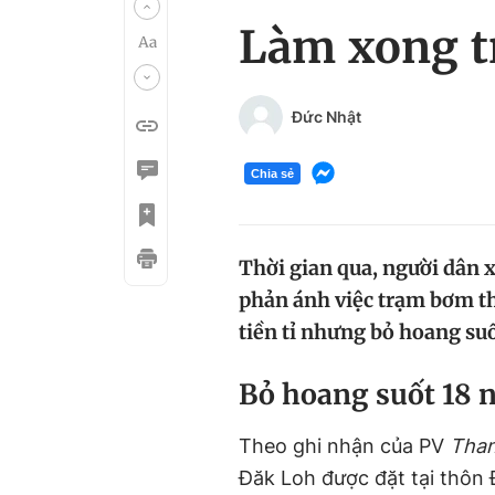
Làm xong t
Đức Nhật
Chia sẻ
Thời gian qua, người dân 
phản ánh việc trạm bơm th
tiền tỉ nhưng bỏ hoang suố
B
ỏ hoang suốt 18
Theo ghi nhận của PV
Than
Đăk Loh được đặt tại thôn