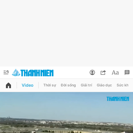
Video
Thời sự
Đời sống
Giải trí
Giáo dục
Sức khỏe
QUẢNG CÁO
ĐẶT BÁO
Thông tin tài khoản
Đổi mật khẩu
Chuyên mục
Tin đã lưu