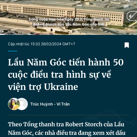
Chuyên mục khác
Tin đã xem
Chào ngày mới
Tin 24h
Đăng xuất
Tin thị trường
Tin 360
Current
0:03
/
Duration
1:34
Cập nhật lúc 15:32 26/02/2024 GMT+7
Time
Video
Magazine
Lầu Năm Góc tiến hành 50
cuộc điều tra hình sự về
Sản phẩm khác
viện trợ Ukraine
Tiện ích
Bạn cần biết
Trúc Huỳnh
-
Vi Trân
Thông tin tòa soạn
Liên hệ quảng cáo
Theo Tổng thanh tra Robert Storch của Lầu
Năm Góc, các nhà điều tra đang xem xét dấu