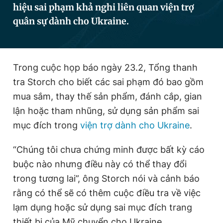
hiệu sai phạm khả nghi liên quan viện trợ
quân sự dành cho Ukraine.
Đọc Thanh Niên trên điện thoại
Trong cuộc họp báo ngày 23.2, Tổng thanh
tra Storch cho biết các sai phạm đó bao gồm
Theo dõi báo trên
mua sắm, thay thế sản phẩm, đánh cắp, gian
lận hoặc tham nhũng, sử dụng sản phẩm sai
mục đích trong
viện trợ dành cho Ukraine
.
Hotline
Liên hệ quảng cáo
0906 645 777
0908 780 404
“Chúng tôi chưa chứng minh được bất kỳ cáo
Đặt báo
Quảng cáo
RSS
Tòa soạn
Chính sách bảo
buộc nào nhưng điều này có thể thay đổi
trong tương lai”, ông Storch nói và cảnh báo
Tổng biên tập: Nguyễn Ngọc Toàn
Phó tổng biên tập thường trực: Hải Thành
rằng có thể sẽ có thêm cuộc điều tra về việc
Phó tổng biên tập: Lâm Hiếu Dũng
lạm dụng hoặc sử dụng sai mục đích trang
Phó tổng biên tập: Trần Việt Hưng
Tổng thư ký tòa soạn: Đức Trung
thiết bị của Mỹ chuyển cho Ukraine.