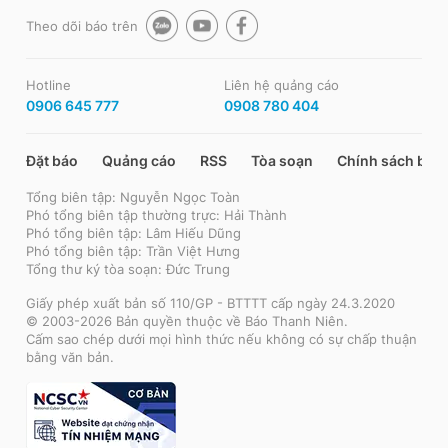
Theo dõi báo trên
Hotline
Liên hệ quảng cáo
0906 645 777
0908 780 404
Đặt báo
Quảng cáo
RSS
Tòa soạn
Chính sách bảo
Tổng biên tập: Nguyễn Ngọc Toàn
Phó tổng biên tập thường trực: Hải Thành
Phó tổng biên tập: Lâm Hiếu Dũng
Phó tổng biên tập: Trần Việt Hưng
Tổng thư ký tòa soạn: Đức Trung
Giấy phép xuất bản số 110/GP - BTTTT cấp ngày 24.3.2020
© 2003-2026 Bản quyền thuộc về Báo Thanh Niên.
Cấm sao chép dưới mọi hình thức nếu không có sự chấp thuận
bằng văn bản.