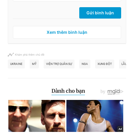
Gửi bình luận
Xem thêm bình luận
Khám phá thêm chủ đề
UKRAINE
MỸ
VIỆN TRỢ QUÂN SỰ
NGA
XUNG ĐỘT
LẦU NĂM