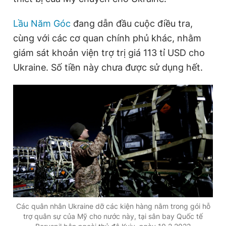
Giấy phép xuất bản số 110/GP - BTTTT cấp ngày 24.3.2020
© 2003-2026 Bản quyền thuộc về Báo Thanh Niên. Cấm sao
Lầu Năm Góc
đang dẫn đầu cuộc điều tra,
chép dưới mọi hình thức nếu không có sự chấp thuận bằng văn
cùng với các cơ quan chính phủ khác, nhằm
bản. Phát triển bởi ePi Technologies, JSC.
giám sát khoản viện trợ trị giá 113 tỉ USD cho
Ukraine. Số tiền này chưa được sử dụng hết.
Các quân nhân Ukraine dỡ các kiện hàng nằm trong gói hỗ
trợ quân sự của Mỹ cho nước này, tại sân bay Quốc tế