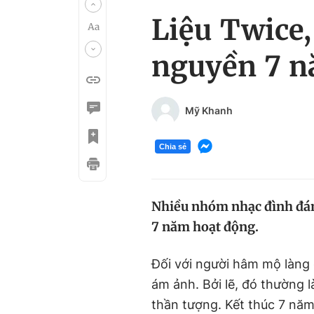
Liệu Twice,
nguyền 7 n
Mỹ Khanh
Chia sẻ
Nhiều nhóm nhạc đình đám 
7 năm hoạt động.
Đối với người hâm mộ làng g
ám ảnh. Bởi lẽ, đó thường 
thần tượng. Kết thúc 7 nă