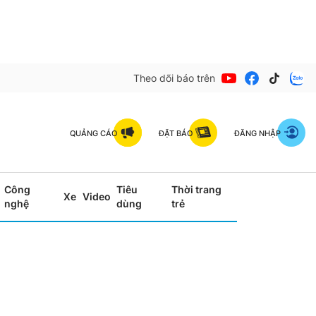
Theo dõi báo trên
QUẢNG CÁO
ĐẶT BÁO
ĐĂNG NHẬP
Công
Tiêu
Thời trang
Xe
Video
nghệ
dùng
trẻ