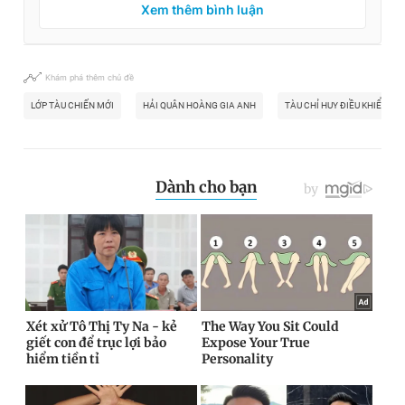
Xem thêm bình luận
Khám phá thêm chủ đề
LỚP TÀU CHIẾN MỚI
HẢI QUÂN HOÀNG GIA ANH
TÀU CHỈ HUY ĐIỀU KHIỂN T