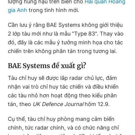
lượng hùng hậu trên biển cho
Hải quân Hoàng
Giấy phép xuất bản số 110/GP - BTTTT cấp ngày 24.3.2020
gia Anh
trong tình hình mới.
© 2003-2026 Bản quyền thuộc về Báo Thanh Niên. Cấm sao
chép dưới mọi hình thức nếu không có sự chấp thuận bằng văn
bản. Phát triển bởi ePi Technologies, JSC.
Cần lưu ý rằng BAE Systems không giới thiệu
2 lớp tàu mới như là mẫu "Type 83". Thay vào
đó, đây là các mẫu ý tưởng minh họa cho tác
chiến trên không phân tán trong tương lai.
BAE Systems đề xuất gì?
Tàu chỉ huy sẽ được lắp radar chủ lực, đảm
nhận vai trò chỉ huy tác chiến và điều khiển
các tàu nhỏ hơn hoạt động theo kiểu phân
tán, theo
UK Defence Journal
hôm 12.9.
Cụ thể, tàu chỉ huy phòng mang cảm biến
chính, tức radar chính, và có chức năng chỉ