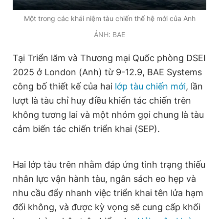
Một trong các khái niệm tàu chiến thế hệ mới của Anh
Đọc Thanh Niên trên điện thoại
ẢNH: BAE
Tại Triển lãm và Thương mại Quốc phòng DSEI
2025 ở London (Anh) từ 9-12.9, BAE Systems
công bố thiết kế của hai
lớp tàu chiến mới
, lần
Theo dõi báo trên
lượt là tàu chỉ huy điều khiển tác chiến trên
không tương lai và một nhóm gọi chung là tàu
Hotline
Liên hệ quảng cáo
cảm biến tác chiến triển khai (SEP).
0906 645 777
0908 780 404
Đặt báo
Quảng cáo
RSS
Tòa soạn
Chính sách bảo
Hai lớp tàu trên nhằm đáp ứng tình trạng thiếu
Tổng biên tập: Nguyễn Ngọc Toàn
nhân lực vận hành tàu, ngân sách eo hẹp và
Phó tổng biên tập thường trực: Hải Thành
nhu cầu đẩy nhanh việc triển khai tên lửa hạm
Phó tổng biên tập: Lâm Hiếu Dũng
Phó tổng biên tập: Trần Việt Hưng
đối không, và được kỳ vọng sẽ cung cấp khối
Tổng thư ký tòa soạn: Đức Trung