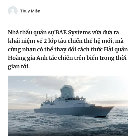
Chuyên mục khác
Thụy Miên
Tin đã xem
Chào ngày mới
Tin 24h
Đăng xuất
Nhà thầu quân sự BAE Systems vừa đưa ra
Tin thị trường
Tin 360
khái niệm về 2 lớp tàu chiến thế hệ mới, mà
cùng nhau có thể thay đổi cách thức Hải quân
Hoàng gia Anh tác chiến trên biển trong thời
Video
Magazine
gian tới.
Sản phẩm khác
Tiện ích
Bạn cần biết
Thông tin tòa soạn
Liên hệ quảng cáo