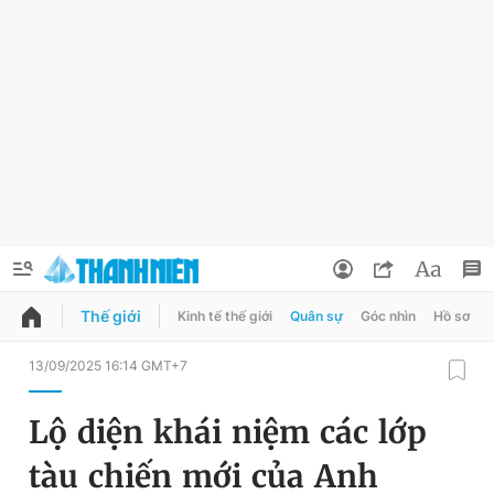
Thế giới
Kinh tế thế giới
Quân sự
Góc nhìn
Hồ sơ
QUẢNG CÁO
ĐẶT BÁO
13/09/2025 16:14 GMT+7
Thông tin tài khoản
Lộ diện khái niệm các lớp
Đổi mật khẩu
Chuyên mục
tàu chiến mới của Anh
Tin đã lưu