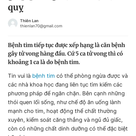
quỵ
Chuyên mục khác
Tin đã xem
Chào ngày mới
Tin 24h
Thiên Lan
thienlan70@gmail.com
Đăng xuất
Tin thị trường
Tin 360
Bệnh tim tiếp tục được xếp hạng là căn bệnh
gây tử vong hàng đầu. Cứ 5 ca tử vong thì có
Video
Magazine
khoảng 1 ca là do bệnh tim.
Tin vui là
bệnh tim
có thể phòng ngừa được và
Sản phẩm khác
các nhà khoa học đang liên tục tìm kiếm các
Tiện ích
Bạn cần biết
phương pháp để ngăn chặn. Bên cạnh những
thói quen lối sống, như chế độ ăn uống lành
mạnh cho tim, hoạt động thể chất thường
Thông tin tòa soạn
Liên hệ quảng cáo
xuyên, kiểm soát căng thẳng và ngủ đủ giấc,
còn có những chất dinh dưỡng có thể đặc biệt