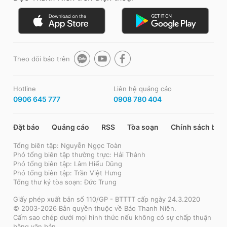
Theo dõi báo trên
Hotline
Liên hệ quảng cáo
0906 645 777
0908 780 404
Đặt báo
Quảng cáo
RSS
Tòa soạn
Chính sách bảo
Tổng biên tập: Nguyễn Ngọc Toàn
Phó tổng biên tập thường trực: Hải Thành
Phó tổng biên tập: Lâm Hiếu Dũng
Phó tổng biên tập: Trần Việt Hưng
Tổng thư ký tòa soạn: Đức Trung
Giấy phép xuất bản số 110/GP - BTTTT cấp ngày 24.3.2020
© 2003-2026 Bản quyền thuộc về Báo Thanh Niên.
Cấm sao chép dưới mọi hình thức nếu không có sự chấp thuận
bằng văn bản.