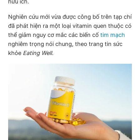
hữu ích.
Nghiên cứu mới vừa được công bố trên tạp chí
Đọc Thanh Niên trên điện thoại
đã phát hiện ra một loại vitamin quen thuộc có
thể giảm nguy cơ mắc các biến cố
tim mạch
nghiêm trọng nói chung, theo trang tin sức
khỏe
Eating Well.
Theo dõi báo trên
Hotline
Liên hệ quảng cáo
0906 645 777
0908 780 404
Đặt báo
Quảng cáo
RSS
Tòa soạn
Chính sách bảo
Tổng biên tập: Nguyễn Ngọc Toàn
Phó tổng biên tập thường trực: Hải Thành
Phó tổng biên tập: Lâm Hiếu Dũng
Phó tổng biên tập: Trần Việt Hưng
Tổng thư ký tòa soạn: Đức Trung