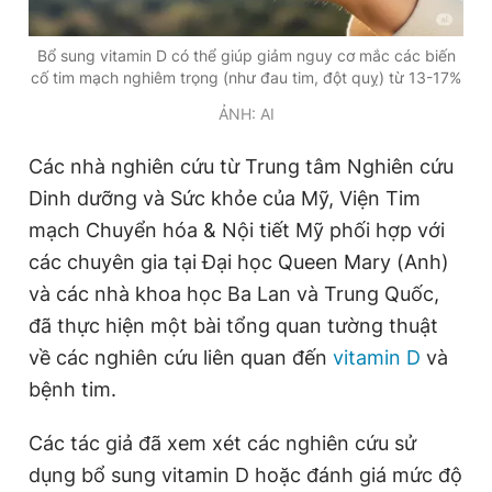
Giấy phép xuất bản số 110/GP - BTTTT cấp ngày 24.3.2020
© 2003-2026 Bản quyền thuộc về Báo Thanh Niên. Cấm sao
Bổ sung vitamin D có thể giúp giảm nguy cơ mắc các biến
chép dưới mọi hình thức nếu không có sự chấp thuận bằng văn
cố tim mạch nghiêm trọng (như đau tim, đột quỵ) từ 13-17%
bản. Phát triển bởi ePi Technologies, JSC.
ẢNH: AI
Các nhà nghiên cứu từ Trung tâm Nghiên cứu
Dinh dưỡng và Sức khỏe của Mỹ, Viện Tim
mạch Chuyển hóa & Nội tiết Mỹ phối hợp với
các chuyên gia tại Đại học Queen Mary (Anh)
và các nhà khoa học Ba Lan và Trung Quốc,
đã thực hiện một bài tổng quan tường thuật
về các nghiên cứu liên quan đến
vitamin D
và
bệnh tim.
Các tác giả đã xem xét các nghiên cứu sử
dụng bổ sung vitamin D hoặc đánh giá mức độ