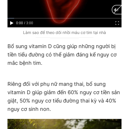
C
0:00
/
D
3:00
u
u
Làm sao để theo dõi nhồi máu cơ tim tại nhà
r
r
Bổ sung vitamin D cũng giúp những người bị
r
a
tiền tiểu đường có thể giảm đáng kể nguy cơ
e
t
mắc bệnh tim.
n
i
t
o
Riêng đối với phụ nữ mang thai, bổ sung
T
n
vitamin D giúp giảm đến 60% nguy cơ tiền sản
i
giật, 50% nguy cơ tiểu đường thai kỳ và 40%
m
nguy cơ sinh non.
e