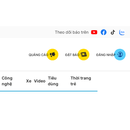
Theo dõi báo trên
QUẢNG CÁO
ĐẶT BÁO
ĐĂNG NHẬP
Công
Tiêu
Thời trang
Xe
Video
nghệ
dùng
trẻ