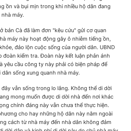
ng ồn và bụi mịn trong khi nhiều hộ dân đang
o nhà máy.
ở bản Cà đã làm đơn "kêu cứu" gửi cơ quan
hà máy này hoạt động gây ô nhiễm tiếng ồn,
 khỏe, đảo lộn cuộc sống của người dân. UBND
p đoàn kiểm tra. Đoàn này kết luận phản ánh
và yêu cầu công ty này phải có biện pháp để
i dân sống xung quanh nhà máy.
 đây vẫn sống trong lo lắng. Không thể di dời
ang mong muốn được di dời nhà đến nơi khác
ọng chính đáng này vẫn chưa thể thực hiện.
 phương cho hay những hộ dân này nằm ngoài
ảng cách từ nhà máy đến nhà dân không đảm
di dời dân và kinh phí di dời này do chủ nhà máy