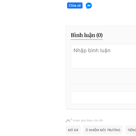
Chia sẻ
Bình luận (
0
)
Khám phá thêm chủ đề
MỎ ĐÁ
Ô NHIỄM MÔI TRƯỜNG
TIẾN