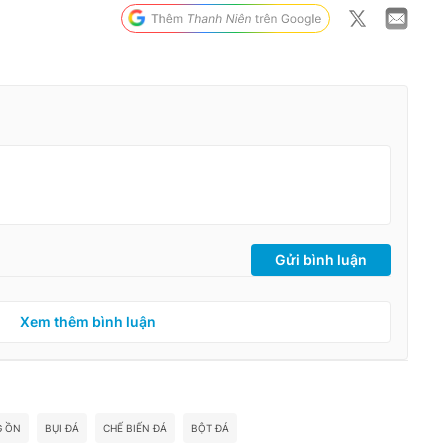
Gửi bình luận
Xem thêm bình luận
G ỒN
BỤI ĐÁ
CHẾ BIẾN ĐÁ
BỘT ĐÁ