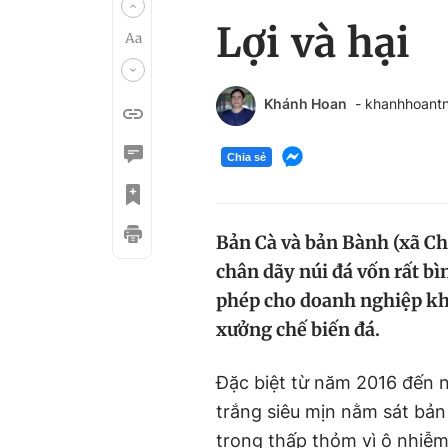
Lợi và hại
Khánh Hoan
- khanhhoant
Chia sẻ
Bản Cà và bản Bành (xã C
chân dãy núi đá vốn rất b
phép cho doanh nghiệp kh
xưởng chế biến đá.
Đặc biệt từ năm 2016 đến 
trắng siêu mịn nằm sát bản
trong thấp thỏm vì ô nhiễ