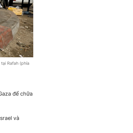
tại Rafah (phía
 Gaza để chữa
srael và