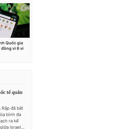
uốc tế quản
Ả Rập đã bắt
hòa bình đa
vạch ra kế
iữa Israel...