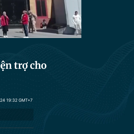
HD
Auto
iện trợ cho
24 19:32 GMT+7