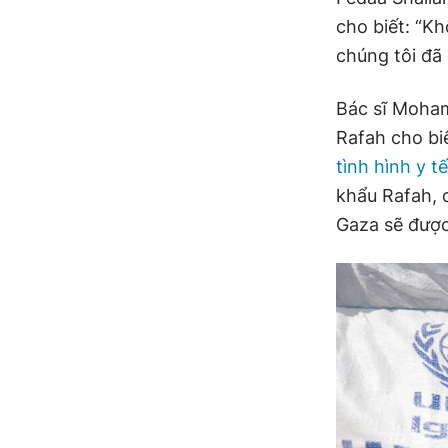
cho biết: “K
chúng tôi đã 
Bác sĩ Moham
Rafah cho bi
tình hình y tế
khẩu Rafah, c
Gaza sẽ được