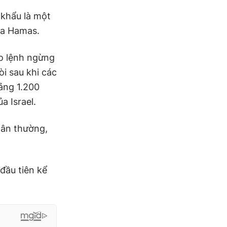
 khẩu là một
ủa Hamas.
o lệnh ngừng
i sau khi các
oảng 1.200
a Israel.
dân thường,
đầu tiên kể