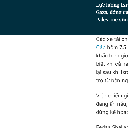
Lực lượng Isr
Gaza, đóng cử
Palestine vốn
Các xe tải c
Cập
hôm 7.5 
khẩu biên giớ
biết khi cả 
lại sau khi I
trợ từ bên ng
Việc chiếm gi
đang ẩn náu, 
dừng kế hoạ
Fedaa Shalla