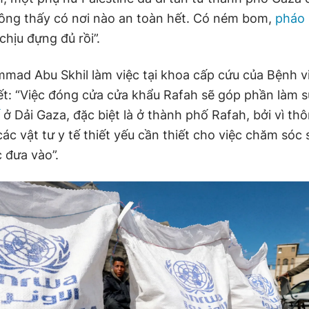
hông thấy có nơi nào an toàn hết. Có ném bom,
pháo 
chịu đựng đủ rồi”.
mad Abu Skhil làm việc tại khoa cấp cứu của Bệnh vi
ết: “Việc đóng cửa cửa khẩu Rafah sẽ góp phần làm 
ở Dải Gaza, đặc biệt là ở thành phố Rafah, bởi vì th
ác vật tư y tế thiết yếu cần thiết cho việc chăm sóc
 đưa vào”.