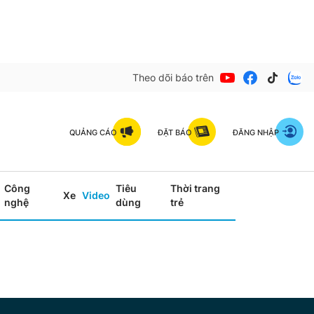
Theo dõi báo trên
QUẢNG CÁO
ĐẶT BÁO
ĐĂNG NHẬP
Công
Tiêu
Thời trang
Xe
Video
nghệ
dùng
trẻ