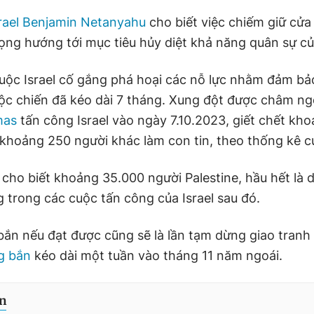
rael Benjamin Netanyahu
cho biết việc chiếm giữ cửa
ọng hướng tới mục tiêu hủy diệt khả năng quân sự c
ộc Israel cố gắng phá hoại các nỗ lực nhằm đảm bả
ộc chiến đã kéo dài 7 tháng. Xung đột được châm ngò
mas
tấn công Israel vào ngày 7.10.2023, giết chết kh
 khoảng 250 người khác làm con tin, theo thống kê củ
 cho biết khoảng 35.000 người Palestine, hầu hết là 
g trong các cuộc tấn công của Israel sau đó.
ắn nếu đạt được cũng sẽ là lần tạm dừng giao tranh 
g bắn
kéo dài một tuần vào tháng 11 năm ngoái.