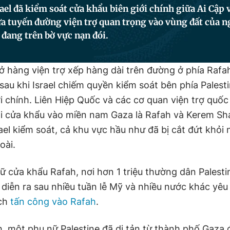
ael đã kiểm soát cửa khẩu biên giới chính giữa Ai Cập
a tuyến đường viện trợ quan trọng vào vùng đất của n
 đang trên bờ vực nạn đói.
hở hàng viện trợ xếp hàng dài trên đường ở phía Raf
sau khi Israel chiếm quyền kiểm soát bên phía Palest
i chính. Liên Hiệp Quốc và các cơ quan viện trợ quốc
hai cửa khẩu vào miền nam Gaza là Rafah và Kerem Sh
srael kiểm soát, cả khu vực hầu như đã bị cắt đứt khỏi
oài.
ữ cửa khẩu Rafah, nơi hơn 1 triệu thường dân Palestin
diễn ra sau nhiều tuần lễ Mỹ và nhiều nước khác yêu 
ch
tấn công vào Rafah
.
h, một phụ nữ Palestine đã di tản từ thành phố Gaza 