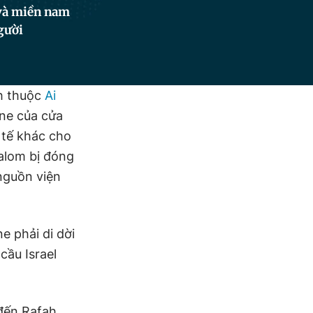
 và miền nam
gười
ah thuộc
Ai
ine của cửa
 tế khác cho
alom bị đóng
 nguồn viện
e phải di dời
cầu Israel
đến Rafah,