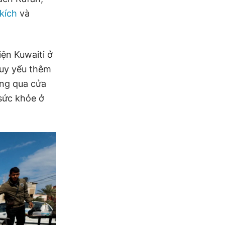
kích
và
ện Kuwaiti ở
suy yếu thêm
ông qua cửa
 sức khỏe ở