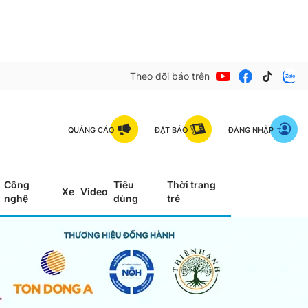
Theo dõi báo trên
QUẢNG CÁO
ĐẶT BÁO
ĐĂNG NHẬP
Công
Tiêu
Thời trang
Xe
Video
nghệ
dùng
trẻ