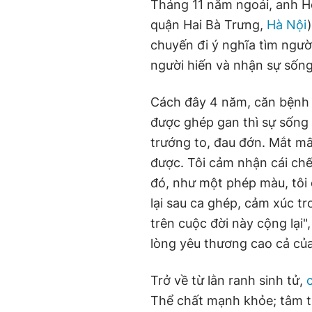
Tháng 11 năm ngoái, anh 
quận Hai Bà Trưng,
Hà Nội
chuyến đi ý nghĩa tìm ngườ
người hiến và nhận sự sống
Cách đây 4 năm, căn bệnh 
được ghép gan thì sự sống 
trướng to, đau đớn. Mắt m
được. Tôi cảm nhận cái chế
đó, như một phép màu, tôi 
lại sau ca ghép, cảm xúc tr
trên cuộc đời này cộng lại"
lòng yêu thương cao cả của
Trở về từ lằn ranh sinh tử,
Thể chất mạnh khỏe; tâm t