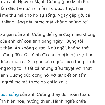
Hổ và anh Nguyễn Mạnh Cường (phố Minh Khai,
) lần đầu tiên từ hai miền Tổ quốc thực hiện
i mẹ thứ hai cho họ sự sống. Ngày gặp gỡ, cả
 thiêng liêng đều nước mắt không ngừng rơi.
xơ gan của anh Cường đến giai đoạn nếu không
của anh chỉ còn tính bằng ngày. "Bụng tôi
ất thần. Ăn không được. Ngủ ngồi, không thở
t đang đến. Gia đình đã chuẩn bị lo hậu sự. Lúc
được nhận cả 2 lá gan của người hiến tặng. Tỉnh
ong lòng tôi là tất cả những điều tuyệt vời nhất
, anh Cường xúc động nói với sự biết ơn tấm
 người mẹ mà trước đó chỉ là xa lạ.
cuộc sống
của anh Cường thay đổi hoàn toàn.
ính hiền hòa, hướng thiện. Hành nghề chữa