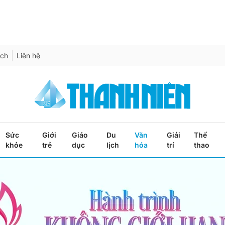
ích
Liên hệ
Sức
Giới
Giáo
Du
Văn
Giải
Thể
khỏe
trẻ
dục
lịch
hóa
trí
thao