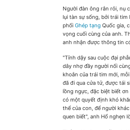
Người đàn ông rắn rỏi, nụ 
lụi tàn sự sống, bởi trái t
phối
Ghép tạng
Quốc gia, c
vọng cuối cùng của anh. Th
anh nhận được thông tin có
"Tỉnh dậy sau cuộc đại phẫ
dây nhợ đầy người nối cùn
khoắn của trái tim mới, mỗi
đã đi qua cửa tử, được tái s
lồng ngực, đặc biệt biết ơ
có một quyết định khó khăn
thể của con, để người khác
quen biết", anh Hổ nghẹn lờ