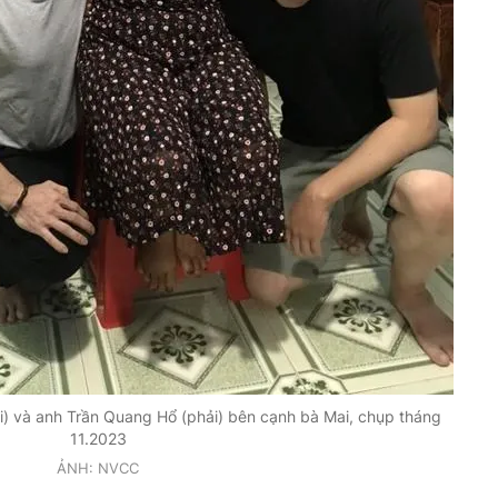
) và anh Trần Quang Hổ (phải) bên cạnh bà Mai, chụp tháng
11.2023
ẢNH: NVCC