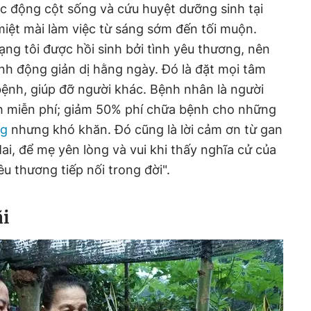
 động cột sống và cứu huyệt dưỡng sinh tại
iệt mài làm việc từ sáng sớm đến tối muộn.
ng tôi được hồi sinh bởi tình yêu thương, nên
ành động giản dị hằng ngày. Đó là đặt mọi tâm
ệnh, giúp đỡ người khác. Bệnh nhân là người
nh miễn phí; giảm 50% phí chữa bệnh cho những
ng
nhưng khó khăn. Đó cũng là lời cảm ơn từ gan
ai, để mẹ yên lòng và vui khi thấy nghĩa cử của
u thương tiếp nối trong đời".
i