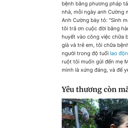
bệnh bằng phương pháp tác
nhà, mỗi ngày anh Cường m
Anh Cường bày tỏ: "Sinh mạ
tôi trả ơn cuộc đời bằng h
huyết vào công việc chữa b
già và trẻ em, tôi chữa bệ
người trong độ tuổi
lao độ
ruột tôi muốn gửi đến mẹ M
mình là xứng đáng, và để yê
Yêu thương còn mã