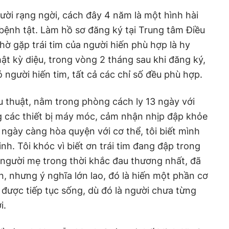
cười rạng ngời, cách đây 4 năm là một hình hài
im bệnh tật. Làm hồ sơ đăng ký tại Trung tâm Điều
hờ gặp trái tim của người hiến phù hợp là hy
ật kỳ diệu, trong vòng 2 tháng sau khi đăng ký,
 người hiến tim, tất cả các chỉ số đều phù hợp.
u thuật, nằm trong phòng cách ly 13 ngày với
g các thiết bị máy móc, cảm nhận nhịp đập khỏe
 ngày càng hòa quyện với cơ thể, tôi biết mình
inh. Tôi khóc vì biết ơn trái tim đang đập trong
n người mẹ trong thời khắc đau thương nhất, đã
, nhưng ý nghĩa lớn lao, đó là hiến một phần cơ
 được tiếp tục sống, dù đó là người chưa từng
i.