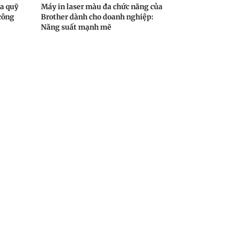
óa quỹ
Máy in laser màu đa chức năng của
 công
Brother dành cho doanh nghiệp:
Năng suất mạnh mẽ