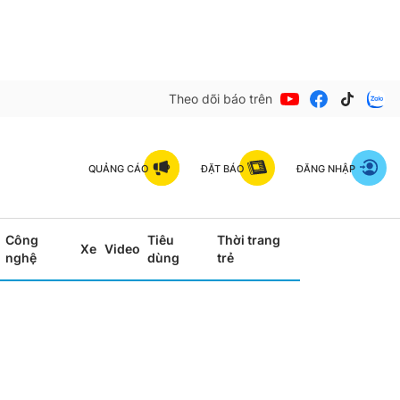
Theo dõi báo trên
QUẢNG CÁO
ĐẶT BÁO
ĐĂNG NHẬP
Công
Tiêu
Thời trang
Xe
Video
nghệ
dùng
trẻ