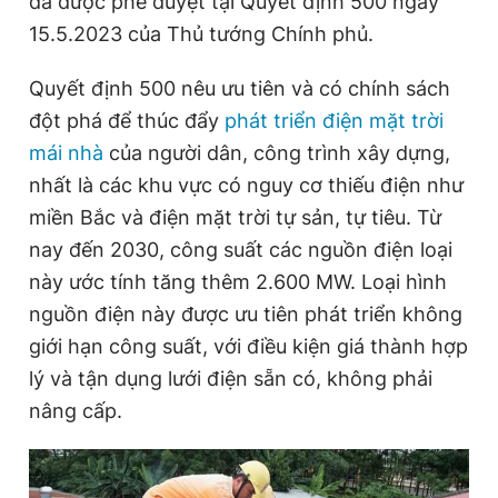
đã được phê duyệt tại Quyết định 500 ngày
15.5.2023 của Thủ tướng Chính phủ.
Đọc Thanh Niên trên điện thoại
Quyết định 500 nêu ưu tiên và có chính sách
đột phá để thúc đẩy
phát triển điện mặt trời
mái nhà
của người dân, công trình xây dựng,
nhất là các khu vực có nguy cơ thiếu điện như
Theo dõi báo trên
miền Bắc và điện mặt trời tự sản, tự tiêu. Từ
nay đến 2030, công suất các nguồn điện loại
Hotline
Liên hệ quảng cáo
này ước tính tăng thêm 2.600 MW. Loại hình
0906 645 777
0908 780 404
nguồn điện này được ưu tiên phát triển không
giới hạn công suất, với điều kiện giá thành hợp
Đặt báo
Quảng cáo
RSS
Tòa soạn
Chính sách bảo
lý và tận dụng lưới điện sẵn có, không phải
Tổng biên tập: Nguyễn Ngọc Toàn
nâng cấp.
Phó tổng biên tập thường trực: Hải Thành
Phó tổng biên tập: Lâm Hiếu Dũng
Phó tổng biên tập: Trần Việt Hưng
Tổng thư ký tòa soạn: Đức Trung