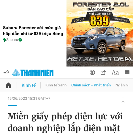
Subaru Forester với mức giá
hấp dẫn chỉ từ 839 triệu đồng
Subaru
Kinh tế
Kinh tế xanh
Chính sách - Phát triển
Ngân hàn
QUẢNG CÁO
ĐẶT BÁO
15/06/2023 15:31 GMT+7
Thông tin tài khoản
Miễn giấy phép điện lực với
Đổi mật khẩu
Chuyên mục
doanh nghiệp lắp điện mặt
Tin đã lưu