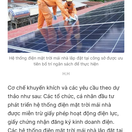
Giấy phép xuất bản số 110/GP - BTTTT cấp ngày 24.3.2020
© 2003-2026 Bản quyền thuộc về Báo Thanh Niên. Cấm sao
chép dưới mọi hình thức nếu không có sự chấp thuận bằng văn
bản. Phát triển bởi ePi Technologies, JSC.
Hệ thống điện mặt trời mái nhà lắp đặt tại công sở được ưu
tiên bố trí ngân sách để thực hiện
H.H
Cơ chế khuyến khích và các yêu cầu theo dự
thảo như sau: Các tổ chức, cá nhân đầu tư
phát triển hệ thống điện mặt trời mái nhà
được miễn trừ giấy phép hoạt động điện lực,
giấy chứng nhận đăng ký kinh doanh điện.
Các hệ thống điện mặt trời mái nhà lắp đặt tại