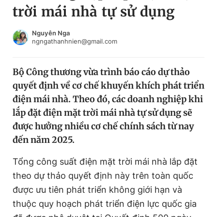
trời mái nhà tự sử dụng
Chuyên mục khác
Tin đã xem
Chào ngày mới
Tin 24h
Nguyên Nga
ngngathanhnien@gmail.com
Đăng xuất
Tin thị trường
Tin 360
Bộ Công thương vừa trình báo cáo dự thảo
quyết định về cơ chế khuyến khích phát triển
Video
Magazine
điện mái nhà. Theo đó, các doanh nghiệp khi
lắp đặt điện mặt trời mái nhà tự sử dụng sẽ
được hưởng nhiều cơ chế chính sách từ nay
Sản phẩm khác
đến năm 2025.
Tiện ích
Bạn cần biết
Tổng công suất điện mặt trời mái nhà lắp đặt
theo dự thảo quyết định này trên toàn quốc
Thông tin tòa soạn
Liên hệ quảng cáo
được ưu tiên phát triển không giới hạn và
thuộc quy hoạch phát triển điện lực quốc gia