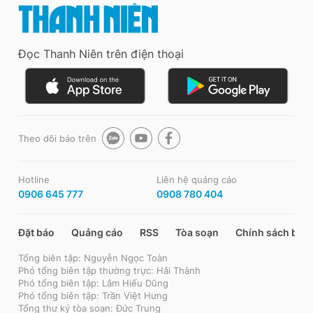
Đọc Thanh Niên trên điện thoại
Theo dõi báo trên
Hotline
Liên hệ quảng cáo
0906 645 777
0908 780 404
Đặt báo
Quảng cáo
RSS
Tòa soạn
Chính sách bảo
Tổng biên tập: Nguyễn Ngọc Toàn
Phó tổng biên tập thường trực: Hải Thành
Phó tổng biên tập: Lâm Hiếu Dũng
Phó tổng biên tập: Trần Việt Hưng
Tổng thư ký tòa soạn: Đức Trung