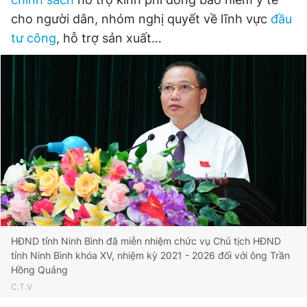
cho người dân, nhóm nghị quyết về lĩnh vực
đầu
Đọc Thanh Niên trên điện thoại
tư công
, hỗ trợ sản xuất…
Theo dõi báo trên
Hotline
Liên hệ quảng cáo
0906 645 777
0908 780 404
Đặt báo
Quảng cáo
RSS
Tòa soạn
Chính sách bảo
Tổng biên tập: Nguyễn Ngọc Toàn
Phó tổng biên tập thường trực: Hải Thành
HĐND tỉnh Ninh Bình đã miễn nhiệm chức vụ Chủ tịch HĐND
Phó tổng biên tập: Lâm Hiếu Dũng
tỉnh Ninh Bình khóa XV, nhiệm kỳ 2021 - 2026 đối với ông Trần
Phó tổng biên tập: Trần Việt Hưng
Hồng Quảng
Tổng thư ký tòa soạn: Đức Trung
C.T.V
Giấy phép xuất bản số 110/GP - BTTTT cấp ngày 24.3.2020