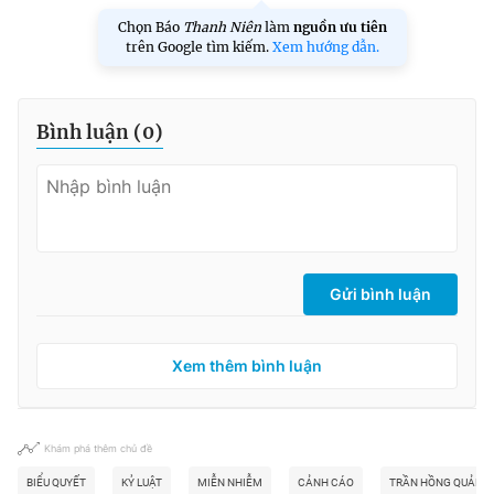
Chọn Báo
Thanh Niên
làm
nguồn ưu tiên
trên Google tìm kiếm.
Xem hướng dẫn.
Bình luận (
0
)
Gửi bình luận
Xem thêm bình luận
Khám phá thêm chủ đề
BIỂU QUYẾT
KỶ LUẬT
MIỄN NHIỄM
CẢNH CÁO
TRẦN HỒNG QUẢNG