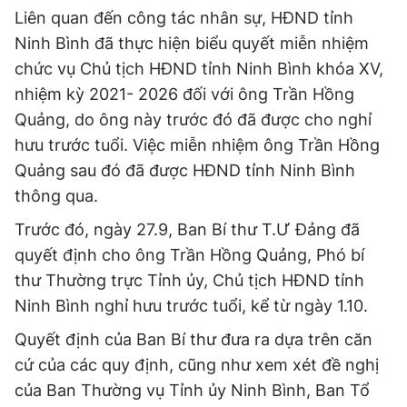
© 2003-2026 Bản quyền thuộc về Báo Thanh Niên. Cấm sao
Liên quan đến công tác nhân sự, HĐND tỉnh
chép dưới mọi hình thức nếu không có sự chấp thuận bằng văn
bản. Phát triển bởi ePi Technologies, JSC.
Ninh Bình đã thực hiện biểu quyết miễn nhiệm
chức vụ Chủ tịch HĐND tỉnh Ninh Bình khóa XV,
nhiệm kỳ 2021- 2026 đối với ông Trần Hồng
Quảng, do ông này trước đó đã được cho nghỉ
hưu trước tuổi. Việc miễn nhiệm ông Trần Hồng
Quảng sau đó đã được HĐND tỉnh Ninh Bình
thông qua.
Trước đó, ngày 27.9, Ban Bí thư T.Ư Đảng đã
quyết định cho ông Trần Hồng Quảng, Phó bí
thư Thường trực Tỉnh ủy, Chủ tịch HĐND tỉnh
Ninh Bình nghỉ hưu trước tuổi, kể từ ngày 1.10.
Quyết định của Ban Bí thư đưa ra dựa trên căn
cứ của các quy định, cũng như xem xét đề nghị
của Ban Thường vụ Tỉnh ủy Ninh Bình, Ban Tổ