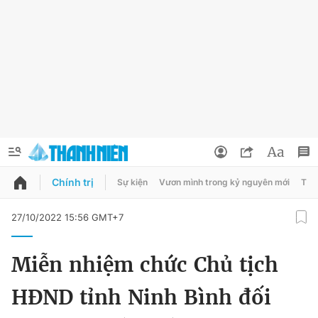
Chính trị
Sự kiện
Vươn mình trong kỷ nguyên mới
Thời
QUẢNG CÁO
ĐẶT BÁO
27/10/2022 15:56 GMT+7
Thông tin tài khoản
Miễn nhiệm chức Chủ tịch
Đổi mật khẩu
Chuyên mục
HĐND tỉnh Ninh Bình đối
Tin đã lưu
Chuyên mục khác