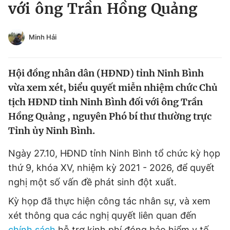
với ông Trần Hồng Quảng
Tin đã xem
Chào ngày mới
Tin 24h
Đăng xuất
Minh Hải
Tin thị trường
Tin 360
Hội đồng nhân dân (HĐND) tỉnh Ninh Bình
Video
Magazine
vừa xem xét, biểu quyết miễn nhiệm chức Chủ
tịch HĐND tỉnh Ninh Bình đối với ông Trần
Hồng Quảng , nguyên Phó bí thư thường trực
Sản phẩm khác
Tỉnh ủy Ninh Bình.
Tiện ích
Bạn cần biết
Ngày 27.10, HĐND tỉnh Ninh Bình tổ chức kỳ họp
thứ 9, khóa XV, nhiệm kỳ 2021 - 2026, để quyết
Thông tin tòa soạn
Liên hệ quảng cáo
nghị một số vấn đề phát sinh đột xuất.
Kỳ họp đã thực hiện công tác nhân sự, và xem
xét thông qua các nghị quyết liên quan đến
chính sách
hỗ trợ kinh phí đóng bảo hiểm y tế