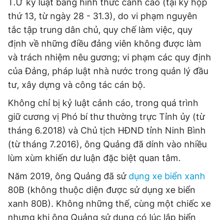
T.Ư kỷ luật bằng hình thức cảnh cáo (tại kỳ họp
thứ 13, từ ngày 28 - 31.3), do vi phạm nguyên
tắc tập trung dân chủ, quy chế làm việc, quy
định về những điều đảng viên không được làm
và trách nhiệm nêu gương; vi phạm các quy định
của Đảng, pháp luật nhà nước trong quản lý đầu
tư, xây dựng và công tác cán bộ.
Không chỉ bị kỷ luật cảnh cáo, trong quá trình
giữ cương vị Phó bí thư thường trực Tỉnh ủy (từ
tháng 6.2018) và Chủ tịch HĐND tỉnh Ninh Bình
(từ tháng 7.2016), ông Quảng đã dính vào nhiều
lùm xùm khiến dư luận đặc biệt quan tâm.
Năm 2019, ông Quảng đã sử
dụng xe biển xanh
80B (không thuộc diện được sử dụng xe biển
xanh 80B). Không những thế, cùng một chiếc xe
nhưng khi ông Quảng sử dụng có lúc lắp biển