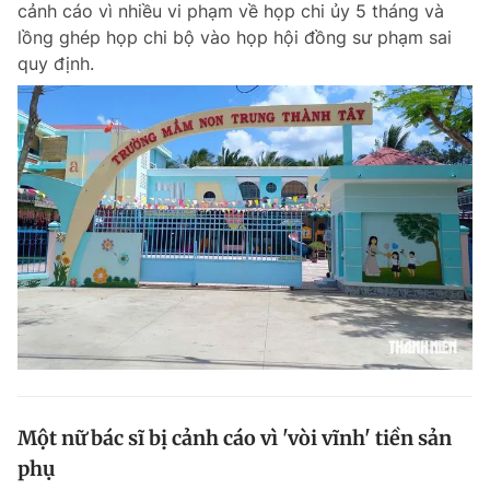
cảnh cáo vì nhiều vi phạm về họp chi ủy 5 tháng và
Chuyên mục khác
lồng ghép họp chi bộ vào họp hội đồng sư phạm sai
Tin đã xem
quy định.
Chào ngày mới
Tin 24h
Đăng xuất
Tin thị trường
Tin 360
Video
Magazine
Sản phẩm khác
Tiện ích
Bạn cần biết
Thông tin tòa soạn
Liên hệ quảng cáo
Một nữ bác sĩ bị cảnh cáo vì 'vòi vĩnh' tiền sản
phụ