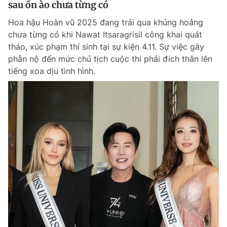
sau ồn ào chưa từng có
Giấy phép xuất bản số 110/GP - BTTTT cấp ngày 24.3.2020
© 2003-2026 Bản quyền thuộc về Báo Thanh Niên. Cấm sao chép
Hoa hậu Hoàn vũ 2025 đang trải qua khủng hoảng
dưới mọi hình thức nếu không có sự chấp thuận bằng văn bản.
chưa từng có khi Nawat Itsaragrisil công khai quát
Phát triển bởi ePi Technologies, JSC.
tháo, xúc phạm thí sinh tại sự kiện 4.11. Sự việc gây
phẫn nộ đến mức chủ tịch cuộc thi phải đích thân lên
tiếng xoa dịu tình hình.