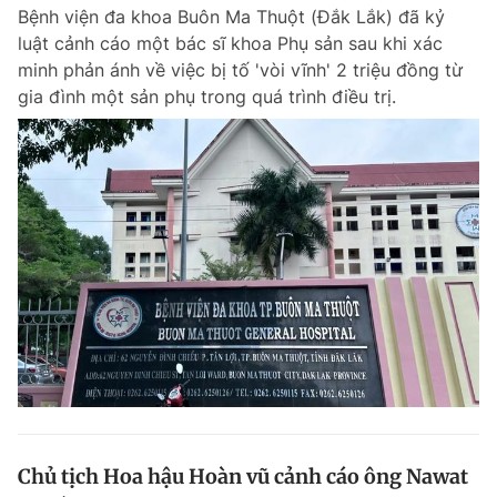
Bệnh viện đa khoa Buôn Ma Thuột (Đắk Lắk) đã kỷ
luật cảnh cáo một bác sĩ khoa Phụ sản sau khi xác
minh phản ánh về việc bị tố 'vòi vĩnh' 2 triệu đồng từ
Đọc Thanh Niên trên điện thoại
gia đình một sản phụ trong quá trình điều trị.
Theo dõi báo trên
Hotline
Liên hệ quảng cáo
0906 645 777
0908 780 404
Đặt báo
Quảng cáo
RSS
Tòa soạn
Chính sách bảo m
Tổng biên tập: Nguyễn Ngọc Toàn
Phó tổng biên tập thường trực: Hải Thành
Phó tổng biên tập: Lâm Hiếu Dũng
Phó tổng biên tập: Trần Việt Hưng
Chủ tịch Hoa hậu Hoàn vũ cảnh cáo ông Nawat
Tổng thư ký tòa soạn: Đức Trung