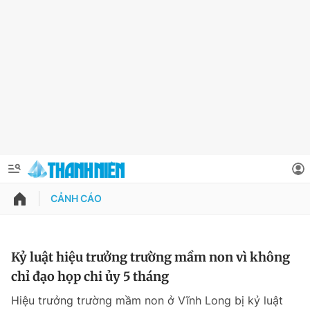
CẢNH CÁO
QUẢNG CÁO
ĐẶT BÁO
Thông tin tài khoản
Kỷ luật hiệu trưởng trường mầm non vì không
chỉ đạo họp chi ủy 5 tháng
Đổi mật khẩu
Chuyên mục
Hiệu trưởng trường mầm non ở Vĩnh Long bị kỷ luật
Tin đã lưu