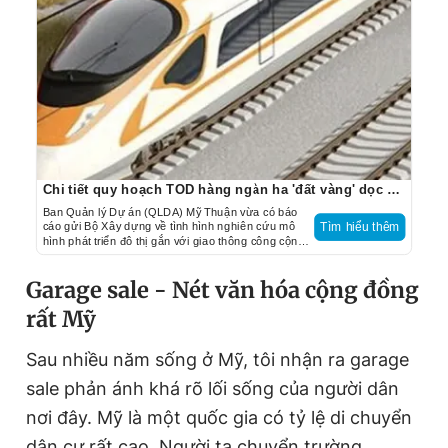
Chi tiết quy hoạch TOD hàng ngàn ha 'đất vàng' dọc đường sắt TP.HCM - Cần Thơ
Ban Quản lý Dự án (QLDA) Mỹ Thuận vừa có báo
cáo gửi Bộ Xây dựng về tình hình nghiên cứu mô
Tìm hiểu thêm
hình phát triển đô thị gắn với giao thông công cộng
(TOD) thuộc Báo cáo nghiên cứu tiền khả thi Dự án
đường sắt TP.HCM - Cần Thơ.
Garage sale - Nét văn hóa cộng đồng
rất Mỹ
Sau nhiều năm sống ở Mỹ, tôi nhận ra garage
sale phản ánh khá rõ lối sống của người dân
nơi đây. Mỹ là một quốc gia có tỷ lệ di chuyển
dân cư rất cao. Người ta chuyển trường,