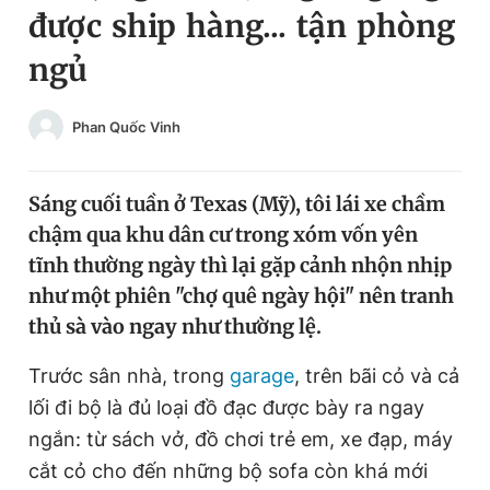
được ship hàng... tận phòng
Chuyên mục khác
Tin đã xem
ngủ
Chào ngày mới
Tin 24h
Đăng xuất
Phan Quốc Vinh
Tin thị trường
Tin 360
Sáng cuối tuần ở Texas (Mỹ), tôi lái xe chầm
Video
Magazine
chậm qua khu dân cư trong xóm vốn yên
tĩnh thường ngày thì lại gặp cảnh nhộn nhịp
Sản phẩm khác
như một phiên "chợ quê ngày hội" nên tranh
thủ sà vào ngay như thường lệ.
Tiện ích
Bạn cần biết
Trước sân nhà, trong
garage
, trên bãi cỏ và cả
Thông tin tòa soạn
Liên hệ quảng cáo
lối đi bộ là đủ loại đồ đạc được bày ra ngay
ngắn: từ sách vở, đồ chơi trẻ em, xe đạp, máy
cắt cỏ cho đến những bộ sofa còn khá mới