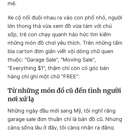
mẻ.
Xe cộ nối đuôi nhau ra vào con phố nhỏ, người
Đọc Thanh Niên trên điện thoại
lớn thong thả vừa xem đồ vừa tám với chủ
sốp, trẻ con chạy quanh háo hức tìm kiếm
những món đồ chơi yêu thích. Trên những tấm
bìa carton đơn giản viết vội dòng chữ quen
Theo dõi báo trên
thuộc: "Garage Sale", "Moving Sale",
"Everything $1", thậm chí còn có góc bán
Hotline
Liên hệ quảng cáo
hàng chỉ ghi một chữ "FREE".
0906 645 777
0908 780 404
Từ những món đồ cũ đến tình người
Đặt báo
Quảng cáo
RSS
Tòa soạn
Chính sách bảo
nơi xứ lạ
Tổng biên tập: Nguyễn Ngọc Toàn
Những ngày đầu mới sang Mỹ, tôi nghĩ rằng
Phó tổng biên tập thường trực: Hải Thành
Phó tổng biên tập: Lâm Hiếu Dũng
garage sale đơn thuần chỉ là bán đồ cũ. Nhưng
Phó tổng biên tập: Trần Việt Hưng
Tổng thư ký tòa soạn: Đức Trung
càng sống lâu ở đây, tôi càng nhận ra đằng