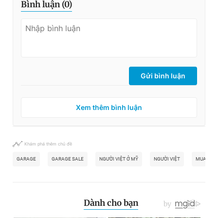
Bình luận (
0
)
Gửi bình luận
Xem thêm bình luận
Khám phá thêm chủ đề
GARAGE
GARAGE SALE
NGƯỜI VIỆT Ở MỸ
NGƯỜI VIỆT
MUA SẮM