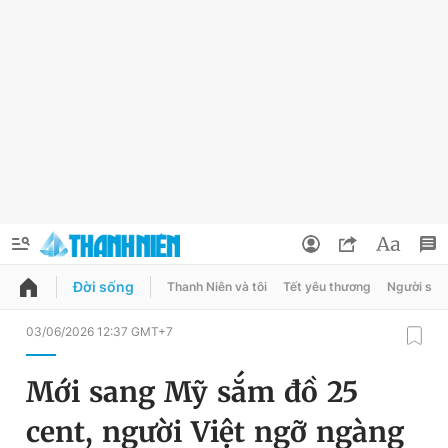
Đời sống
Thanh Niên và tôi
Tết yêu thương
Người sốn
QUẢNG CÁO
ĐẶT BÁO
03/06/2026 12:37 GMT+7
Thông tin tài khoản
Mới sang Mỹ sắm đồ 25
Đổi mật khẩu
Chuyên mục
cent, người Việt ngỡ ngàng
Tin đã lưu