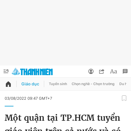
Giáo dục
Tuyển sinh
Chọn nghề - Chọn trường
Du học
QUẢNG CÁO
ĐẶT BÁO
03/08/2022 09:47 GMT+7
Thông tin tài khoản
Một quận tại TP.HCM tuyển
Đổi mật khẩu
Chuyên mục
Tin đã lưu