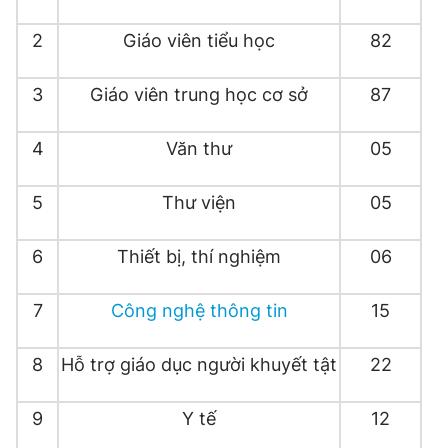
Giấy phép xuất bản số 110/GP - BTTTT cấp ngày 24.3.2020
© 2003-2026 Bản quyền thuộc về Báo Thanh Niên. Cấm sao
2
Giáo viên tiểu học
82
chép dưới mọi hình thức nếu không có sự chấp thuận bằng văn
bản. Phát triển bởi ePi Technologies, JSC.
3
Giáo viên trung học cơ sở
87
4
Văn thư
05
5
Thư viện
05
6
Thiết bị, thí nghiệm
06
7
Công nghệ thông tin
15
8
Hỗ trợ giáo dục người khuyết tật
22
9
Y tế
12