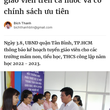
giáo viên trên cả nước và có
Chuyên mục khác
chính sách ưu tiên
Tin đã xem
Chào ngày mới
Tin 24h
Bích Thanh
Đăng xuất
bichthanhbtn@gmail.com
Tin thị trường
Tin 360
Ngày 3.8, UBND quận Tân Bình, TP.HCM
Video
Magazine
thông báo kế hoạch tuyển giáo viên cho các
trường mầm non, tiểu học, THCS công lập năm
học 2022 - 2023.
Sản phẩm khác
Tiện ích
Bạn cần biết
Thông tin tòa soạn
Liên hệ quảng cáo