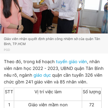
Đọc Thanh Niên trên điện thoại
Giáo viên nhận quyết định phân công nhiệm sở của quận Tân
Bình, TP.HCM
Theo dõi báo trên
PGD
Hotline
Liên hệ quảng cáo
Theo đó, trong kế hoạch
tuyển giáo viên
, nhân
0906 645 777
0908 780 404
viên năm học 2022 - 2023, UBND quận Tân Bình
nêu rõ, ngành
giáo dục
quận cần tuyển 326 viên
Đặt báo
Quảng cáo
RSS
Tòa soạn
Chính sách bảo
chức gồm 241 giáo viên và 85 nhân viên.
Tổng biên tập: Nguyễn Ngọc Toàn
STT
Vị trí việc làm
Số lượng
Phó tổng biên tập thường trực: Hải Thành
Phó tổng biên tập: Lâm Hiếu Dũng
Phó tổng biên tập: Trần Việt Hưng
1
Giáo viên mầm non
72
Tổng thư ký tòa soạn: Đức Trung