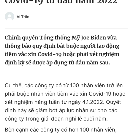
Covid-19 từ đầu năm 2022
Chuyên mục khác
Tin đã xem
Vi Trân
Chào ngày mới
Tin 24h
Đăng xuất
Chính quyền Tổng thống Mỹ Joe Biden vừa
Tin thị trường
Tin 360
thông báo quy định bắt buộc người lao động
tiêm vắc xin Covid-19 hoặc phải xét nghiệm
Video
Magazine
định kỳ sẽ được áp dụng từ đầu năm sau.
Sản phẩm khác
Cụ thể, các công ty có từ 100 nhân viên trở lên
Tiện ích
Bạn cần biết
phải buộc nhân viên tiêm vắc xin Covid-19 hoặc
xét nghiệm hằng tuần từ ngày 4.1.2022. Quyết
Thông tin tòa soạn
Liên hệ quảng cáo
định này sẽ giảm bớt áp lực nhân sự cho các
công ty trong giải đoạn nghỉ lễ cuối năm.
Bên cạnh các công ty có hơn 100 nhân viên,