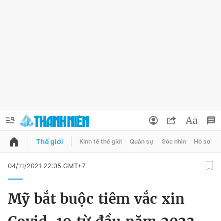
Thế giới
Kinh tế thế giới
Quân sự
Góc nhìn
Hồ sơ
QUẢNG CÁO
ĐẶT BÁO
04/11/2021 22:05 GMT+7
Thông tin tài khoản
Mỹ bắt buộc tiêm vắc xin
Đổi mật khẩu
Chuyên mục
Tin đã lưu