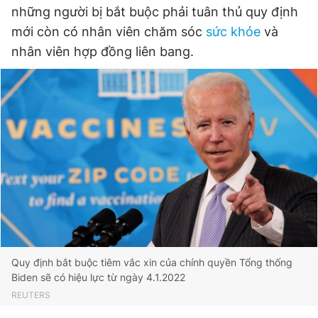
những người bị bắt buộc phải tuân thủ quy định
mới còn có nhân viên chăm sóc
sức khỏe
và
Đọc Thanh Niên trên điện thoại
nhân viên hợp đồng liên bang.
Theo dõi báo trên
Hotline
Liên hệ quảng cáo
0906 645 777
0908 780 404
Đặt báo
Quảng cáo
RSS
Tòa soạn
Chính sách bảo
Tổng biên tập: Nguyễn Ngọc Toàn
Quy định bắt buộc tiêm vắc xin của chính quyền Tổng thống
Phó tổng biên tập thường trực: Hải Thành
Biden sẽ có hiệu lực từ ngày 4.1.2022
Phó tổng biên tập: Lâm Hiếu Dũng
Phó tổng biên tập: Trần Việt Hưng
REUTERS
Tổng thư ký tòa soạn: Đức Trung