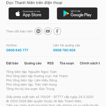
Đọc Thanh Niên trên điện thoại
Theo dõi báo trên
Hotline
Liên hệ quảng cáo
0906 645 777
0908 780 404
Đặt báo
Quảng cáo
RSS
Tòa soạn
Chính sách bảo
Tổng biên tập: Nguyễn Ngọc Toàn
Phó tổng biên tập thường trực: Hải Thành
Phó tổng biên tập: Lâm Hiếu Dũng
Phó tổng biên tập: Trần Việt Hưng
Tổng thư ký tòa soạn: Đức Trung
Giấy phép xuất bản số 110/GP - BTTTT cấp ngày 24.3.2020
© 2003-2026 Bản quyền thuộc về Báo Thanh Niên.
Cấm sao chép dưới mọi hình thức nếu không có sự chấp thuận