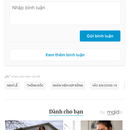
Gửi bình luận
Xem thêm bình luận
Khám phá thêm chủ đề
NGHỈ LỄ
THỐNG ĐỐC
NHÂN VIÊN HỢP ĐỒNG
VẮC XIN COVID-19
LỰ