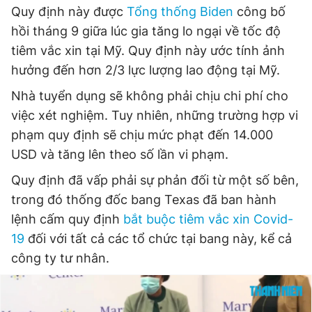
Quy định này được
Tổng thống Biden
công bố
Giấy phép xuất bản số 110/GP - BTTTT cấp ngày 24.3.2020
© 2003-2026 Bản quyền thuộc về Báo Thanh Niên. Cấm sao
hồi tháng 9 giữa lúc gia tăng lo ngại về tốc độ
chép dưới mọi hình thức nếu không có sự chấp thuận bằng văn
tiêm vắc xin tại Mỹ. Quy định này ước tính ảnh
bản. Phát triển bởi ePi Technologies, JSC.
hưởng đến hơn 2/3 lực lượng lao động tại Mỹ.
Nhà tuyển dụng sẽ không phải chịu chi phí cho
việc xét nghiệm. Tuy nhiên, những trường hợp vi
phạm quy định sẽ chịu mức phạt đến 14.000
USD và tăng lên theo số lần vi phạm.
Quy định đã vấp phải sự phản đối từ một số bên,
trong đó thống đốc bang Texas đã ban hành
lệnh cấm quy định
bắt buộc tiêm vắc xin Covid-
19
đối với tất cả các tổ chức tại bang này, kể cả
công ty tư nhân.