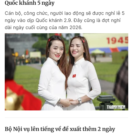
Quốc khánh 5 ngày
Giấy phép xuất bản số 110/GP - BTTTT cấp ngày 24.3.2020
© 2003-2026 Bản quyền thuộc về Báo Thanh Niên. Cấm sao chép
Cán bộ, công chức, người lao động sẽ được nghỉ lễ 5
dưới mọi hình thức nếu không có sự chấp thuận bằng văn bản.
ngày vào dịp Quốc khánh 2.9. Đây cũng là đợt nghỉ
Phát triển bởi ePi Technologies, JSC.
dài ngày cuối cùng của năm 2026.
Bộ Nội vụ lên tiếng về đề xuất thêm 2 ngày