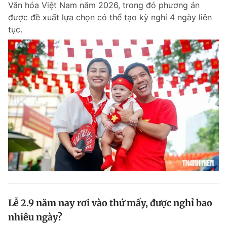
Văn hóa Việt Nam năm 2026, trong đó phương án
Chuyên mục khác
được đề xuất lựa chọn có thể tạo kỳ nghỉ 4 ngày liên
Tin đã xem
tục.
Chào ngày mới
Tin 24h
Đăng xuất
Tin thị trường
Tin 360
Video
Magazine
Sản phẩm khác
Tiện ích
Bạn cần biết
Thông tin tòa soạn
Liên hệ quảng cáo
Lễ 2.9 năm nay rơi vào thứ mấy, được nghỉ bao
nhiêu ngày?