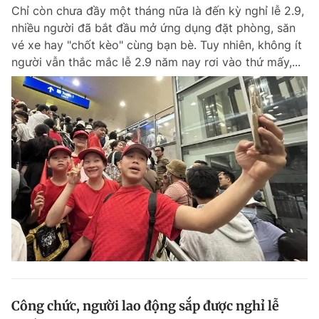
Chỉ còn chưa đầy một tháng nữa là đến kỳ nghỉ lễ 2.9,
nhiều người đã bắt đầu mở ứng dụng đặt phòng, săn
vé xe hay "chốt kèo" cùng bạn bè. Tuy nhiên, không ít
Đọc Thanh Niên trên điện thoại
người vẫn thắc mắc lễ 2.9 năm nay rơi vào thứ mấy,...
Theo dõi báo trên
Hotline
Liên hệ quảng cáo
0906 645 777
0908 780 404
Đặt báo
Quảng cáo
RSS
Tòa soạn
Chính sách bảo m
Tổng biên tập: Nguyễn Ngọc Toàn
Phó tổng biên tập thường trực: Hải Thành
Phó tổng biên tập: Lâm Hiếu Dũng
Phó tổng biên tập: Trần Việt Hưng
Công chức, người lao động sắp được nghỉ lễ
Tổng thư ký tòa soạn: Đức Trung