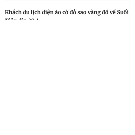
Khách du lịch diện áo cờ đỏ sao vàng đổ về Suối
Tiên dịp 30.4
Sáng 30.4, đông đảo du khách diện áo cờ đỏ sao vàng
đổ về Khu du lịch Văn hóa Suối Tiên (TP.HCM), tạo nên
không khí rực rỡ, lan tỏa tinh thần tự hào dân tộc.