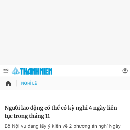
NGHỈ LỄ
QUẢNG CÁO
ĐẶT BÁO
Thông tin tài khoản
Người lao động có thể có kỳ nghỉ 4 ngày liên
tục trong tháng 11
Đổi mật khẩu
Chuyên mục
Bộ Nội vụ đang lấy ý kiến về 2 phương án nghỉ Ngày
Tin đã lưu