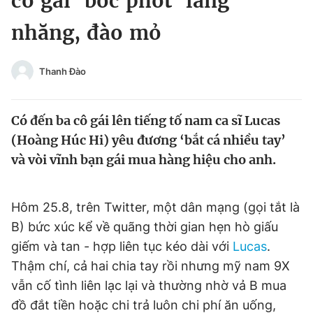
cô gái ‘bóc phốt’ lăng
Chuyên mục khác
nhăng, đào mỏ
Tin đã xem
Chào ngày mới
Tin 24h
Đăng xuất
Thanh Đào
Tin thị trường
Tin 360
Có đến ba cô gái lên tiếng tố nam ca sĩ Lucas
Video
Magazine
(Hoàng Húc Hi) yêu đương ‘bắt cá nhiều tay’
và vòi vĩnh bạn gái mua hàng hiệu cho anh.
Sản phẩm khác
Hôm 25.8, trên Twitter, một dân mạng (gọi tắt là
Tiện ích
Bạn cần biết
B) bức xúc kể về quãng thời gian hẹn hò giấu
giếm và tan - hợp liên tục kéo dài với
Lucas
.
Thông tin tòa soạn
Liên hệ quảng cáo
Thậm chí, cả hai chia tay rồi nhưng mỹ nam 9X
vẫn cố tình liên lạc lại và thường nhờ vả B mua
đồ đắt tiền hoặc chi trả luôn chi phí ăn uống,