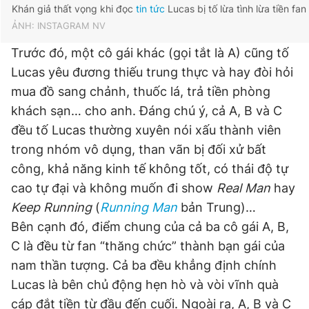
Khán giả thất vọng khi đọc
tin tức
Lucas bị tố lừa tình lừa tiền fan
ẢNH: INSTAGRAM NV
Trước đó, một cô gái khác (gọi tắt là A) cũng tố
Lucas yêu đương thiếu trung thực và hay đòi hỏi
mua đồ sang chảnh, thuốc lá, trả tiền phòng
khách sạn… cho anh. Đáng chú ý, cả A, B và C
đều tố Lucas thường xuyên nói xấu thành viên
trong nhóm vô dụng, than vãn bị đối xử bất
công, khả năng kinh tế không tốt, có thái độ tự
cao tự đại và không muốn đi show
Real Man
hay
Keep Running
(
Running Man
bản Trung)…
Bên cạnh đó, điểm chung của cả ba cô gái A, B,
C là đều từ fan “thăng chức” thành bạn gái của
nam thần tượng. Cả ba đều khẳng định chính
Lucas là bên chủ động hẹn hò và vòi vĩnh quà
cáp đắt tiền từ đầu đến cuối. Ngoài ra, A, B và C