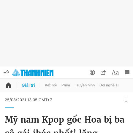
Giải trí
Kết nối
Phim
Truyền hình
Đời nghệ sĩ
QUẢNG CÁO
ĐẶT BÁO
25/08/2021 13:05 GMT+7
Thông tin tài khoản
Mỹ nam Kpop gốc Hoa bị ba
Đổi mật khẩu
Chuyên mục
Tin đã lưu