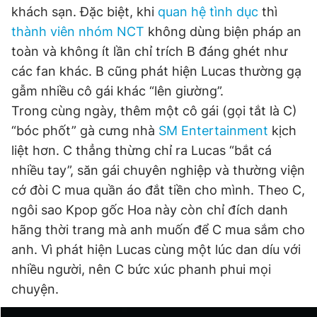
khách sạn. Đặc biệt, khi
quan hệ tình dục
thì
thành viên nhóm NCT
không dùng biện pháp an
Đọc Thanh Niên trên điện thoại
toàn và không ít lần chỉ trích B đáng ghét như
các fan khác. B cũng phát hiện Lucas thường gạ
gẫm nhiều cô gái khác “lên giường”.
Trong cùng ngày, thêm một cô gái (gọi tắt là C)
“bóc phốt” gà cưng nhà
SM Entertainment
kịch
Theo dõi báo trên
liệt hơn. C thẳng thừng chỉ ra Lucas “bắt cá
nhiều tay”, săn gái chuyên nghiệp và thường viện
Hotline
Liên hệ quảng cáo
cớ đòi C mua quần áo đắt tiền cho mình. Theo C,
0906 645 777
0908 780 404
ngôi sao Kpop gốc Hoa này còn chỉ đích danh
hãng thời trang mà anh muốn để C mua sắm cho
Đặt báo
Quảng cáo
RSS
Tòa soạn
Chính sách bảo
anh. Vì phát hiện Lucas cùng một lúc dan díu với
Tổng biên tập: Nguyễn Ngọc Toàn
nhiều người, nên C bức xúc phanh phui mọi
Phó tổng biên tập thường trực: Hải Thành
Phó tổng biên tập: Lâm Hiếu Dũng
chuyện.
Phó tổng biên tập: Trần Việt Hưng
Tổng thư ký tòa soạn: Đức Trung