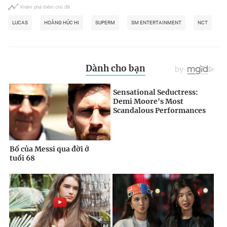
Khám phá thêm chủ đề
LUCAS
HOÀNG HÚC HI
SUPERM
SM ENTERTAINMENT
NCT