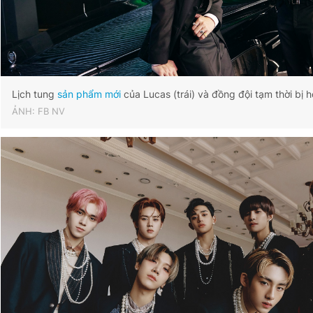
Lịch tung
sản phẩm mới
của Lucas (trái) và đồng đội tạm thời bị 
ẢNH: FB NV