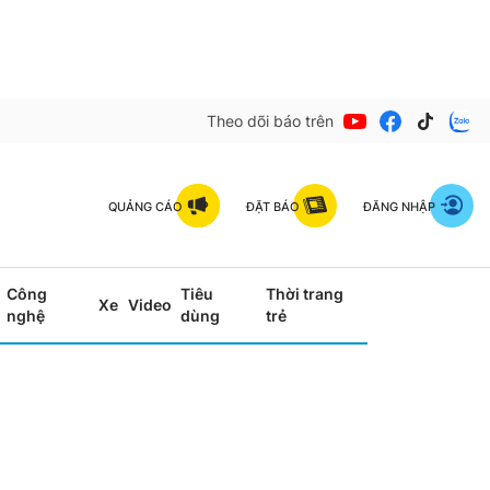
Theo dõi báo trên
QUẢNG CÁO
ĐẶT BÁO
ĐĂNG NHẬP
Công
Tiêu
Thời trang
Xe
Video
nghệ
dùng
trẻ