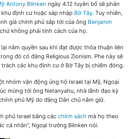
Mỹ Antony Blinken
ngày 4.12 tuyên bố sẽ phản
 khu định cư hoặc sáp nhập
Bờ Tây
. Tuy nhiên,
nh giá chính phủ sắp tới của ông
Benjamin
hứ không phải tính cách của họ.
lại nắm quyền sau khi đạt được thỏa thuận liên
trong đó có đảng Religious Zionism. Phe này sẽ
trách các khu định cư ở Bờ Tây bị chiếm đóng.
một nhóm vận động ủng hộ Israel tại Mỹ, Ngoại
chúc mừng tới ông Netanyahu, nhà lãnh đạo kỳ
 chính phủ Mỹ do đảng Dân chủ nắm giữ.
nh phủ Israel bằng các
chính sách
mà họ theo
ác cá nhân”, Ngoại trưởng Blinken nói.