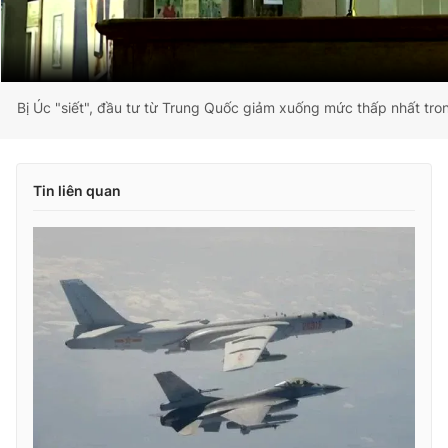
Bị Úc "siết", đầu tư từ Trung Quốc giảm xuống mức thấp nhất tr
Tin liên quan