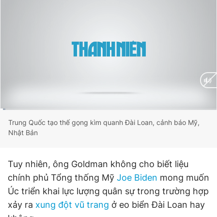
Giấy phép xuất bản số 110/GP - BTTTT cấp ngày 24.3.2020
© 2003-2026 Bản quyền thuộc về Báo Thanh Niên. Cấm sao
chép dưới mọi hình thức nếu không có sự chấp thuận bằng văn
bản. Phát triển bởi ePi Technologies, JSC.
Current
0:02
/
Duration
2:15
Trung Quốc tạo thế gọng kìm quanh Đài Loan, cảnh báo Mỹ,
Nhật Bản
Time
Tuy nhiên, ông Goldman không cho biết liệu
chính phủ Tổng thống Mỹ
Joe Biden
mong muốn
Úc triển khai lực lượng quân sự trong trường hợp
xảy ra
xung đột vũ trang
ở eo biển Đài Loan hay