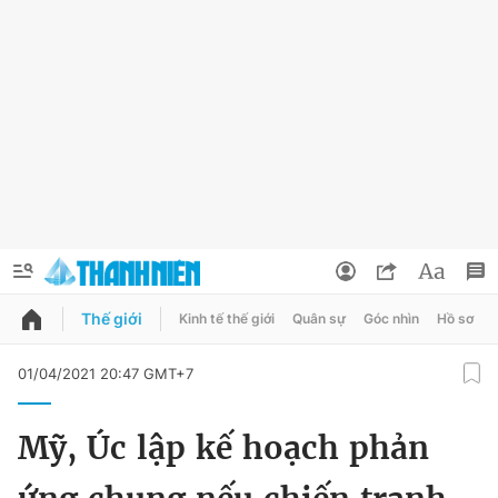
Thế giới
Kinh tế thế giới
Quân sự
Góc nhìn
Hồ sơ
QUẢNG CÁO
ĐẶT BÁO
01/04/2021 20:47 GMT+7
Thông tin tài khoản
Mỹ, Úc lập kế hoạch phản
Đổi mật khẩu
Chuyên mục
Tin đã lưu