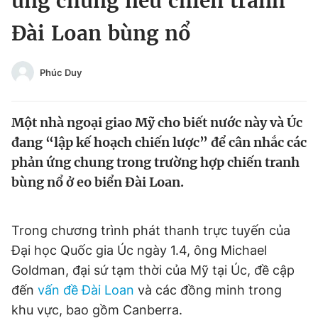
ứng chung nếu chiến tranh
Chuyên mục khác
Đài Loan bùng nổ
Tin đã xem
Chào ngày mới
Tin 24h
Đăng xuất
Phúc Duy
Tin thị trường
Tin 360
Một nhà ngoại giao Mỹ cho biết nước này và Úc
Video
Magazine
đang “lập kế hoạch chiến lược” để cân nhắc các
phản ứng chung trong trường hợp chiến tranh
bùng nổ ở eo biển Đài Loan.
Sản phẩm khác
Tiện ích
Bạn cần biết
Trong chương trình phát thanh trực tuyến của
Đại học Quốc gia Úc ngày 1.4, ông Michael
Thông tin tòa soạn
Liên hệ quảng cáo
Goldman, đại sứ tạm thời của Mỹ tại Úc, đề cập
đến
vấn đề Đài Loan
và các đồng minh trong
khu vực, bao gồm Canberra.