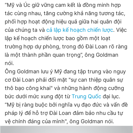
“Mỹ và Úc giữ vững cam kết là đồng minh hợp
tác cùng nhau, tăng cường khả năng tương tác,
Đọc Thanh Niên trên điện thoại
phối hợp hoạt động hiệu quả giữa hai quân đội
của chúng ta và
cả lập kế hoạch chiến lược
. Việc
lập kế hoạch chiến lược bao gồm một loạt
trường hợp dự phòng, trong đó Đài Loan rõ ràng
là một thành phần quan trọng”, ông Goldman
Theo dõi báo trên
nói.
Ông Goldman lưu ý Mỹ đang tập trung vào nguy
Hotline
Liên hệ quảng cáo
cơ Đài Loan phải đối mặt "sự can thiệp quân sự
0906 645 777
0908 780 404
thô bạo công khai" và những hành động cưỡng
bức dưới mức xung đột từ
Trung Quốc
đại lục.
Đặt báo
Quảng cáo
RSS
Tòa soạn
Chính sách bảo
“Mỹ bị ràng buộc bởi nghĩa vụ đạo đức và vấn đề
Tổng biên tập: Nguyễn Ngọc Toàn
pháp lý để hỗ trợ Đài Loan đảm bảo nhu cầu tự
Phó tổng biên tập thường trực: Hải Thành
Phó tổng biên tập: Lâm Hiếu Dũng
vệ chính đáng của mình", ông Goldman nói.
Phó tổng biên tập: Trần Việt Hưng
Tổng thư ký tòa soạn: Đức Trung