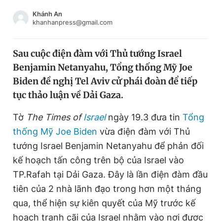
Chuyên mục khác
Khánh An
Tin đã xem
khanhanpress@gmail.com
Chào ngày mới
Tin 24h
Đăng xuất
Sau cuộc điện đàm với Thủ tướng Israel
Tin thị trường
Tin 360
Benjamin Netanyahu, Tổng thống Mỹ Joe
Biden đề nghị Tel Aviv cử phái đoàn để tiếp
Video
Magazine
tục thảo luận về Dải Gaza.
Tờ
The Times of
Israel
ngày 19.3 đưa tin
Tổng
thống Mỹ Joe Biden
vừa điện đàm với Thủ
Sản phẩm khác
tướng Israel Benjamin Netanyahu để phản đối
Tiện ích
Bạn cần biết
kế hoạch tấn công trên bộ của Israel vào
TP.Rafah tại Dải Gaza. Đây là lần điện đàm đầu
Thông tin tòa soạn
Liên hệ quảng cáo
tiên của 2 nhà lãnh đạo trong hơn một tháng
qua, thể hiện sự kiên quyết của Mỹ trước kế
hoạch tranh cãi của Israel nhằm vào nơi được