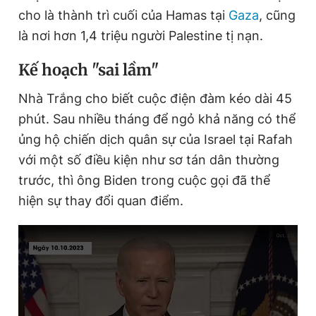
cho là thành trì cuối của Hamas tại
Gaza
, cũng
là nơi hơn 1,4 triệu người Palestine tị nạn.
Đọc Thanh Niên trên điện thoại
Kế hoạch "sai lầm"
Nhà Trắng cho biết cuộc điện đàm kéo dài 45
phút. Sau nhiều tháng để ngỏ khả năng có thể
Theo dõi báo trên
ủng hộ chiến dịch quân sự của Israel tại Rafah
với một số điều kiện như sơ tán dân thường
Hotline
Liên hệ quảng cáo
trước, thì ông Biden trong cuộc gọi đã thể
0906 645 777
0908 780 404
hiện sự thay đổi quan điểm.
Đặt báo
Quảng cáo
RSS
Tòa soạn
Chính sách bảo
Tổng biên tập: Nguyễn Ngọc Toàn
Phó tổng biên tập thường trực: Hải Thành
Phó tổng biên tập: Lâm Hiếu Dũng
Phó tổng biên tập: Trần Việt Hưng
Tổng thư ký tòa soạn: Đức Trung