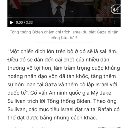
Giấy phép xuất bản số 110/GP - BTTTT cấp ngày 24.3.2020
© 2003-2026 Bản quyền thuộc về Báo Thanh Niên. Cấm sao
chép dưới mọi hình thức nếu không có sự chấp thuận bằng văn
bản. Phát triển bởi ePi Technologies, JSC.
C
0:00
/
D
3:33
u
u
Tổng thống Biden chậm chỉ trích Israel dù biết Gaza bị tấn
công bừa bãi?
r
r
r
a
"Một chiến dịch lớn trên bộ ở đó sẽ là sai lầm.
e
t
Điều đó sẽ dẫn đến cái chết của nhiều dân
n
i
thường vô tội hơn, làm trầm trọng cuộc khủng
t
o
hoảng nhân đạo vốn đã tàn khốc, tăng thêm
T
n
sự hỗn loạn tại Gaza và thêm cô lập Israel với
i
quốc tế", Cố vấn An ninh quốc gia Mỹ Jake
m
Sullivan trích lời Tổng thống Biden. Theo ông
Sullivan, các mục tiêu Israel đặt ra tại Rafah có
e
thể đạt được bằng những cách khác.