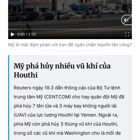
C
0:00
/
D
1:56
u
u
Mỹ bí mật đàm phán với Iran để ngăn chặn Houthi tấn công?
r
r
r
a
Mỹ phá hủy nhiều vũ khí của
e
t
Houthi
n
i
Reuters ngày 19.3 dẫn thông cáo của Bộ Tư lệnh
t
o
trung tâm Mỹ (CENTCOM) cho hay quân đội Mỹ đã
T
n
phá hủy 7 tên lửa và 3 máy bay không người lái
i
(UAV) của lực lượng Houthi tại Yemen. Ngoài ra,
m
phía Mỹ còn phá hủy 3 thùng vũ khí của Houthi,
e
trong số các vũ khí mà Washington cho là mối đe