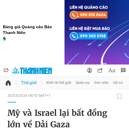
Bảng giá Quảng cáo Báo
Thanh Niên
Thế giới
Kinh tế thế giới
Quân sự
Góc nhìn
Hồ sơ
QUẢNG CÁO
ĐẶT BÁO
20/03/2024 06:10 GMT+7
Thông tin tài khoản
Mỹ và Israel lại bất đồng
Đổi mật khẩu
Chuyên mục
lớn về Dải Gaza
Tin đã lưu