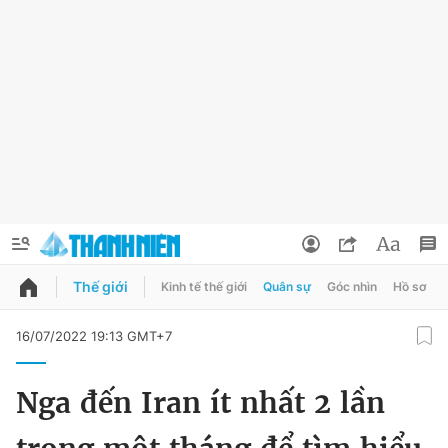
Thế giới
Kinh tế thế giới
Quân sự
Góc nhìn
Hồ sơ
QUẢNG CÁO
ĐẶT BÁO
16/07/2022 19:13 GMT+7
Thông tin tài khoản
Nga đến Iran ít nhất 2 lần
Đổi mật khẩu
Chuyên mục
Tin đã lưu