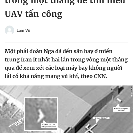
trong một tháng để tìm hiểu
Chuyên mục khác
UAV tấn công
Tin đã xem
Chào ngày mới
Tin 24h
Đăng xuất
Lam Vũ
Tin thị trường
Tin 360
Một phái đoàn Nga đã đến sân bay ở miền
Video
Magazine
trung Iran ít nhất hai lần trong vòng một tháng
qua để xem xét các loại máy bay không người
lái có khả năng mang vũ khí, theo CNN.
Sản phẩm khác
Tiện ích
Bạn cần biết
Thông tin tòa soạn
Liên hệ quảng cáo