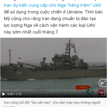
Iran dự kiến ​cung cấp cho Nga "hàng trăm" UAV
để sử dụng trong cuộc chiến ở Ukraine. Tình báo
Mỹ cũng cho rằng Iran đang chuẩn bị đào tạo
lực lượng Nga về cách vận hành các loại UAV
này sớm nhất cuối tháng 7.
Current
0:00
/
Duration
1:25
Time
Iran công bố đội "tàu sân bay" cho dàn máy bay không người