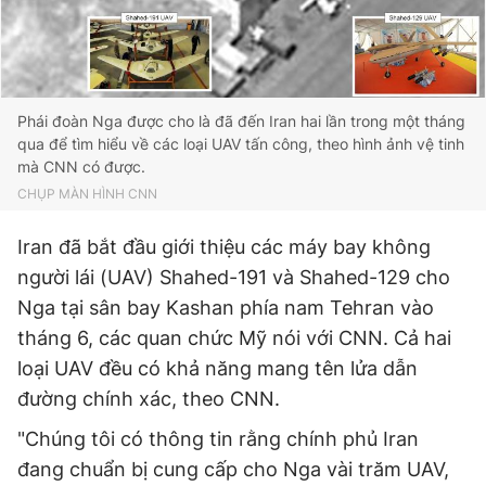
Đọc Thanh Niên trên điện thoại
Phái đoàn Nga được cho là đã đến Iran hai lần trong một tháng
qua để tìm hiểu về các loại UAV tấn công, theo hình ảnh vệ tinh
mà CNN có được.
CHỤP MÀN HÌNH CNN
Theo dõi báo trên
Iran đã bắt đầu giới thiệu các máy bay không
Hotline
Liên hệ quảng cáo
người lái (UAV) Shahed-191 và Shahed-129 cho
0906 645 777
0908 780 404
Nga tại sân bay Kashan phía nam Tehran vào
tháng 6, các quan chức Mỹ nói với CNN. Cả hai
Đặt báo
Quảng cáo
RSS
Tòa soạn
Chính sách bảo
loại UAV đều có khả năng mang tên lửa dẫn
Tổng biên tập: Nguyễn Ngọc Toàn
đường chính xác, theo CNN.
Phó tổng biên tập thường trực: Hải Thành
Phó tổng biên tập: Lâm Hiếu Dũng
"Chúng tôi có thông tin rằng chính phủ Iran
Phó tổng biên tập: Trần Việt Hưng
đang chuẩn bị cung cấp cho Nga vài trăm UAV,
Tổng thư ký tòa soạn: Đức Trung