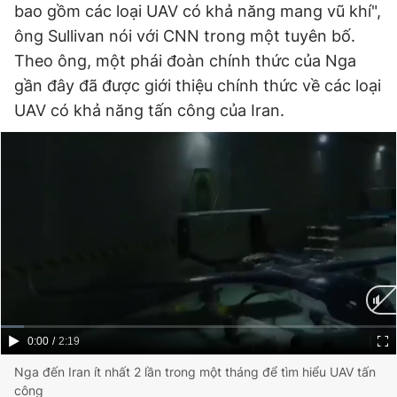
bao gồm các loại UAV có khả năng mang vũ khí",
Giấy phép xuất bản số 110/GP - BTTTT cấp ngày 24.3.2020
© 2003-2026 Bản quyền thuộc về Báo Thanh Niên. Cấm sao
ông Sullivan nói với CNN trong một tuyên bố.
chép dưới mọi hình thức nếu không có sự chấp thuận bằng văn
Theo ông, một phái đoàn chính thức của Nga
bản. Phát triển bởi ePi Technologies, JSC.
gần đây đã được giới thiệu chính thức về các loại
UAV có khả năng tấn công của Iran.
Current
0:00
/
Duration
2:19
Time
Nga đến Iran ít nhất 2 lần trong một tháng để tìm hiểu UAV tấn
công