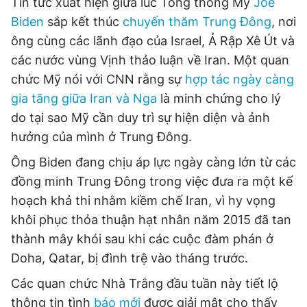
Tin tức xuất hiện giữa lúc Tổng thống Mỹ
Joe
Biden
sắp kết thúc
chuyến thăm Trung Đông
, nơi
ông cùng các lãnh đạo của Israel, Ả Rập Xê Út và
các nước vùng Vịnh thảo luận về Iran. Một quan
chức Mỹ nói với CNN rằng sự
hợp tác ngày càng
gia tăng giữa Iran và Nga
là minh chứng cho lý
do tại sao Mỹ cần duy trì sự hiện diện và ảnh
hưởng của mình ở Trung Đông.
Ông Biden đang chịu áp lực ngày càng lớn từ các
đồng minh Trung Đông trong việc đưa ra một kế
hoạch khả thi nhằm kiềm chế Iran, vì hy vọng
khôi phục thỏa thuận hạt nhân năm 2015 đã tan
thành mây khói sau khi các cuộc đàm phán ở
Doha, Qatar, bị đình trệ vào tháng trước.
Các quan chức Nhà Trắng đầu tuần này tiết lộ
thông tin tình
báo mới
được giải mật cho thấy