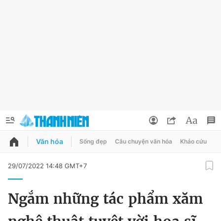
Văn hóa
Sống đẹp
Câu chuyện văn hóa
Khảo cứu
X
QUẢNG CÁO
ĐẶT BÁO
29/07/2022 14:48 GMT+7
Thông tin tài khoản
Ngắm những tác phẩm xăm
Đổi mật khẩu
Chuyên mục
Tin đã lưu