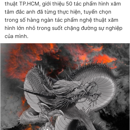
thuật TP.HCM, giới thiệu 50 tác phẩm hình xăm
tâm đắc anh đã từng thực hiện, tuyển chọn
trong số hàng ngàn tác phẩm nghệ thuật xăm
Đọc Thanh Niên trên điện thoại
hình lớn nhỏ trong suốt chặng đường sự nghiệp
của mình.
Theo dõi báo trên
Hotline
Liên hệ quảng cáo
0906 645 777
0908 780 404
Đặt báo
Quảng cáo
RSS
Tòa soạn
Chính sách bảo
Tổng biên tập: Nguyễn Ngọc Toàn
Phó tổng biên tập thường trực: Hải Thành
Phó tổng biên tập: Lâm Hiếu Dũng
Phó tổng biên tập: Trần Việt Hưng
Tổng thư ký tòa soạn: Đức Trung