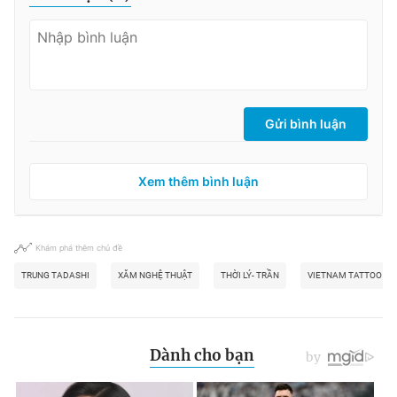
Gửi bình luận
Xem thêm bình luận
Khám phá thêm chủ đề
TRUNG TADASHI
XĂM NGHỆ THUẬT
THỜI LÝ- TRẦN
VIETNAM TATTOO C