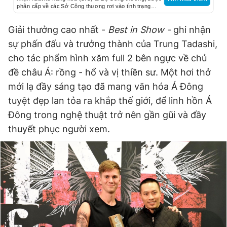
phân cấp về các Sở Công thương rơi vào tình trạng
chậm xử lý hồ sơ, ảnh hưởng nhiều đến tiến độ giao
hàng.
Giải thưởng cao nhất -
Best in Show -
ghi nhận
sự phấn đấu và trưởng thành của Trung Tadashi,
cho tác phẩm hình xăm full 2 bên ngực về chủ
đề châu Á: rồng - hổ và vị thiền sư. Một hơi thở
mới lạ đầy sáng tạo đã mang văn hóa Á Đông
tuyệt đẹp lan tỏa ra khắp thế giới, để linh hồn Á
Đông trong nghệ thuật trở nên gần gũi và đầy
thuyết phục người xem.