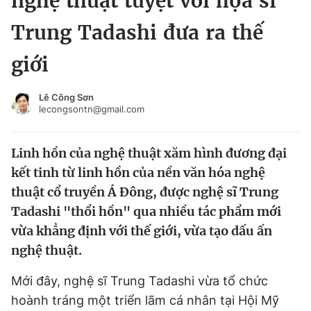
nghệ thuật tuyệt vời họa sĩ
Chuyên mục khác
Trung Tadashi đưa ra thế
Tin đã xem
Chào ngày mới
Tin 24h
giới
Đăng xuất
Tin thị trường
Tin 360
Lê Công Sơn
lecongsontn@gmail.com
Video
Magazine
Linh hồn của nghệ thuật xăm hình đương đại
kết tinh từ linh hồn của nền văn hóa nghệ
Sản phẩm khác
thuật cổ truyền Á Đông, được nghệ sĩ Trung
Tadashi "thổi hồn" qua nhiều tác phẩm mới
Tiện ích
Bạn cần biết
vừa khẳng định với thế giới, vừa tạo dấu ấn
nghệ thuật.
Thông tin tòa soạn
Liên hệ quảng cáo
Mới đây, nghệ sĩ Trung Tadashi vừa tổ chức
hoành tráng một triển lãm cá nhân tại Hội Mỹ