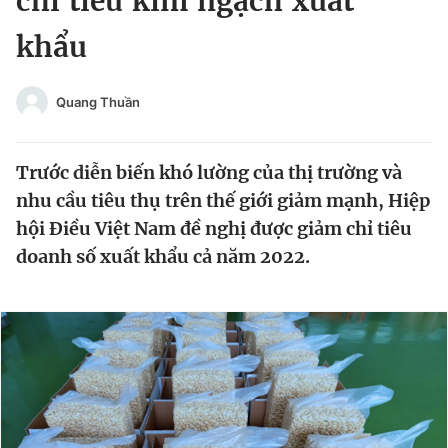
chỉ tiêu kim ngạch xuất
Chuyên mục khác
khẩu
Tin đã xem
Chào ngày mới
Tin 24h
Đăng xuất
Quang Thuần
Tin thị trường
Tin 360
Trước diễn biến khó lường của thị trường và
Video
Magazine
nhu cầu tiêu thụ trên thế giới giảm mạnh, Hiệp
hội Điều Việt Nam đề nghị được giảm chỉ tiêu
doanh số xuất khẩu cả năm 2022.
Sản phẩm khác
Tiện ích
Bạn cần biết
Thông tin tòa soạn
Liên hệ quảng cáo