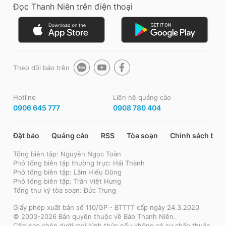
Đọc Thanh Niên trên điện thoại
Theo dõi báo trên
Hotline
Liên hệ quảng cáo
0906 645 777
0908 780 404
Đặt báo
Quảng cáo
RSS
Tòa soạn
Chính sách bảo
Tổng biên tập: Nguyễn Ngọc Toàn
Phó tổng biên tập thường trực: Hải Thành
Phó tổng biên tập: Lâm Hiếu Dũng
Phó tổng biên tập: Trần Việt Hưng
Tổng thư ký tòa soạn: Đức Trung
Giấy phép xuất bản số 110/GP - BTTTT cấp ngày 24.3.2020
© 2003-2026 Bản quyền thuộc về Báo Thanh Niên.
Cấm sao chép dưới mọi hình thức nếu không có sự chấp thuận