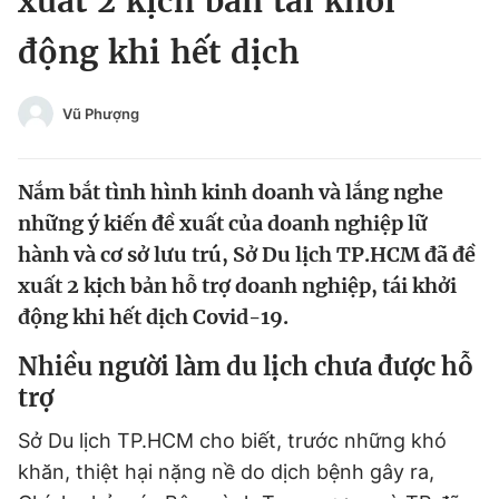
xuất 2 kịch bản tái khởi
Chuyên mục khác
động khi hết dịch
Tin đã xem
Chào ngày mới
Tin 24h
Đăng xuất
Vũ Phượng
Tin thị trường
Tin 360
Nắm bắt tình hình kinh doanh và lắng nghe
Video
Magazine
những ý kiến đề xuất của doanh nghiệp lữ
hành và cơ sở lưu trú, Sở Du lịch TP.HCM đã đề
xuất 2 kịch bản hỗ trợ doanh nghiệp, tái khởi
Sản phẩm khác
động khi hết dịch Covid-19.
Tiện ích
Bạn cần biết
Nhiều người làm du lịch chưa được hỗ
trợ
Thông tin tòa soạn
Liên hệ quảng cáo
Sở Du lịch TP.HCM cho biết, trước những khó
khăn, thiệt hại nặng nề do dịch bệnh gây ra,