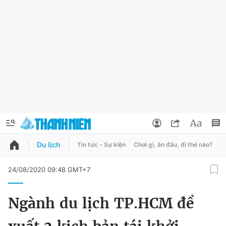
Du lịch
Tin tức - Sự kiện
Chơi gì, ăn đâu, đi thế nào?
B
QUẢNG CÁO
ĐẶT BÁO
24/08/2020 09:48 GMT+7
Thông tin tài khoản
Ngành du lịch TP.HCM đề
Đổi mật khẩu
Chuyên mục
Tin đã lưu