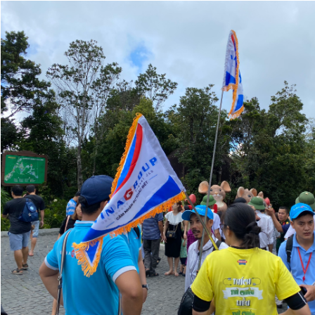
Giấy phép xuất bản số 110/GP - BTTTT cấp ngày 24.3.2020
© 2003-2026 Bản quyền thuộc về Báo Thanh Niên. Cấm sao
chép dưới mọi hình thức nếu không có sự chấp thuận bằng văn
bản. Phát triển bởi ePi Technologies, JSC.