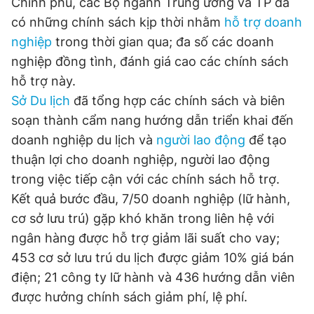
Chính phủ, các Bộ ngành Trung ương và TP đã
có những chính sách kịp thời nhằm
hỗ trợ doanh
nghiệp
trong thời gian qua; đa số các doanh
Đọc Thanh Niên trên điện thoại
nghiệp đồng tình, đánh giá cao các chính sách
hỗ trợ này.
Sở Du lịch
đã tổng hợp các chính sách và biên
soạn thành cẩm nang hướng dẫn triển khai đến
Theo dõi báo trên
doanh nghiệp du lịch và
người lao động
để tạo
thuận lợi cho doanh nghiệp, người lao động
Hotline
Liên hệ quảng cáo
trong việc tiếp cận với các chính sách hỗ trợ.
0906 645 777
0908 780 404
Kết quả bước đầu, 7/50 doanh nghiệp (lữ hành,
cơ sở lưu trú) gặp khó khăn trong liên hệ với
Đặt báo
Quảng cáo
RSS
Tòa soạn
Chính sách bảo
ngân hàng được hỗ trợ giảm lãi suất cho vay;
Tổng biên tập: Nguyễn Ngọc Toàn
453 cơ sở lưu trú du lịch được giảm 10% giá bán
Phó tổng biên tập thường trực: Hải Thành
điện; 21 công ty lữ hành và 436 hướng dẫn viên
Phó tổng biên tập: Lâm Hiếu Dũng
Phó tổng biên tập: Trần Việt Hưng
được hưởng chính sách giảm phí, lệ phí.
Tổng thư ký tòa soạn: Đức Trung