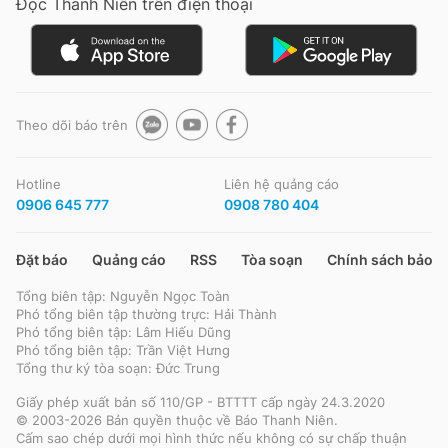
Đọc Thanh Niên trên điện thoại
Theo dõi báo trên
Hotline
Liên hệ quảng cáo
0906 645 777
0908 780 404
Đặt báo
Quảng cáo
RSS
Tòa soạn
Chính sách bảo m
Tổng biên tập: Nguyễn Ngọc Toàn
Phó tổng biên tập thường trực: Hải Thành
Phó tổng biên tập: Lâm Hiếu Dũng
Phó tổng biên tập: Trần Việt Hưng
Tổng thư ký tòa soạn: Đức Trung
Giấy phép xuất bản số 110/GP - BTTTT cấp ngày 24.3.2020
© 2003-2026 Bản quyền thuộc về Báo Thanh Niên.
Cấm sao chép dưới mọi hình thức nếu không có sự chấp thuận