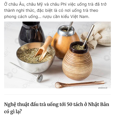
Ở châu Âu, châu Mỹ và châu Phi việc uống trà đã trở
Giấy phép xuất bản số 110/GP - BTTTT cấp ngày 24.3.2020
© 2003-2026 Bản quyền thuộc về Báo Thanh Niên. Cấm sao chép
thành nghi thức, đặc biệt là có nơi uống trà theo
dưới mọi hình thức nếu không có sự chấp thuận bằng văn bản.
phong cách uống… rượu cần kiểu Việt Nam.
Phát triển bởi ePi Technologies, JSC.
Nghệ thuật đấu trà uống tới 50 tách ở Nhật Bản
có gì lạ?