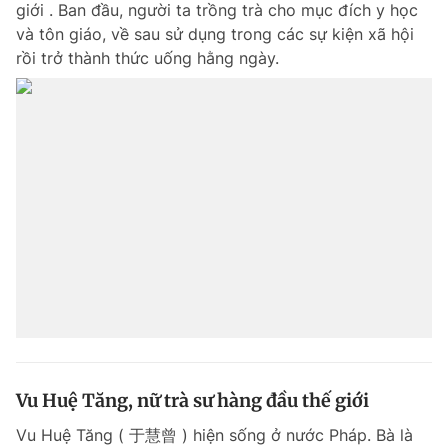
giới . Ban đầu, người ta trồng trà cho mục đích y học
Chuyên mục khác
và tôn giáo, về sau sử dụng trong các sự kiện xã hội
Tin đã xem
rồi trở thành thức uống hằng ngày.
Chào ngày mới
Tin 24h
Đăng xuất
Tin thị trường
Tin 360
Video
Magazine
Sản phẩm khác
Tiện ích
Bạn cần biết
Thông tin tòa soạn
Liên hệ quảng cáo
Vu Huệ Tăng, nữ trà sư hàng đầu thế giới
Vu Huệ Tăng ( 于慧曾 ) hiện sống ở nước Pháp. Bà là