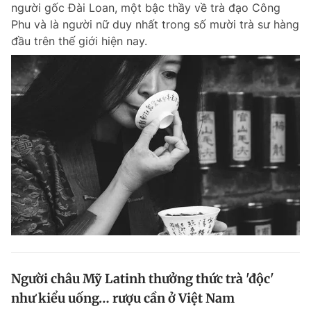
người gốc Đài Loan, một bậc thầy về trà đạo Công
Phu và là người nữ duy nhất trong số mười trà sư hàng
đầu trên thế giới hiện nay.
Đọc Thanh Niên trên điện thoại
Theo dõi báo trên
Hotline
Liên hệ quảng cáo
0906 645 777
0908 780 404
Đặt báo
Quảng cáo
RSS
Tòa soạn
Chính sách bảo m
Tổng biên tập: Nguyễn Ngọc Toàn
Phó tổng biên tập thường trực: Hải Thành
Phó tổng biên tập: Lâm Hiếu Dũng
Người châu Mỹ Latinh thưởng thức trà 'độc'
Phó tổng biên tập: Trần Việt Hưng
như kiểu uống… rượu cần ở Việt Nam
Tổng thư ký tòa soạn: Đức Trung