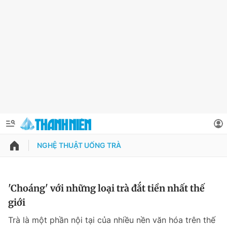
NGHỆ THUẬT UỐNG TRÀ
QUẢNG CÁO
ĐẶT BÁO
Thông tin tài khoản
'Choáng' với những loại trà đắt tiền nhất thế
giới
Đổi mật khẩu
Chuyên mục
Trà là một phần nội tại của nhiều nền văn hóa trên thế
Tin đã lưu