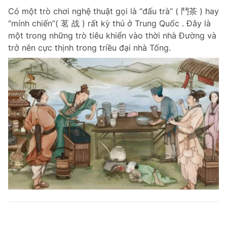
Có một trò chơi nghệ thuật gọi là “đấu trà” ( 鬥茶 ) hay
“mính chiến”( 茗 战 ) rất kỳ thú ở Trung Quốc . Đây là
một trong những trò tiêu khiển vào thời nhà Đường và
trở nên cực thịnh trong triều đại nhà Tống.