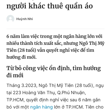
người khác thuê quần áo
Chuyên mục khác
Tin đã xem
Chào ngày mới
Tin 24h
Huỳnh Nhi
Đăng xuất
Tin thị trường
Tin 360
6 năm làm việc trong một ngân hàng lớn với
nhiều thành tích xuất sắc, nhưng Ngô Thị Mỹ
Video
Magazine
Tiên (28 tuổi) vẫn quyết nghỉ việc để tìm
hướng đi mới.
Sản phẩm khác
Từ bỏ công việc ổn định, tìm hướng
đi mới
Tiện ích
Bạn cần biết
Tháng 3.2023, Ngô Thị Mỹ Tiên (28 tuổi), ngụ
Thông tin tòa soạn
Liên hệ quảng cáo
tại 223 Hoàng Văn Thụ, Q.Phú Nhuận,
TP.HCM, quyết định nghỉ việc sau 6 năm gắn
bó với một
ngân hàng
lớn ở TP.HCM. Tiên cho