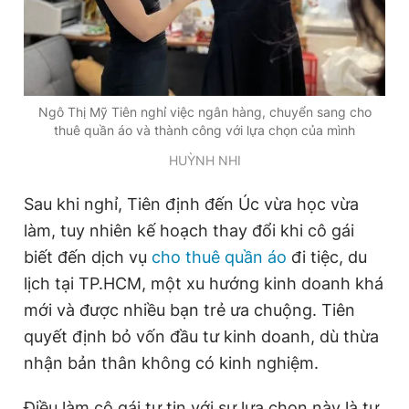
Giấy phép xuất bản số 110/GP - BTTTT cấp ngày 24.3.2020
© 2003-2026 Bản quyền thuộc về Báo Thanh Niên. Cấm sao
chép dưới mọi hình thức nếu không có sự chấp thuận bằng văn
bản. Phát triển bởi ePi Technologies, JSC.
Ngô Thị Mỹ Tiên nghỉ việc ngân hàng, chuyển sang cho
thuê quần áo và thành công với lựa chọn của mình
HUỲNH NHI
Sau khi nghỉ, Tiên định đến Úc vừa học vừa
làm, tuy nhiên kế hoạch thay đổi khi cô gái
biết đến dịch vụ
cho thuê quần áo
đi tiệc, du
lịch tại TP.HCM, một xu hướng kinh doanh khá
mới và được nhiều bạn trẻ ưa chuộng. Tiên
quyết định bỏ vốn đầu tư kinh doanh, dù thừa
nhận bản thân không có kinh nghiệm.
Điều làm cô gái tự tin với sự lựa chọn này là tự