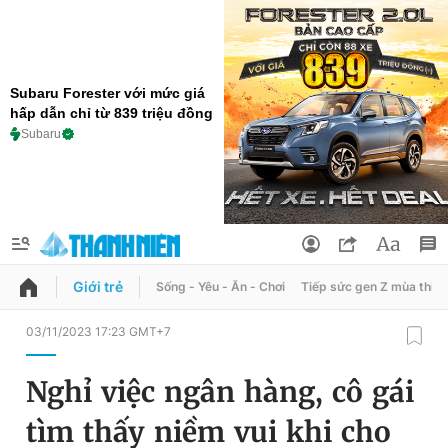
Subaru Forester với mức giá
hấp dẫn chỉ từ 839 triệu đồng
Subaru
Giới trẻ
Sống - Yêu - Ăn - Chơi
Tiếp sức gen Z mùa thi
QUẢNG CÁO
ĐẶT BÁO
03/11/2023 17:23 GMT+7
Thông tin tài khoản
Nghỉ việc ngân hàng, cô gái
Đổi mật khẩu
Chuyên mục
tìm thấy niềm vui khi cho
Tin đã lưu