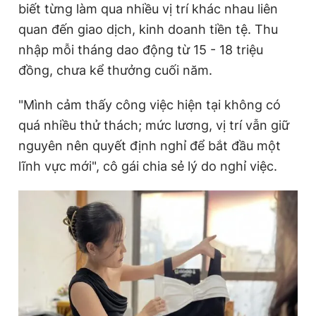
biết từng làm qua nhiều vị trí khác nhau liên
quan đến giao dịch, kinh doanh tiền tệ. Thu
nhập mỗi tháng dao động từ 15 - 18 triệu
Đọc Thanh Niên trên điện thoại
đồng, chưa kể thưởng cuối năm.
"Mình cảm thấy công việc hiện tại không có
quá nhiều thử thách; mức lương, vị trí vẫn giữ
Theo dõi báo trên
nguyên nên quyết định nghỉ để bắt đầu một
lĩnh vực mới", cô gái chia sẻ lý do nghỉ việc.
Hotline
Liên hệ quảng cáo
0906 645 777
0908 780 404
Đặt báo
Quảng cáo
RSS
Tòa soạn
Chính sách bảo
Tổng biên tập: Nguyễn Ngọc Toàn
Phó tổng biên tập thường trực: Hải Thành
Phó tổng biên tập: Lâm Hiếu Dũng
Phó tổng biên tập: Trần Việt Hưng
Tổng thư ký tòa soạn: Đức Trung