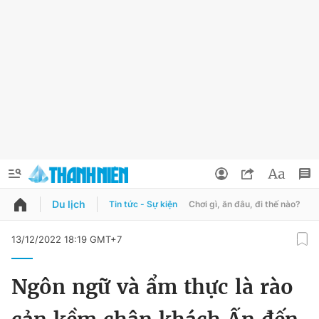
Du lịch
Tin tức - Sự kiện
Chơi gì, ăn đâu, đi thế nào?
B
QUẢNG CÁO
ĐẶT BÁO
13/12/2022 18:19 GMT+7
Thông tin tài khoản
Ngôn ngữ và ẩm thực là rào
Đổi mật khẩu
Chuyên mục
Tin đã lưu