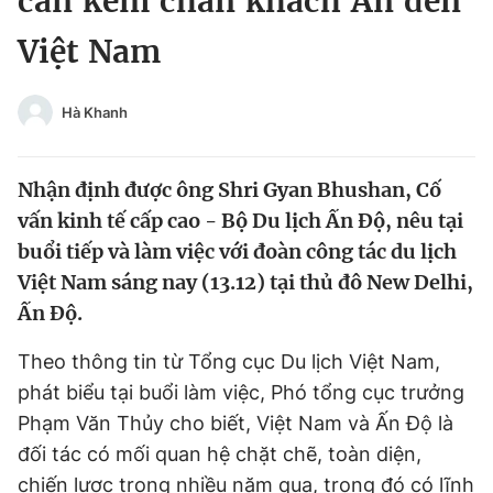
cản kềm chân khách Ấn đến
Chuyên mục khác
Việt Nam
Tin đã xem
Chào ngày mới
Tin 24h
Đăng xuất
Hà Khanh
Tin thị trường
Tin 360
Nhận định được ông Shri Gyan Bhushan, Cố
Video
Magazine
vấn kinh tế cấp cao - Bộ Du lịch Ấn Độ, nêu tại
buổi tiếp và làm việc với đoàn công tác du lịch
Việt Nam sáng nay (13.12) tại thủ đô New Delhi,
Sản phẩm khác
Ấn Độ.
Tiện ích
Bạn cần biết
Theo thông tin từ Tổng cục Du lịch Việt Nam,
phát biểu tại buổi làm việc, Phó tổng cục trưởng
Thông tin tòa soạn
Liên hệ quảng cáo
Phạm Văn Thủy cho biết, Việt Nam và Ấn Độ là
đối tác có mối quan hệ chặt chẽ, toàn diện,
chiến lược trong nhiều năm qua, trong đó có lĩnh