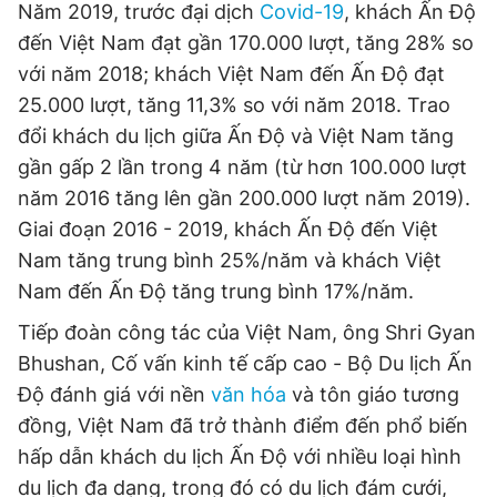
Năm 2019, trước đại dịch
Covid-19
, khách Ấn Độ
Giấy phép xuất bản số 110/GP - BTTTT cấp ngày 24.3.2020
đến Việt Nam đạt gần 170.000 lượt, tăng 28% so
© 2003-2026 Bản quyền thuộc về Báo Thanh Niên. Cấm sao
chép dưới mọi hình thức nếu không có sự chấp thuận bằng văn
với năm 2018; khách Việt Nam đến Ấn Độ đạt
bản. Phát triển bởi ePi Technologies, JSC.
25.000 lượt, tăng 11,3% so với năm 2018. Trao
đổi khách du lịch giữa Ấn Độ và Việt Nam tăng
gần gấp 2 lần trong 4 năm (từ hơn 100.000 lượt
năm 2016 tăng lên gần 200.000 lượt năm 2019).
Giai đoạn 2016 - 2019, khách Ấn Độ đến Việt
Nam tăng trung bình 25%/năm và khách Việt
Nam đến Ấn Độ tăng trung bình 17%/năm.
Tiếp đoàn công tác của Việt Nam, ông Shri Gyan
Bhushan, Cố vấn kinh tế cấp cao - Bộ Du lịch Ấn
Độ đánh giá với nền
văn hóa
và tôn giáo tương
đồng, Việt Nam đã trở thành điểm đến phổ biến
hấp dẫn khách du lịch Ấn Độ với nhiều loại hình
du lịch đa dạng, trong đó có du lịch đám cưới,