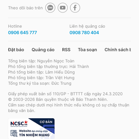
Theo dõi báo trên
Hotline
Liên hệ quảng cáo
0906 645 777
0908 780 404
Đặt báo
Quảng cáo
RSS
Tòa soạn
Chính sách bảo
Tổng biên tập: Nguyễn Ngọc Toàn
Phó tổng biên tập thường trực: Hải Thành
Phó tổng biên tập: Lâm Hiếu Dũng
Phó tổng biên tập: Trần Việt Hưng
Tổng thư ký tòa soạn: Đức Trung
Giấy phép xuất bản số 110/GP - BTTTT cấp ngày 24.3.2020
© 2003-2026 Bản quyền thuộc về Báo Thanh Niên.
Cấm sao chép dưới mọi hình thức nếu không có sự chấp thuận
bằng văn bản.