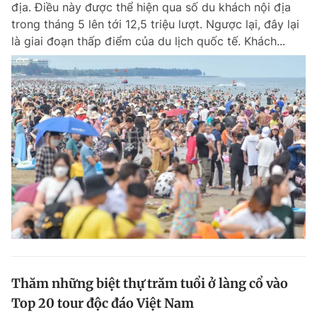
địa. Điều này được thể hiện qua số du khách nội địa
Chuyên mục khác
trong tháng 5 lên tới 12,5 triệu lượt. Ngược lại, đây lại
Tin đã xem
là giai đoạn thấp điểm của du lịch quốc tế. Khách...
Chào ngày mới
Tin 24h
Đăng xuất
Tin thị trường
Tin 360
Video
Magazine
Sản phẩm khác
Tiện ích
Bạn cần biết
Thông tin tòa soạn
Liên hệ quảng cáo
Thăm những biệt thự trăm tuổi ở làng cổ vào
Top 20 tour độc đáo Việt Nam