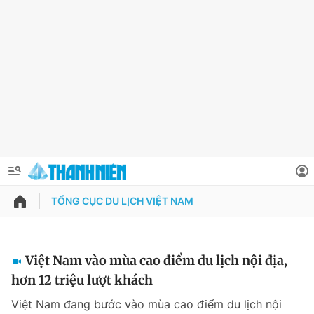
TỔNG CỤC DU LỊCH VIỆT NAM
QUẢNG CÁO
ĐẶT BÁO
Thông tin tài khoản
Việt Nam vào mùa cao điểm du lịch nội địa,
hơn 12 triệu lượt khách
Đổi mật khẩu
Chuyên mục
Việt Nam đang bước vào mùa cao điểm du lịch nội
Tin đã lưu