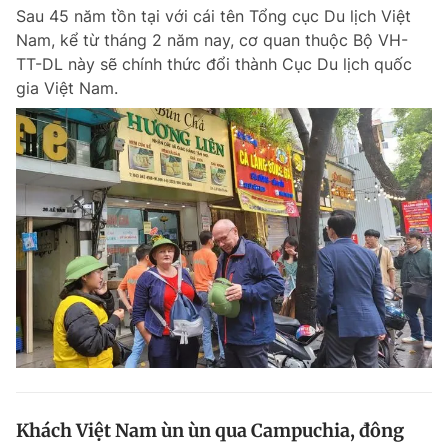
Sau 45 năm tồn tại với cái tên Tổng cục Du lịch Việt
Giấy phép xuất bản số 110/GP - BTTTT cấp ngày 24.3.2020
© 2003-2026 Bản quyền thuộc về Báo Thanh Niên. Cấm sao chép
Nam, kể từ tháng 2 năm nay, cơ quan thuộc Bộ VH-
dưới mọi hình thức nếu không có sự chấp thuận bằng văn bản.
TT-DL này sẽ chính thức đổi thành Cục Du lịch quốc
Phát triển bởi ePi Technologies, JSC.
gia Việt Nam.
Khách Việt Nam ùn ùn qua Campuchia, đông