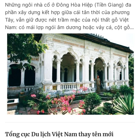
Những ngôi nhà cổ ở Đông Hòa Hiệp (Tiền Giang) đa
phần xây dựng kết hợp giữa cái tân thời của phương
Tây, vẫn giữ được nét trầm mặc của nội thất gỗ Việt
Đọc Thanh Niên trên điện thoại
Nam: có mái lợp ngói âm dương hoặc vảy cá, cột gỗ...
Theo dõi báo trên
Hotline
Liên hệ quảng cáo
0906 645 777
0908 780 404
Đặt báo
Quảng cáo
RSS
Tòa soạn
Chính sách bảo m
Tổng biên tập: Nguyễn Ngọc Toàn
Phó tổng biên tập thường trực: Hải Thành
Phó tổng biên tập: Lâm Hiếu Dũng
Phó tổng biên tập: Trần Việt Hưng
Tổng cục Du lịch Việt Nam thay tên mới
Tổng thư ký tòa soạn: Đức Trung