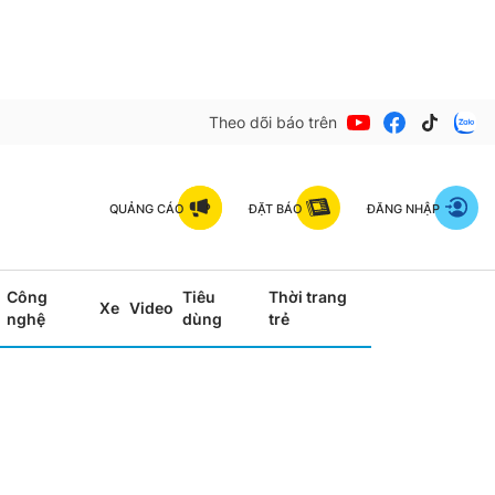
Theo dõi báo trên
QUẢNG CÁO
ĐẶT BÁO
ĐĂNG NHẬP
Công
Tiêu
Thời trang
Xe
Video
nghệ
dùng
trẻ