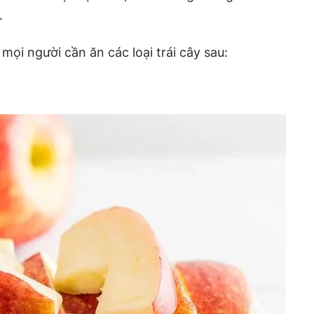
.
ọi người cần ăn các loại trái cây sau: