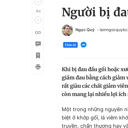
Người bị đa
Ngọc Quý
- lamngocquyb
Chia sẻ
Khi bị đau đầu gối hoặc xư
giảm đau bằng cách giảm v
rất giàu các chất giảm vi
còn mang lại nhiều lợi ích
Một trong những nguyên n
biệt ở khớp gối, là viêm kh
truyền, chấn thương hay vấn