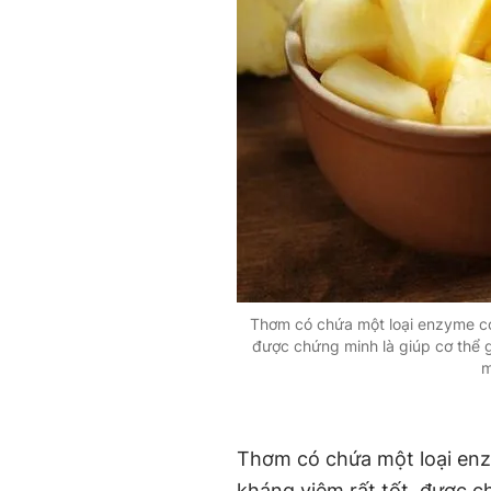
Thơm có chứa một loại enzyme có 
được chứng minh là giúp cơ thể g
m
Thơm có chứa một loại enz
kháng viêm rất tốt, được c