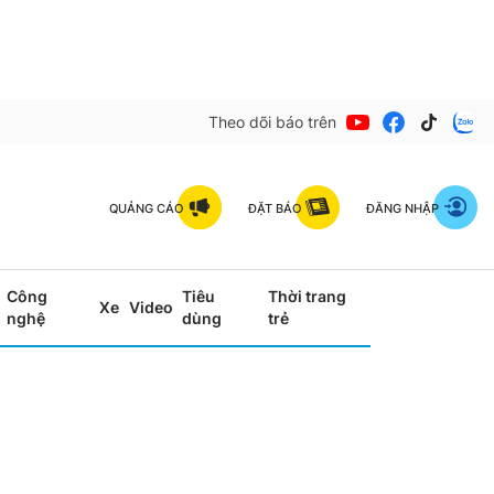
Theo dõi báo trên
QUẢNG CÁO
ĐẶT BÁO
ĐĂNG NHẬP
Công
Tiêu
Thời trang
Xe
Video
nghệ
dùng
trẻ