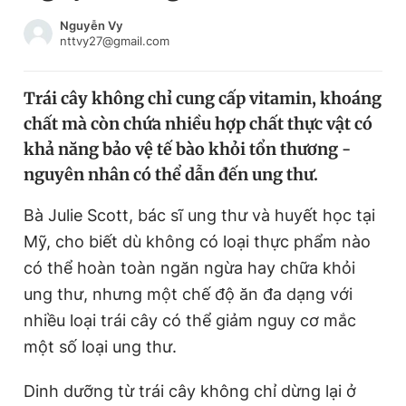
Chuyên mục khác
Nguyễn Vy
Tin đã xem
nttvy27@gmail.com
Chào ngày mới
Tin 24h
Đăng xuất
Trái cây không chỉ cung cấp vitamin, khoáng
Tin thị trường
Tin 360
chất mà còn chứa nhiều hợp chất thực vật có
khả năng bảo vệ tế bào khỏi tổn thương -
Video
Magazine
nguyên nhân có thể dẫn đến ung thư.
Bà Julie Scott, bác sĩ ung thư và huyết học tại
Mỹ, cho biết dù không có loại thực phẩm nào
Sản phẩm khác
có thể hoàn toàn ngăn ngừa hay chữa khỏi
Tiện ích
Bạn cần biết
ung thư, nhưng một chế độ ăn đa dạng với
nhiều loại trái cây có thể giảm nguy cơ mắc
Thông tin tòa soạn
Liên hệ quảng cáo
một số loại ung thư.
Dinh dưỡng từ trái cây không chỉ dừng lại ở