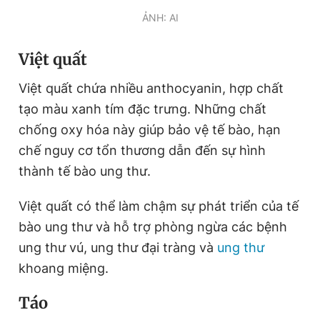
Giấy phép xuất bản số 110/GP - BTTTT cấp ngày 24.3.2020
ẢNH: AI
© 2003-2026 Bản quyền thuộc về Báo Thanh Niên. Cấm sao
chép dưới mọi hình thức nếu không có sự chấp thuận bằng văn
bản. Phát triển bởi ePi Technologies, JSC.
Việt quất
Việt quất chứa nhiều anthocyanin, hợp chất
tạo màu xanh tím đặc trưng. Những chất
chống oxy hóa này giúp bảo vệ tế bào, hạn
chế nguy cơ tổn thương dẫn đến sự hình
thành tế bào ung thư.
Việt quất có thể làm chậm sự phát triển của tế
bào ung thư và hỗ trợ phòng ngừa các bệnh
ung thư vú, ung thư đại tràng và
ung thư
khoang miệng.
Táo