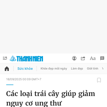
Sức khỏe
Khỏe đẹp mỗi ngày
Làm đẹp
Giới tính
Y t
QUẢNG CÁO
ĐẶT BÁO
18/09/2025 00:09 GMT+7
Thông tin tài khoản
Các loại trái cây giúp giảm
Đổi mật khẩu
Chuyên mục
nguy cơ ung thư
Tin đã lưu