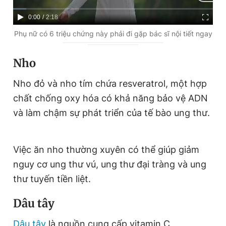
C
0:00
/
D
2:18
u
u
Phụ nữ có 6 triệu chứng này phải đi gặp bác sĩ nội tiết ngay
r
r
Nho
r
a
e
t
Nho đỏ và nho tím chứa resveratrol, một hợp
n
i
chất chống oxy hóa có khả năng bảo vệ ADN
t
o
và làm chậm sự phát triển của tế bào ung thư.
T
n
i
Việc ăn nho thường xuyên có thể giúp giảm
m
nguy cơ ung thư vú, ung thư đại tràng và ung
e
thư tuyến tiền liệt.
Dâu tây
Dâu tây
là nguồn cung cấp vitamin C,