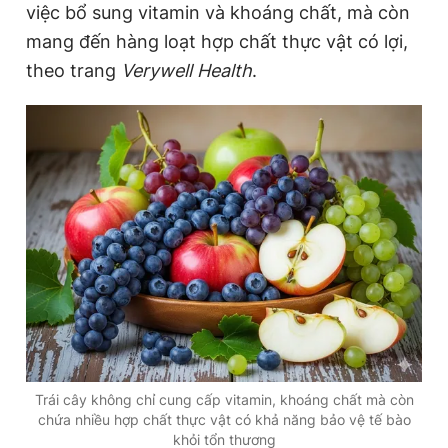
việc bổ sung vitamin và khoáng chất, mà còn
mang đến hàng loạt hợp chất thực vật có lợi,
theo trang
Verywell Health
.
Đọc Thanh Niên trên điện thoại
Theo dõi báo trên
Hotline
Liên hệ quảng cáo
0906 645 777
0908 780 404
Đặt báo
Quảng cáo
RSS
Tòa soạn
Chính sách bảo
Tổng biên tập: Nguyễn Ngọc Toàn
Phó tổng biên tập thường trực: Hải Thành
Phó tổng biên tập: Lâm Hiếu Dũng
Trái cây không chỉ cung cấp vitamin, khoáng chất mà còn
Phó tổng biên tập: Trần Việt Hưng
chứa nhiều hợp chất thực vật có khả năng bảo vệ tế bào
Tổng thư ký tòa soạn: Đức Trung
khỏi tổn thương