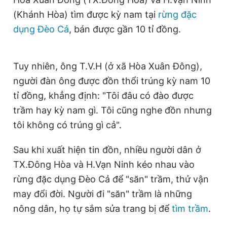
Giấy phép xuất bản số 110/GP - BTTTT cấp ngày 24.3.2020
(Khánh Hòa) tìm được kỳ nam tại
rừng đặc
© 2003-2026 Bản quyền thuộc về Báo Thanh Niên. Cấm sao
dụng Đèo Cả
, bán được gần 10 tỉ đồng.
chép dưới mọi hình thức nếu không có sự chấp thuận bằng văn
bản. Phát triển bởi ePi Technologies, JSC.
Tuy nhiên, ông T.V.H (ở xã Hòa Xuân Đông),
người đàn ông được đồn thổi trúng kỳ nam 10
tỉ đồng, khẳng định: "Tôi đâu có đào được
trầm hay kỳ nam gì. Tôi cũng nghe đồn nhưng
tôi không có trúng gì cả".
Sau khi xuất hiện tin đồn, nhiều người dân ở
TX.Đông Hòa và H.Vạn Ninh kéo nhau vào
rừng đặc dụng Đèo Cả để "săn" trầm, thử vận
may đổi đời. Người đi "săn" trầm là những
nông dân, họ tự sắm sửa trang bị để
tìm trầm
.