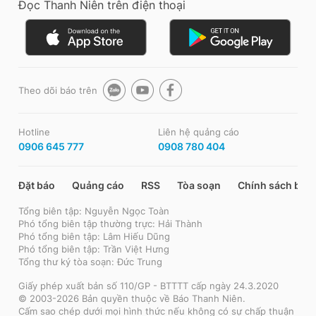
Đọc Thanh Niên trên điện thoại
Theo dõi báo trên
Hotline
Liên hệ quảng cáo
0906 645 777
0908 780 404
Đặt báo
Quảng cáo
RSS
Tòa soạn
Chính sách bảo
Tổng biên tập: Nguyễn Ngọc Toàn
Phó tổng biên tập thường trực: Hải Thành
Phó tổng biên tập: Lâm Hiếu Dũng
Phó tổng biên tập: Trần Việt Hưng
Tổng thư ký tòa soạn: Đức Trung
Giấy phép xuất bản số 110/GP - BTTTT cấp ngày 24.3.2020
© 2003-2026 Bản quyền thuộc về Báo Thanh Niên.
Cấm sao chép dưới mọi hình thức nếu không có sự chấp thuận