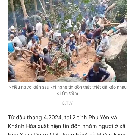
Đọc Thanh Niên trên điện thoại
Theo dõi báo trên
Hotline
Liên hệ quảng cáo
0906 645 777
0908 780 404
Nhiều người dân sau khi nghe tin đồn thất thiệt đã kéo nhau
đi tìm trầm
Đặt báo
Quảng cáo
RSS
Tòa soạn
Chính sách bảo
C.T.V.
Tổng biên tập: Nguyễn Ngọc Toàn
Phó tổng biên tập thường trực: Hải Thành
Từ đầu tháng 4.2024, tại 2 tỉnh Phú Yên và
Phó tổng biên tập: Lâm Hiếu Dũng
Phó tổng biên tập: Trần Việt Hưng
Khánh Hòa xuất hiện tin đồn nhóm người ở xã
Tổng thư ký tòa soạn: Đức Trung
Hòa Xuân Đông (TX.Đông Hòa) và H.Vạn Ninh