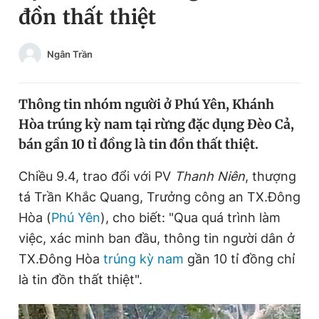
đồn thất thiệt
Chuyên mục khác
Tin đã xem
Chào ngày mới
Tin 24h
Ngân Trần
Đăng xuất
Tin thị trường
Tin 360
Thông tin nhóm người ở Phú Yên, Khánh
Hòa trúng kỳ nam tại rừng đặc dụng Đèo Cả,
Video
Magazine
bán gần 10 tỉ đồng là tin đồn thất thiệt.
Chiều 9.4, trao đổi với PV
Thanh Niên
, thượng
Sản phẩm khác
tá Trần Khắc Quang, Trưởng công an TX.Đông
Tiện ích
Hòa (
Phú Yên
), cho biết: "Qua quá trình làm
Bạn cần biết
việc, xác minh ban đầu, thông tin người dân ở
TX.Đông Hòa
trúng kỳ nam
gần 10 tỉ đồng chỉ
Thông tin tòa soạn
Liên hệ quảng cáo
là tin đồn thất thiệt".