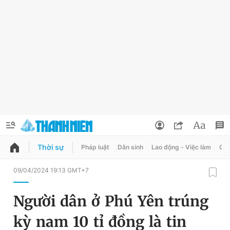
Thời sự
Pháp luật
Dân sinh
Lao động - Việc làm
Quy
QUẢNG CÁO
ĐẶT BÁO
09/04/2024 19:13 GMT+7
Thông tin tài khoản
Người dân ở Phú Yên trúng
Đổi mật khẩu
Chuyên mục
kỳ nam 10 tỉ đồng là tin
Tin đã lưu