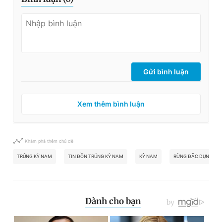
Gửi bình luận
Xem thêm bình luận
Khám phá thêm chủ đề
TRÚNG KỲ NAM
TIN ĐỒN TRÚNG KỲ NAM
KỲ NAM
RỪNG ĐẶC DỤNG ĐÈ