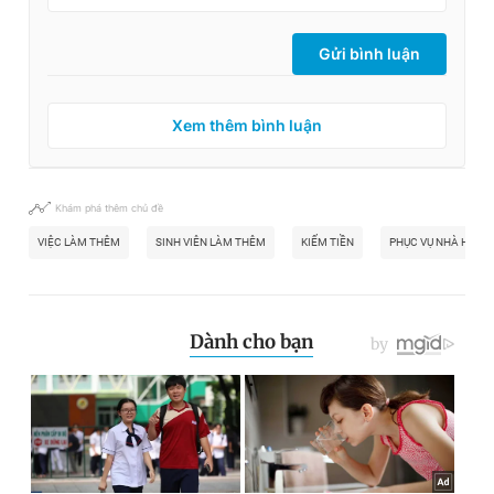
Gửi bình luận
Xem thêm bình luận
Khám phá thêm chủ đề
VIỆC LÀM THÊM
SINH VIÊN LÀM THÊM
KIẾM TIỀN
PHỤC VỤ NHÀ HÀNG