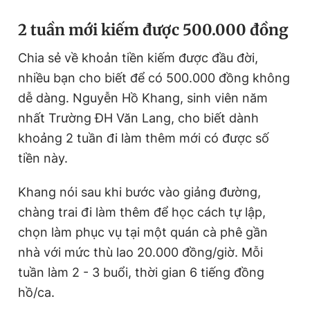
Giấy phép xuất bản số 110/GP - BTTTT cấp ngày 24.3.2020
2 tuần mới kiếm được 500.000 đồng
© 2003-2026 Bản quyền thuộc về Báo Thanh Niên. Cấm sao
chép dưới mọi hình thức nếu không có sự chấp thuận bằng văn
bản. Phát triển bởi ePi Technologies, JSC.
Chia sẻ về khoản tiền kiếm được đầu đời,
nhiều bạn cho biết để có 500.000 đồng không
dễ dàng. Nguyễn Hồ Khang, sinh viên năm
nhất Trường ĐH Văn Lang, cho biết dành
khoảng 2 tuần đi làm thêm mới có được số
tiền này.
Khang nói sau khi bước vào giảng đường,
chàng trai đi làm thêm để học cách tự lập,
chọn làm phục vụ tại một quán cà phê gần
nhà với mức thù lao 20.000 đồng/giờ. Mỗi
tuần làm 2 - 3 buổi, thời gian 6 tiếng đồng
hồ/ca.