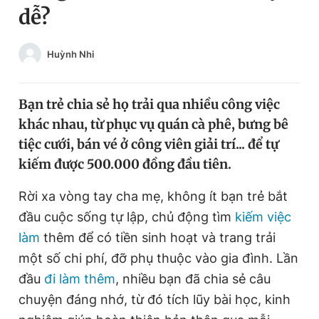
dễ?
Chuyên mục khác
Tin đã xem
Chào ngày mới
Tin 24h
Huỳnh Nhi
Đăng xuất
Tin thị trường
Tin 360
Bạn trẻ chia sẻ họ trải qua nhiều công việc
khác nhau, từ phục vụ quán cà phê, bưng bê
Video
Magazine
tiệc cưới, bán vé ở công viên giải trí... để tự
kiếm được 500.000 đồng đầu tiên.
Sản phẩm khác
Rời xa vòng tay cha mẹ, không ít bạn trẻ bắt
đầu cuộc sống tự lập, chủ động tìm
kiếm việc
Tiện ích
Bạn cần biết
làm
thêm để có tiền sinh hoạt và trang trải
một số chi phí, đỡ phụ thuộc vào gia đình. Lần
Thông tin tòa soạn
Liên hệ quảng cáo
đầu
đi làm thêm
, nhiều bạn đã chia sẻ câu
chuyện đáng nhớ, từ đó tích lũy bài học, kinh