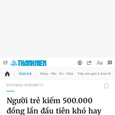
Giới trẻ
Sống - Yêu - Ăn - Chơi
Tiếp sức gen Z mùa thi
QUẢNG CÁO
ĐẶT BÁO
01/11/2023 15:28 GMT+7
Thông tin tài khoản
Người trẻ kiếm 500.000
Đổi mật khẩu
Chuyên mục
đồng lần đầu tiên khó hay
Tin đã lưu