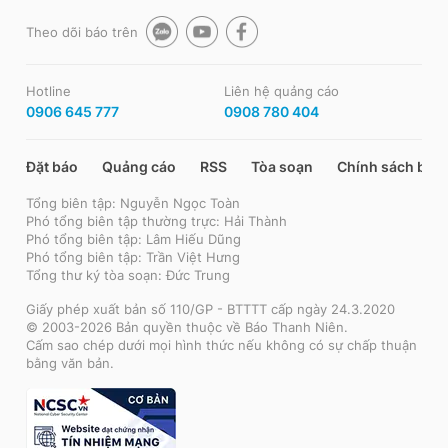
Theo dõi báo trên
Hotline
Liên hệ quảng cáo
0906 645 777
0908 780 404
Đặt báo
Quảng cáo
RSS
Tòa soạn
Chính sách bảo
Tổng biên tập: Nguyễn Ngọc Toàn
Phó tổng biên tập thường trực: Hải Thành
Phó tổng biên tập: Lâm Hiếu Dũng
Phó tổng biên tập: Trần Việt Hưng
Tổng thư ký tòa soạn: Đức Trung
Giấy phép xuất bản số 110/GP - BTTTT cấp ngày 24.3.2020
© 2003-2026 Bản quyền thuộc về Báo Thanh Niên.
Cấm sao chép dưới mọi hình thức nếu không có sự chấp thuận
bằng văn bản.