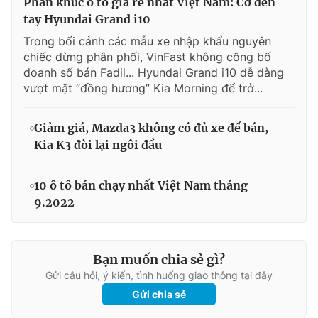
Phân khúc ô tô giá rẻ nhất Việt Nam: Cờ đến
tay Hyundai Grand i10
Trong bối cảnh các mẫu xe nhập khẩu nguyên
chiếc dừng phân phối, VinFast không công bố
doanh số bán Fadil... Hyundai Grand i10 dễ dàng
vượt mặt “đồng hương” Kia Morning để trở...
Giảm giá, Mazda3 không có đủ xe để bán,
Kia K3 đòi lại ngôi đầu
10 ô tô bán chạy nhất Việt Nam tháng
9.2022
Bạn muốn chia sẻ gì?
Gửi câu hỏi, ý kiến, tình huống giao thông tại đây
Gửi chia sẻ