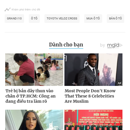
Khám phá thêm chủ đề
GRAND I10
Ô TÔ
TOYOTA VELOZ CROSS
MUA Ô TÔ
BÁN Ô TÔ