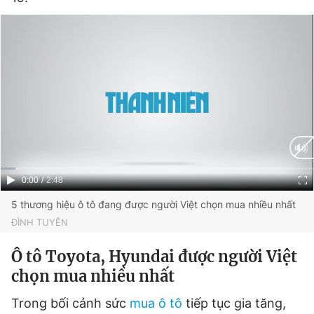
Current
0:00
/
Duration
2:48
Time
5 thương hiệu ô tô đang được người Việt chọn mua nhiều nhất
ĐÌNH TUYÊN
Ô tô Toyota, Hyundai được người Việt
chọn mua nhiều nhất
Trong bối cảnh sức
mua ô tô
tiếp tục gia tăng,