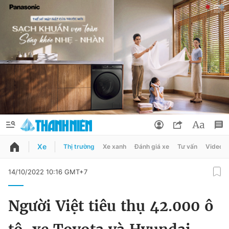
Xe
Thị trường
Xe xanh
Đánh giá xe
Tư vấn
Video
QUẢNG CÁO
ĐẶT BÁO
14/10/2022 10:16 GMT+7
Thông tin tài khoản
Người Việt tiêu thụ 42.000 ô
Đổi mật khẩu
Chuyên mục
Tin đã lưu