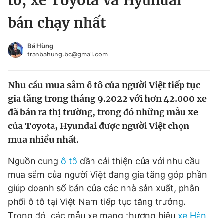
tô, xe Toyota và Hyundai
Chuyên mục khác
bán chạy nhất
Tin đã xem
Chào ngày mới
Tin 24h
Bá Hùng
Đăng xuất
tranbahung.bc@gmail.com
Tin thị trường
Tin 360
Nhu cầu mua sắm ô tô của người Việt tiếp tục
Video
Magazine
gia tăng trong tháng 9.2022 với hơn 42.000 xe
đã bán ra thị trường, trong đó những mẫu xe
của Toyota, Hyundai được người Việt chọn
Sản phẩm khác
mua nhiều nhất.
Tiện ích
Bạn cần biết
Nguồn cung
ô tô
dần cải thiện của với nhu cầu
mua sắm của người Việt đang gia tăng góp phần
Thông tin tòa soạn
Liên hệ quảng cáo
giúp doanh số bán của các nhà sản xuất, phân
phối ô tô tại Việt Nam tiếp tục tăng trưởng.
Trong đó, các mẫu xe mang thương hiệu
xe Hàn
,