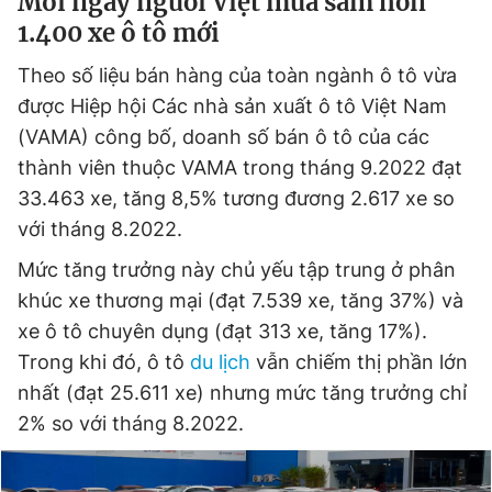
Mỗi ngày người Việt mua sắm hơn
Giấy phép xuất bản số 110/GP - BTTTT cấp ngày 24.3.2020
1.400 xe ô tô mới
© 2003-2026 Bản quyền thuộc về Báo Thanh Niên. Cấm sao
chép dưới mọi hình thức nếu không có sự chấp thuận bằng văn
Theo số liệu bán hàng của toàn ngành ô tô vừa
bản. Phát triển bởi ePi Technologies, JSC.
được Hiệp hội Các nhà sản xuất ô tô Việt Nam
(VAMA) công bố, doanh số bán ô tô của các
thành viên thuộc VAMA trong tháng 9.2022 đạt
33.463 xe, tăng 8,5% tương đương 2.617 xe so
với tháng 8.2022.
Mức tăng trưởng này chủ yếu tập trung ở phân
khúc xe thương mại (đạt 7.539 xe, tăng 37%) và
xe ô tô chuyên dụng (đạt 313 xe, tăng 17%).
Trong khi đó, ô tô
du lịch
vẫn chiếm thị phần lớn
nhất (đạt 25.611 xe) nhưng mức tăng trưởng chỉ
2% so với tháng 8.2022.