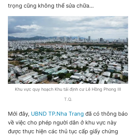
trọng cũng không thể sửa chữa...
Đọc Thanh Niên trên điện thoại
Theo dõi báo trên
Hotline
Liên hệ quảng cáo
0906 645 777
0908 780 404
Khu vực quy hoạch Khu tái định cư Lê Hồng Phong III
Đặt báo
Quảng cáo
RSS
Tòa soạn
Chính sách bảo
T.Q.
Tổng biên tập: Nguyễn Ngọc Toàn
Mới đây,
UBND TP.Nha Trang
đã có thông báo
Phó tổng biên tập thường trực: Hải Thành
Phó tổng biên tập: Lâm Hiếu Dũng
về việc cho phép người dân ở khu vực này
Phó tổng biên tập: Trần Việt Hưng
được thực hiện các thủ tục cấp giấy chứng
Tổng thư ký tòa soạn: Đức Trung