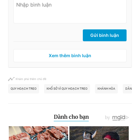
Gửi bình luận
Xem thêm bình luận
Khám phá thêm chủ đề
QUY HOẠCH TREO
KHỔ SỞ VÌ QUY HOẠCH TREO
KHÁNH HÒA
DÂN KHỔ 