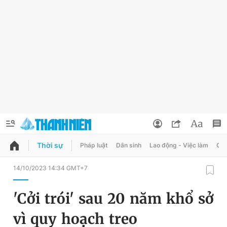
Thời sự
Pháp luật
Dân sinh
Lao động - Việc làm
Quy
QUẢNG CÁO
ĐẶT BÁO
14/10/2023 14:34 GMT+7
Thông tin tài khoản
'Cởi trói' sau 20 năm khổ sở
Đổi mật khẩu
Chuyên mục
vì quy hoạch treo
Tin đã lưu