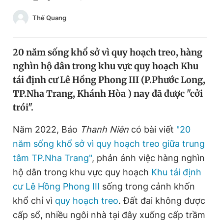
Chuyên mục khác
Thế Quang
Tin đã xem
Chào ngày mới
Tin 24h
Đăng xuất
20 năm sống khổ sở vì quy hoạch treo, hàng
Tin thị trường
Tin 360
nghìn hộ dân trong khu vực quy hoạch Khu
tái định cư Lê Hồng Phong III (P.Phước Long,
TP.Nha Trang, Khánh Hòa ) nay đã được "cởi
Video
Magazine
trói".
Năm 2022, Báo
Thanh Niên
có bài viết
"20
Sản phẩm khác
năm sống khổ sở vì quy hoạch treo giữa trung
Tiện ích
Bạn cần biết
tâm TP.Nha Trang"
, phản ánh việc hàng nghìn
hộ dân trong khu vực quy hoạch
Khu tái định
Thông tin tòa soạn
Liên hệ quảng cáo
cư Lê Hồng Phong III
sống trong cảnh khốn
khổ chỉ vì
quy hoạch treo
. Đất đai không được
cấp sổ, nhiều ngôi nhà tại đây xuống cấp trầm