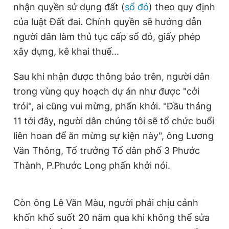
nhận quyền sử dụng đất (
sổ đỏ
) theo quy định
Giấy phép xuất bản số 110/GP - BTTTT cấp ngày 24.3.2020
© 2003-2026 Bản quyền thuộc về Báo Thanh Niên. Cấm sao
của luật Đất đai. Chính quyền sẽ hướng dẫn
chép dưới mọi hình thức nếu không có sự chấp thuận bằng văn
người dân làm thủ tục cấp sổ đỏ, giấy phép
bản. Phát triển bởi ePi Technologies, JSC.
xây dựng, kê khai thuế...
Sau khi nhận được thông báo trên, người dân
trong vùng quy hoạch dự án như được "cởi
trói", ai cũng vui mừng, phấn khởi. "Đầu tháng
11 tới đây, người dân chúng tôi sẽ tổ chức buổi
liên hoan để ăn mừng sự kiện này", ông Lương
Văn Thông, Tổ trưởng Tổ dân phố 3 Phước
Thành, P.Phước Long phấn khởi nói.
Còn ông Lê Văn Màu, người phải chịu cảnh
khốn khổ suốt 20 năm qua khi không thể sửa