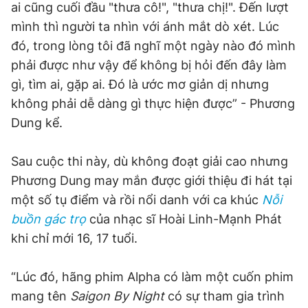
ai cũng cuối đầu "thưa cô!", "thưa chị!". Đến lượt
mình thì người ta nhìn với ánh mắt dò xét. Lúc
đó, trong lòng tôi đã nghĩ một ngày nào đó mình
phải được như vậy để không bị hỏi đến đây làm
gì, tìm ai, gặp ai. Đó là ước mơ giản dị nhưng
không phải dễ dàng gì thực hiện được” - Phương
Dung kể.
Sau cuộc thi này, dù không đoạt giải cao nhưng
Phương Dung may mắn được giới thiệu đi hát tại
một số tụ điểm và rồi nổi danh với ca khúc
Nỗi
buồn gác trọ
của nhạc sĩ Hoài Linh-Mạnh Phát
khi chỉ mới 16, 17 tuổi.
“Lúc đó, hãng phim Alpha có làm một cuốn phim
mang tên
Saigon By Night
có sự tham gia trình