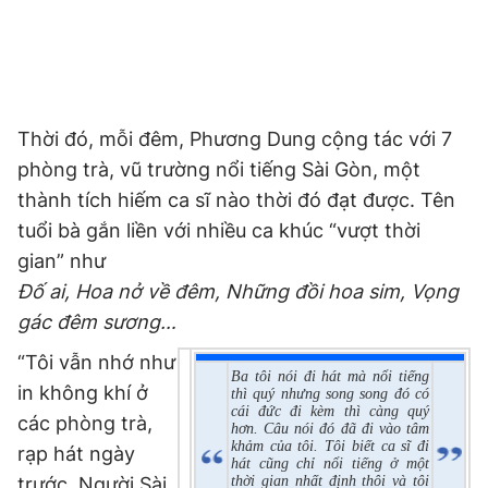
Thời đó, mỗi đêm, Phương Dung cộng tác với 7
phòng trà, vũ trường nổi tiếng Sài Gòn, một
thành tích hiếm ca sĩ nào thời đó đạt được. Tên
tuổi bà gắn liền với nhiều ca khúc “vượt thời
gian” như
Đố ai, Hoa nở về đêm, Những đồi hoa sim, Vọng
gác đêm sương…
“Tôi vẫn nhớ như
Ba tôi nói đi hát mà nổi tiếng
in không khí ở
thì quý nhưng song song đó có
cái đức đi kèm thì càng quý
các phòng trà,
hơn. Câu nói đó đã đi vào tâm
khảm của tôi. Tôi biết ca sĩ đi
rạp hát ngày
hát cũng chỉ nổi tiếng ở một
trước. Người Sài
thời gian nhất định thôi và tôi