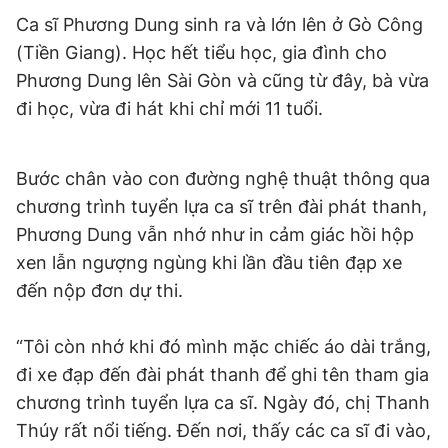
Giấy phép xuất bản số 110/GP - BTTTT cấp ngày 24.3.2020
Ca sĩ Phương Dung sinh ra và lớn lên ở Gò Công
© 2003-2026 Bản quyền thuộc về Báo Thanh Niên. Cấm sao
(Tiền Giang). Học hết tiểu học, gia đình cho
chép dưới mọi hình thức nếu không có sự chấp thuận bằng văn
bản. Phát triển bởi ePi Technologies, JSC.
Phương Dung lên Sài Gòn và cũng từ đây, bà vừa
đi học, vừa đi hát khi chỉ mới 11 tuổi.
Bước chân vào con đường nghệ thuật thông qua
chương trình tuyển lựa ca sĩ trên đài phát thanh,
Phương Dung vẫn nhớ như in cảm giác hồi hộp
xen lẫn ngượng ngùng khi lần đầu tiên đạp xe
đến nộp đơn dự thi.
“Tôi còn nhớ khi đó mình mặc chiếc áo dài trắng,
đi xe đạp đến đài phát thanh để ghi tên tham gia
chương trình tuyển lựa ca sĩ. Ngày đó, chị Thanh
Thúy rất nổi tiếng. Đến nơi, thấy các ca sĩ đi vào,