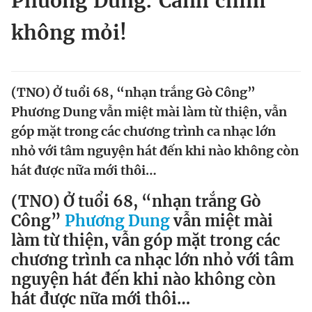
Phương Dung: Cánh chim
Chuyên mục khác
không mỏi!
Tin đã xem
Chào ngày mới
Tin 24h
Đăng xuất
Tin thị trường
Tin 360
(TNO) Ở tuổi 68, “nhạn trắng Gò Công”
Phương Dung vẫn miệt mài làm từ thiện, vẫn
góp mặt trong các chương trình ca nhạc lớn
Video
Magazine
nhỏ với tâm nguyện hát đến khi nào không còn
hát được nữa mới thôi…
Sản phẩm khác
(TNO) Ở tuổi 68, “nhạn trắng Gò
Tiện ích
Bạn cần biết
Công”
Phương Dung
vẫn miệt mài
làm từ thiện, vẫn góp mặt trong các
Thông tin tòa soạn
Liên hệ quảng cáo
chương trình ca nhạc lớn nhỏ với tâm
nguyện hát đến khi nào không còn
hát được nữa mới thôi…