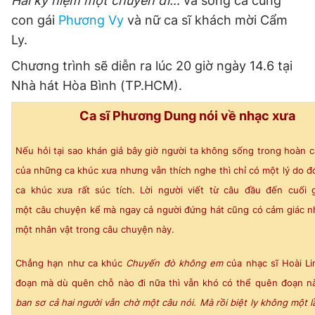
Hai kỷ niệm một chuyến đi…
và song ca cùng
con gái
Phương Vy
và nữ ca sĩ khách mời Cẩm
Ly.
Chương trình sẽ diễn ra lúc 20 giờ ngày 14.6 tại
Nhà hát Hòa Bình (TP.HCM).
Ca sĩ Phương Dung nói về nhạc xưa
Nếu hỏi tại sao khán giả bây giờ người ta không sống trong hoàn c
của những ca khúc xưa nhưng vẫn thích nghe thì chỉ có một lý do đ
ca khúc xưa rất súc tích. Lời người viết từ câu đầu đến cuối 
một câu chuyện kể mà ngay cả người đứng hát cũng có cảm giác n
một nhân vật trong câu chuyện này.
Chẳng hạn như ca khúc
Chuyến đò không em
của nhạc sĩ Hoài L
đoạn mà dù quên chỗ nào đi nữa thì vẫn khó có thể quên đoạn nà
ban sơ cả hai người vẫn chờ một câu nói. Mà rồi biệt ly không một l