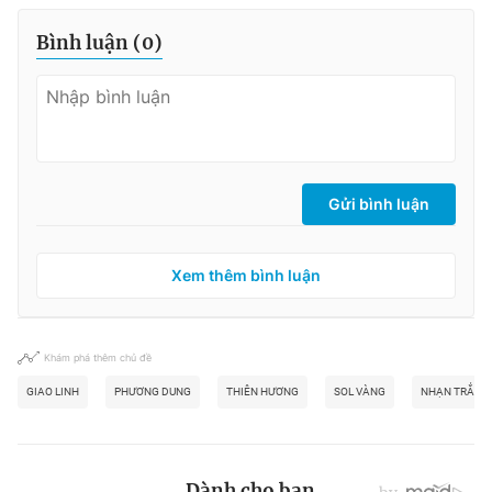
Bình luận (
0
)
Gửi bình luận
Xem thêm bình luận
Khám phá thêm chủ đề
GIAO LINH
PHƯƠNG DUNG
THIÊN HƯƠNG
SOL VÀNG
NHẠN TRẮNG