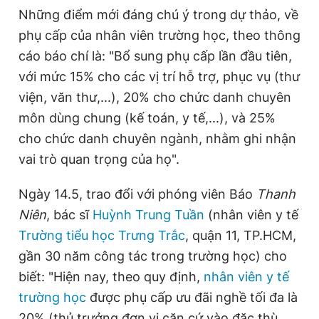
Những điểm mới đáng chú ý trong dự thảo, về
Giấy phép xuất bản số 110/GP - BTTTT cấp ngày 24.3.2020
© 2003-2026 Bản quyền thuộc về Báo Thanh Niên. Cấm sao
phụ cấp của nhân viên trường học, theo thông
chép dưới mọi hình thức nếu không có sự chấp thuận bằng văn
bản. Phát triển bởi ePi Technologies, JSC.
cáo báo chí là: "Bổ sung phụ cấp lần đầu tiên,
với mức 15% cho các vị trí hỗ trợ, phục vụ (thư
viện, văn thư,...), 20% cho chức danh chuyên
môn dùng chung (kế toán, y tế,...), và 25%
cho chức danh chuyên ngành, nhằm ghi nhận
vai trò quan trọng của họ".
Ngày 14.5, trao đổi với phóng viên Báo
Thanh
Niên
, bác sĩ
Huỳnh Trung Tuần
(nhân viên y tế
Trường tiểu học Trưng Trắc
, quận 11, TP.HCM,
gần 30 năm công tác trong trường học) cho
biết: "Hiện nay, theo quy định,
nhân viên y tế
trường học
được phụ cấp ưu đãi nghề tối đa là
20% (thủ trưởng đơn vị căn cứ vào đặc thù