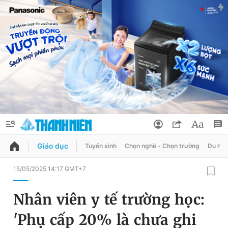
Giáo dục
Tuyển sinh
Chọn nghề - Chọn trường
Du học
QUẢNG CÁO
ĐẶT BÁO
15/05/2025 14:17 GMT+7
Thông tin tài khoản
Nhân viên y tế trường học:
Đổi mật khẩu
Chuyên mục
'Phụ cấp 20% là chưa ghi
Tin đã lưu