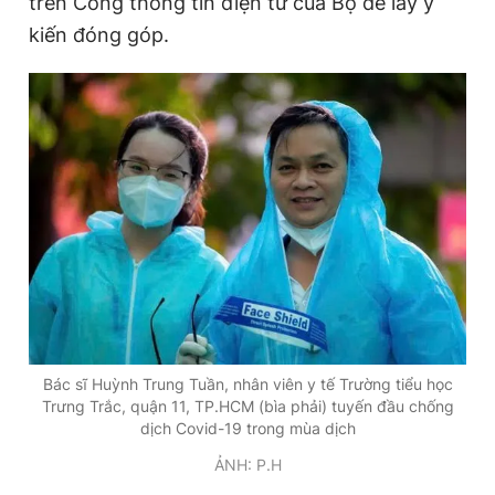
trên Cổng thông tin điện tử của Bộ để lấy ý
kiến đóng góp.
Đọc Thanh Niên trên điện thoại
Theo dõi báo trên
Hotline
Liên hệ quảng cáo
0906 645 777
0908 780 404
Đặt báo
Quảng cáo
RSS
Tòa soạn
Chính sách bảo
Bác sĩ Huỳnh Trung Tuần, nhân viên y tế Trường tiểu học
Tổng biên tập: Nguyễn Ngọc Toàn
Trưng Trắc, quận 11, TP.HCM (bìa phải) tuyến đầu chống
Phó tổng biên tập thường trực: Hải Thành
dịch Covid-19 trong mùa dịch
Phó tổng biên tập: Lâm Hiếu Dũng
Phó tổng biên tập: Trần Việt Hưng
ẢNH: P.H
Tổng thư ký tòa soạn: Đức Trung