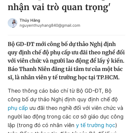
nhận vai trò quan trọng'
Chuyên mục khác
Tin đã xem
Chào ngày mới
Tin 24h
Thúy Hằng
nguyenthuyhang840@gmail.com
Đăng xuất
Tin thị trường
Tin 360
Bộ GD-ĐT mới công bố dự thảo Nghị định
quy định chế độ phụ cấp ưu đãi theo nghề đối
Video
Magazine
với viên chức và người lao động để lấy ý kiến.
Báo Thanh Niên đăng tải tâm tư của một bác
sĩ, là nhân viên y tế trường học tại TP.HCM.
Sản phẩm khác
Tiện ích
Theo thông cáo báo chí từ Bộ GD-ĐT, Bộ
Bạn cần biết
công bố dự thảo Nghị định quy định chế độ
phụ cấp
ưu đãi theo nghề đối với viên chức và
Thông tin tòa soạn
Liên hệ quảng cáo
người lao động trong các cơ sở giáo dục công
lập (trong đó có nhân viên
y tế trường học
)