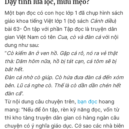
Dạy tính lừa lọc, mưu mẹo?
Một bạn đọc có con học lớp 1 đã chụp hình sách
Đọc Thanh Niên trên điện thoại
giáo khoa tiếng Việt lớp 1 (bộ sách
Cánh diều
)
bài 63- Ôn tập với phần Tập đọc là truyện dân
gian Việt Nam có tên
Cua, cò và đàn cá
với nội
dung như sau:
“
Cò kiếm ăn ở ven hồ. Gặp cá rô, nó ra vẻ thật
Theo dõi báo trên
thà: Dăm hôm nữa, hồ bị tát cạn, cá tôm sẽ bị
bắt hết.
Hotline
Liên hệ quảng cáo
Đàn cá nhờ cò giúp. Cò hứa đưa đàn cá đến xóm
0906 645 777
0908 780 404
bên. Lũ cá nghe cò. Thế là cò dần dần chén hết
đàn cá
”.
Đặt báo
Quảng cáo
RSS
Tòa soạn
Chính sách bảo
Từ nội dung câu chuyện trên,
bạn đọc
hoang
Tổng biên tập: Nguyễn Ngọc Toàn
mang: “Nếu để ôn tập, rèn kỹ năng đọc, vốn từ
Phó tổng biên tập thường trực: Hải Thành
Phó tổng biên tập: Lâm Hiếu Dũng
thì kho tàng truyện dân gian có hàng ngàn câu
Phó tổng biên tập: Trần Việt Hưng
Tổng thư ký tòa soạn: Đức Trung
chuyện có ý nghĩa giáo dục. Cớ sao các nhà biên