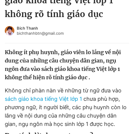
giáo khoa tiếng Việt lớp 1
Chuyên mục khác
không rõ tính giáo dục
Tin đã xem
Chào ngày mới
Tin 24h
Bích Thanh
Đăng xuất
bichthanhbtn@gmail.com
Tin thị trường
Tin 360
Không ít phụ huynh, giáo viên lo lắng về nội
Video
Magazine
dung của những câu chuyện dân gian, ngụ
ngôn đưa vào sách giáo khoa tiếng Việt lớp 1
không thể hiện rõ tính giáo dục .
Sản phẩm khác
Không chỉ phàn nàn về những từ ngữ đưa vào
Tiện ích
Bạn cần biết
sách giáo khoa tiếng Việt lớp 1
chưa phù hợp,
phương ngữ, ít người biết, các phụ huynh còn lo
Thông tin tòa soạn
Liên hệ quảng cáo
lắng về nội dung của những câu chuyện dân
gian, ngụ ngôn mà học sinh lớp 1 được học.