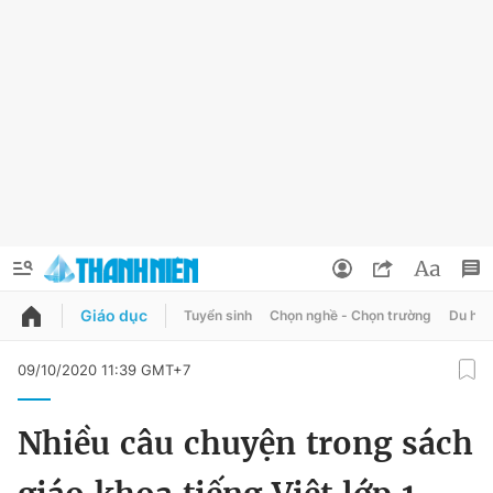
Giáo dục
Tuyển sinh
Chọn nghề - Chọn trường
Du học
QUẢNG CÁO
ĐẶT BÁO
09/10/2020 11:39 GMT+7
Thông tin tài khoản
Nhiều câu chuyện trong sách
Đổi mật khẩu
Chuyên mục
Tin đã lưu