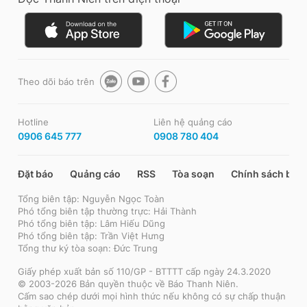
Theo dõi báo trên
Hotline
Liên hệ quảng cáo
0906 645 777
0908 780 404
Đặt báo
Quảng cáo
RSS
Tòa soạn
Chính sách bảo
Tổng biên tập: Nguyễn Ngọc Toàn
Phó tổng biên tập thường trực: Hải Thành
Phó tổng biên tập: Lâm Hiếu Dũng
Phó tổng biên tập: Trần Việt Hưng
Tổng thư ký tòa soạn: Đức Trung
Giấy phép xuất bản số 110/GP - BTTTT cấp ngày 24.3.2020
© 2003-2026 Bản quyền thuộc về Báo Thanh Niên.
Cấm sao chép dưới mọi hình thức nếu không có sự chấp thuận