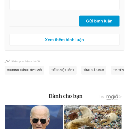
Gửi bình luận
Xem thêm bình luận
Khám phá thêm chủ đề
CHƯƠNG TRÌNH LỚP 1 MỚI
TIẾNG VIỆT LỚP 1
TÍNH GIÁO DỤC
TRUYỆN NG