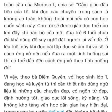
toàn cầu của Microsoft, chia sẻ: “Cảm giác đầu
tiên của tôi khi đọc câu chuyện trong sách là
không an toàn, không thoải mái nếu có con học
cuốn sách này. Con tôi sẽ được giáo dục thế nào
khi đây khi não bộ của một đứa trẻ 6 tuổi chưa
đủ khả năng để suy nghĩ đặt ngược lại vấn đề. Ở
lứa tuổi này khi đọc bài tập đọc sẽ ám thị và sẽ là
cách ứng xử nên nếu đưa ra một tình huống sai
thì có thể dẫn đến cách ứng xử theo tình huống
đó”.
Vì vậy, theo bà Diễm Quyên, với học sinh lớp 1,
đang học và luyện từ thì cần thiết nên dùng ngữ
liệu là những câu chuyện đẹp, có ngôn từ đẹp,
định hướng tốt, giáo dục lối sống, kỹ năng. Và
không kho tàng văn học dân gian hay hiện đại,
trong nước hay trên
thế giới
đều không hề thiếu.