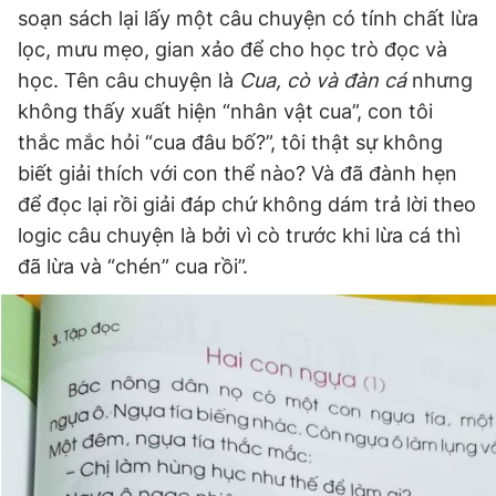
soạn sách lại lấy một câu chuyện có tính chất lừa
Giấy phép xuất bản số 110/GP - BTTTT cấp ngày 24.3.2020
© 2003-2026 Bản quyền thuộc về Báo Thanh Niên. Cấm sao
lọc, mưu mẹo, gian xảo để cho học trò đọc và
chép dưới mọi hình thức nếu không có sự chấp thuận bằng văn
học. Tên câu chuyện là
Cua, cò và đàn cá
nhưng
bản. Phát triển bởi ePi Technologies, JSC.
không thấy xuất hiện “nhân vật cua”, con tôi
thắc mắc hỏi “cua đâu bố?”, tôi thật sự không
biết giải thích với con thể nào? Và đã đành hẹn
để đọc lại rồi giải đáp chứ không dám trả lời theo
logic câu chuyện là bởi vì cò trước khi lừa cá thì
đã lừa và “chén” cua rồi”.