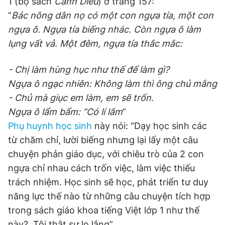
1 (bộ sách
Cánh Diều
) ở trang 157:
“
Bác nông dân nọ có một con ngựa tía, một con
ngựa ô. Ngựa tía biếng nhác. Còn ngựa ô làm
lụng vất vả. Một đêm, ngựa tía thắc mắc:
- Chị làm hùng hục như thế để làm gì?
Ngựa ô ngạc nhiên: Không làm thì ông chủ mắng
- Chủ mà giục em làm, em sẽ trốn.
Ngựa ô lẩm bẩm: “Có lí lắm
”
Phụ huynh học sinh
này nói: “Dạy học sinh các
từ chăm chỉ, lười biếng nhưng lại lấy một câu
chuyện phản giáo dục, với chiêu trò của 2 con
ngựa chỉ nhau cách trốn việc, làm việc thiếu
trách nhiệm. Học sinh sẽ học, phát triển tư duy
năng lực thế nào từ những câu chuyện tích hợp
trong sách giáo khoa tiếng Việt lớp 1 như thế
này?. Tôi thật sự lo lắng”.