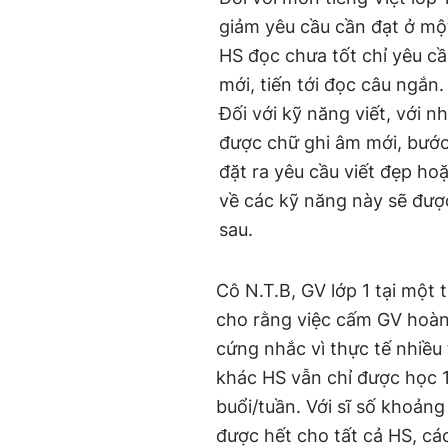
giảm yêu cầu cần đạt ở mộ
HS đọc chưa tốt chỉ yêu c
mới, tiến tới đọc câu ngắ
Đối với kỹ năng viết, với n
được chữ ghi âm mới, bước
đặt ra yêu cầu viết đẹp hoặ
về các kỹ năng này sẽ đượ
sau.
Cô N.T.B, GV lớp 1 tại một
cho rằng việc cấm GV hoàn 
cứng nhắc vì thực tế nhiề
khác HS vẫn chỉ được học 1
buổi/tuần. Với sĩ số khoản
được hết cho tất cả HS, c