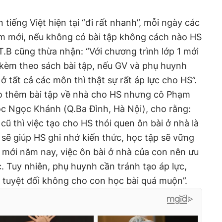
tiếng Việt hiện tại “đi rất nhanh”, mỗi ngày các
 mới, nếu không có bài tập không cách nào HS
T.B cũng thừa nhận: “Với chương trình lớp 1 mới
kèm theo sách bài tập, nếu GV và phụ huynh
ở tất cả các môn thì thật sự rất áp lực cho HS”.
o thêm bài tập về nhà cho HS nhưng cô Phạm
ọc Ngọc Khánh (Q.Ba Đình, Hà Nội), cho rằng:
ũ thì việc tạo cho HS thói quen ôn bài ở nhà là
ài sẽ giúp HS ghi nhớ kiến thức, học tập sẽ vững
 mới năm nay, việc ôn bài ở nhà của con nên ưu
. Tuy nhiên, phụ huynh cần tránh tạo áp lực,
 tuyệt đối không cho con học bài quá muộn”.