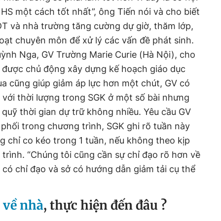
HS một cách tốt nhất”, ông Tiến nói và cho biết
T và nhà trường tăng cường dự giờ, thăm lớp,
hoạt chuyên môn để xử lý các vấn đề phát sinh.
ỳnh Nga, GV Trường Marie Curie (Hà Nội), cho
V được chủ động xây dựng kế hoạch giáo dục
ua cũng giúp giảm áp lực hơn một chút, GV có
o với thời lượng trong SGK ở một số bài nhưng
quỹ thời gian dự trữ không nhiều. Yêu cầu GV
hối trong chương trình, SGK ghi rõ tuần này
 chỉ co kéo trong 1 tuần, nếu không theo kịp
 trình. “Chúng tôi cũng cần sự chỉ đạo rõ hơn về
có chỉ đạo và sở có hướng dẫn giảm tải cụ thể
 về nhà
, thực hiện đến đâu ?