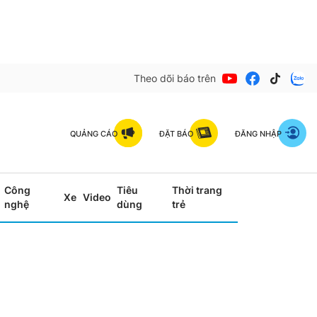
Theo dõi báo trên
QUẢNG CÁO
ĐẶT BÁO
ĐĂNG NHẬP
Công
Tiêu
Thời trang
Xe
Video
nghệ
dùng
trẻ