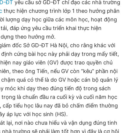
GD-ĐT
yêu cầu sở GD-ĐT chỉ đạo các nhà trường
c
thực hiện chương trình lớp 1 theo hướng phân
hời lượng dạy học giữa các môn học, hoạt động
ải, đáp ứng yêu cầu triển khai thực hiện
y dựng theo hướng mở.
iám đốc Sở GD-ĐT Hà Nội, cho rằng khác với
 định cứng bài học này phải dạy trong mấy tiết,
ì hiện nay giáo viên (GV) được trao quyền chủ
hiên, theo ông Tiến, nếu GV còn “kêu” phần nội
 chậm quá có thể là do GV hoặc cán bộ quản lý
y móc khi dạy theo đúng tiến độ trong sách
 trọng là chuẩn đầu ra cuối kỳ và cuối năm học
, cấp tiểu học lâu nay đã bỏ chấm điểm thường
y áp lực với học sinh (HS).
oát lại, nơi nào chưa hiểu và vận dụng đúng tinh
nhà trường sẽ phải làm tốt hơn vì đây là cơ hội