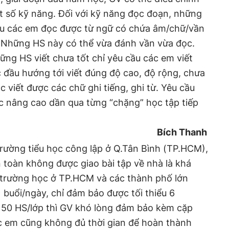
t số kỹ năng. Đối với kỹ năng đọc đoạn, những
ầu các em đọc được từ ngữ có chứa âm/chữ/vần
n. Những HS này có thể vừa đánh vần vừa đọc.
hững HS viết chưa tốt chỉ yêu cầu các em viết
 đầu hướng tới viết đúng độ cao, độ rộng, chưa
c viết được các chữ ghi tiếng, ghi từ. Yêu cầu
c nâng cao dần qua từng “chặng” học tập tiếp
Bích Thanh
 trường tiểu học công lập ở Q.Tân Bình (TP.HCM),
toàn không được giao bài tập về nhà là khá
u trường học ở TP.HCM và các thành phố lớn
 buổi/ngày, chỉ đảm bảo được tối thiểu 6
g 50 HS/lớp thì GV khó lòng đảm bảo kèm cặp
ác em cũng không đủ thời gian để hoàn thành