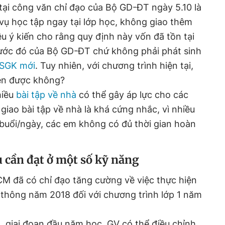
ại công văn chỉ đạo của Bộ GD-ĐT ngày 5.10 là
ụ học tập ngay tại lớp học, không giao thêm
ều ý kiến cho rằng quy định này vốn đã tồn tại
rước đó của Bộ GD-ĐT chứ không phải phát sinh
 SGK mới
. Tuy nhiên, với chương trình hiện tại,
iện được không?
hiều
bài tập về nhà
có thể gây áp lực cho các
giao bài tập về nhà là khá cứng nhắc, vì nhiều
1 buổi/ngày, các em không có đủ thời gian hoàn
 cần đạt ở một số kỹ năng
M đã có chỉ đạo tăng cường về việc thực hiện
 thông năm 2018 đối với chương trình lớp 1 năm
1, giai đoạn đầu năm học, GV có thể điều chỉnh