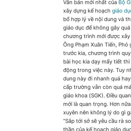
Văn bản mới nhất của
Bộ 
xây dựng kế hoạch
giáo dụ
bổ hợp lý về nội dung và t
giáo dục để không gây quá t
chương trình mới được xâ
Ông Phạm Xuân Tiến, Phó g
trước kia, chương trình quy
bài học kia dạy mấy tiết th
động trong việc này. Tuy n
dung này đi nhanh quá hay
cấp trường vẫn còn quá má
giáo khoa (SGK). Điều quan
mới là quan trọng. Hơn nữa
xuyên nên không lý do gì gâ
“Sắp tới sở sẽ yêu cầu rà s
thần của kế hoạch giáo dục 