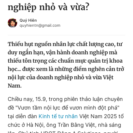
nghiệp nhỏ và vừa?
Chuyên mục khác
Tin đã xem
Chào ngày mới
Tin 24h
Quý Hiên
quyhientn@gmail.com
Đăng xuất
Tin thị trường
Tin 360
Thiếu hụt nguồn nhân lực chất lượng cao, tư
duy ngắn hạn, vận hành doanh nghiệp mà
Video
Magazine
thiếu tôn trọng các chuẩn mực quản trị khoa
học... được xem là những điểm nghẽn cản trở
nội lực của doanh nghiệp nhỏ và vừa Việt
Sản phẩm khác
Nam.
Tiện ích
Bạn cần biết
Chiều nay, 15.9, trong phiên thảo luận chuyên
đề "Vươn tầm nội lực để vươn mình đột phá"
Thông tin tòa soạn
Liên hệ quảng cáo
tại diễn đàn
Kinh tế tư nhân
Việt Nam 2025 tổ
chức ở Hà Nội, ông Trần Bằng Việt, nhà sáng