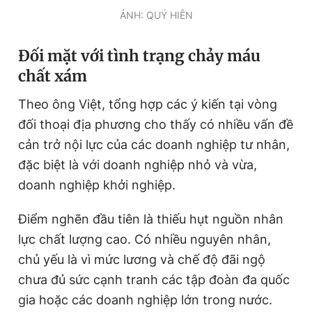
Giấy phép xuất bản số 110/GP - BTTTT cấp ngày 24.3.2020
ẢNH: QUÝ HIÊN
© 2003-2026 Bản quyền thuộc về Báo Thanh Niên. Cấm sao
chép dưới mọi hình thức nếu không có sự chấp thuận bằng văn
bản. Phát triển bởi ePi Technologies, JSC.
Đối mặt với tình trạng chảy máu
chất xám
Theo ông Việt, tổng hợp các ý kiến tại vòng
đối thoại địa phương cho thấy có nhiều vấn đề
cản trở nội lực của các doanh nghiệp tư nhân,
đặc biệt là với doanh nghiệp nhỏ và vừa,
doanh nghiệp khởi nghiệp.
Điểm nghẽn đầu tiên là thiếu hụt nguồn nhân
lực chất lượng cao. Có nhiều nguyên nhân,
chủ yếu là vì mức lương và chế độ đãi ngộ
chưa đủ sức cạnh tranh các tập đoàn đa quốc
gia hoặc các doanh nghiệp lớn trong nước.