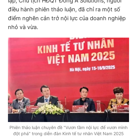
lập, Chủ tịch HĐQT Đông A Solutions, người
điều hành phiên thảo luận, đã chỉ ra một số
điểm nghẽn cản trở nội lực của doanh nghiệp
Đọc Thanh Niên trên điện thoại
nhỏ và vừa.
Theo dõi báo trên
Hotline
Liên hệ quảng cáo
0906 645 777
0908 780 404
Đặt báo
Quảng cáo
RSS
Tòa soạn
Chính sách bảo
Tổng biên tập: Nguyễn Ngọc Toàn
Phó tổng biên tập thường trực: Hải Thành
Phó tổng biên tập: Lâm Hiếu Dũng
Phó tổng biên tập: Trần Việt Hưng
Phiên thảo luận chuyên đề "Vươn tầm nội lực để vươn mình
Tổng thư ký tòa soạn: Đức Trung
đột phá" trong diễn đàn Kinh tế tư nhân Việt Nam 2025