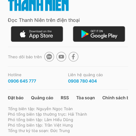
Đọc Thanh Niên trên điện thoại
Theo dõi báo trên
Hotline
Liên hệ quảng cáo
0906 645 777
0908 780 404
Đặt báo
Quảng cáo
RSS
Tòa soạn
Chính sách bảo
Tổng biên tập: Nguyễn Ngọc Toàn
Phó tổng biên tập thường trực: Hải Thành
Phó tổng biên tập: Lâm Hiếu Dũng
Phó tổng biên tập: Trần Việt Hưng
Tổng thư ký tòa soạn: Đức Trung