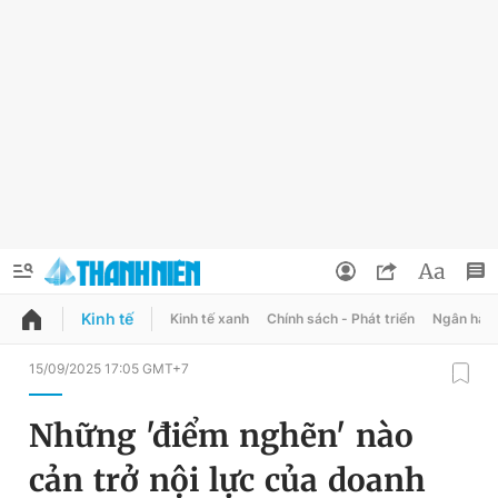
Kinh tế
Kinh tế xanh
Chính sách - Phát triển
Ngân hàn
QUẢNG CÁO
ĐẶT BÁO
15/09/2025 17:05 GMT+7
Thông tin tài khoản
Những 'điểm nghẽn' nào
Đổi mật khẩu
Chuyên mục
cản trở nội lực của doanh
Tin đã lưu