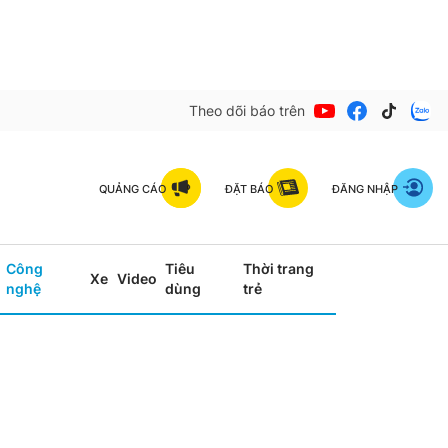
Theo dõi báo trên
QUẢNG CÁO
ĐẶT BÁO
ĐĂNG NHẬP
Công
Tiêu
Thời trang
Xe
Video
nghệ
dùng
trẻ