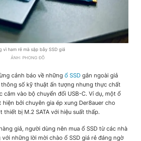
 vì ham rẻ mà sập bẫy SSD giả
ẢNH: PHONG ĐỖ
ừng cảnh báo về những
ổ SSD
gắn ngoài giả
 thông số kỹ thuật ấn tượng nhưng thực chất
ợc cắm vào bộ chuyển đổi USB-C. Ví dụ, một ổ
 hiện bởi chuyên gia ép xung Der8auer cho
t thiết bị M.2 SATA với hiệu suất thấp.
hàng giả, người dùng nên mua ổ SSD từ các nhà
g với những lời mời chào ổ SSD giá rẻ đáng ngờ