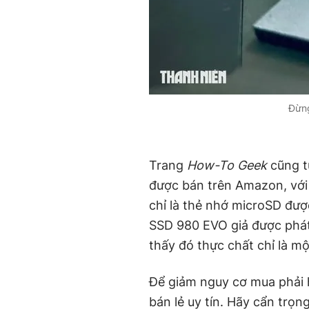
Đừng
Trang
How-To Geek
cũng t
được bán trên Amazon, với
chỉ là thẻ nhớ microSD đư
SSD 980 EVO giả được phát
thấy đó thực chất chỉ là mộ
Để giảm nguy cơ mua phải 
bán lẻ uy tín. Hãy cẩn trọn